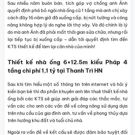
Sau nhiều năm buôn bán, tích góp vợ chồng anh Ánh
quyết định phá bỏ ngôi nhà ống cũ 1 tầng mà anh chị xây
cách đây 16 năm giờ đã xuống cấp, bị nứt tường và công
năng không hợp lý do nghe lời thợ xây. Và đó chính là lý
do mà anh Ánh đã phải mất thời gian sửa chữa, nhưng rồi
lại tiếp tục bị xuống cấp – dẫn tới quyết định tìm đến
KTS thiết kế để làm lại căn nhà của mình!
Thiết kế nhà ống 6×12.5m kiểu Pháp 4
tầng chi phí 1,1 tỷ tại Thanh Trì HN
Sau khi tìm hiểu một số thông tin trên internet và hỏi ý
kiến bạn bè thì đa phần khuyên anh lên thuê thiết kế nhà
ống bởi các KTS sẽ giúp anh giải đáp các thắc mắc, tư
vấn các cho anh các vấn đề về công năng sử dụng dựa
trên nhu cầu của gia đình anh, tư vấn về phong thủy dựa
trên hướng khu đất và tuổi chủ nhà.
Ngoài ra vấn đề về kết cấu sẽ được đảm bảo tuyệt đối