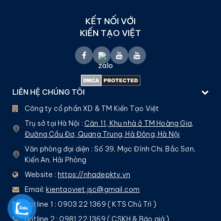
KẾT NỐI VỚI
KIẾN TẠO VIỆT
LIÊN HỆ CHÚNG TÔI
Công ty cổ phần XD & TM Kiến Tạo Việt
Trụ sở tại Hà Nội :
Căn 11, Khu nhà ở TM Hoàng Gia,
Đường Cầu Đơ, Quang Trung, Hà Đông, Hà Nội
Văn phòng đại diện : Số 39, Mạc Đĩnh Chi, Bắc Sơn,
Kiến An, Hải Phòng
Website :
https://nhadepktv.vn
Email:
kientaoviet.jsc@gmail.com
Hotline 1 : 0903 22 1369 ( KTS Chủ Trì )
Hotline 2 : 0981 22 1369 ( CSKH & Báo giá )