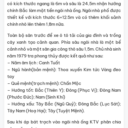
có kích thước ngang là 6m và sâu là 24,5m nhận hướng
chính Bắc làm mặt tiền ngôi nhà ống. Ngôi nhà phố được
thiết kế với kích thước 6×12.5m và có thêm khối sảnh
chính nhô lên thêm 1,8m nữa.
Toàn bộ sân trước để xe ô tô tải của gia đình và trồng
cây xanh tạo cảnh quan. Phía sâu ngôi nhà là một bể
cảnh nhỏ và một sân gia công thô sâu 1,5m. Chủ nhà sinh
năm 1979 tra phong thủy được kết quả như sau:
– Năm âm lịch : Canh Tuất
– Ngũ hành(bản mệnh): Thoa xuyến Kim tức Vàng đeo
tay
– Quẻ mệnh(trạch mệnh): Chấn Mộc
– Hướng tốt: Bắc (Thiên Y); Đông (Phục Vị); Đông Nam
(Phước Đức); Nam (Sinh Khí)
– Hướng xấu: Tây Bắc (Ngũ Quỷ); Đông Bắc (Lục Sát);
Tây Nam (Hoạ Hại); Tây (Tuyệt Mệnh).
Sau khi áp bát trạch vào ngôi nhà ống KTV phân chia