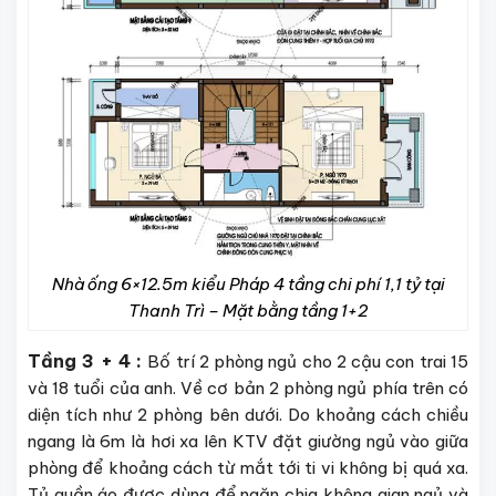
Nhà ống 6×12.5m kiểu Pháp 4 tầng chi phí 1,1 tỷ tại
Thanh Trì – Mặt bằng tầng 1+2
Tầng 3 + 4 :
Bố trí 2 phòng ngủ cho 2 cậu con trai 15
và 18 tuổi của anh. Về cơ bản 2 phòng ngủ phía trên có
diện tích như 2 phòng bên dưới. Do khoảng cách chiều
ngang là 6m là hơi xa lên KTV đặt giường ngủ vào giữa
phòng để khoảng cách từ mắt tới ti vi không bị quá xa.
Tủ quần áo được dùng để ngăn chia không gian ngủ và