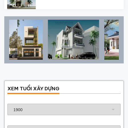
XEM TUỔI XÂY DỰNG
Năm sinh gia chủ
Năm xây dựng