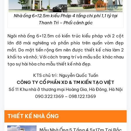
Nhà ống 6×12.5m kiểu Pháp 4 tầng chi phí 1,1 tỷ tại
Thanh Trì – Phối cảnh góc
Ngôi nhà ống 6×12.5m có kiến trúc kiểu pháp với 2 cột
lớn đỡ mái nghiêng và phần phía trên quấn vòm đẹp
mắt. Do mặt tiền rộng 6m nên được thiết kế chia làm 2
khối to và nhỏ; Với cách trang trí và mầu sắc khác nhau
tạo sự hài hòa cho mẫu thiết kế nhà đẹp.
KTS chủ trì : Nguyễn Quốc Tuấn
CÔNG TY CỔ PHẦN XD & TM KIẾN TẠO VIỆT
Số 11 Khu nhà ở thương mại Hoàng Gia, Hà Đông, Hà Nội
090.322.1369 – 098.122.1369
THIẾT KẾ NHÀ ỐNG
Mẫu Nhà Ống 5 Tầng 4.5x17m Tại Bắc