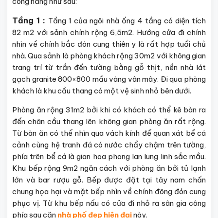
công năng như sau:
Tầng 1 :
Tầng 1 của ngôi nhà ống 4 tầng có diện tích
82 m2 với sảnh chính rộng 6,5m2. Hướng cửa đi chính
nhìn về chính bắc đón cung thiên y là rất hợp tuổi chủ
nhà. Qua sảnh là phòng khách rộng 30m2 với không gian
trang trí từ trần đến tường bằng gỗ thịt, nền nhà lát
gạch granite 800×800 mầu vàng vân mây. Đi qua phòng
khách là khu cầu thang có một vệ sinh nhỏ bên dưới.
Phòng ăn rộng 31m2 bởi khi có khách có thể kê bàn ra
đến chân cầu thang lên không gian phòng ăn rất rộng.
Từ bàn ăn có thể nhìn qua vách kính để quan xát bể cá
cảnh cùng hệ tranh đá có nước chẩy chậm trên tường,
phía trên bể cá là gian hoa phong lan lung linh sắc mầu.
Khu bếp rộng 9m2 ngăn cách với phòng ăn bởi tủ lạnh
lớn và bar rượu gỗ. Bếp được đặt tại tây nam chấn
chung họa hại và mặt bếp nhìn về chính đông đón cung
phục vị. Từ khu bếp nấu có cửa đi nhỏ ra sân gia công
phía sau căn
nhà phố đẹp hiện đại
này.