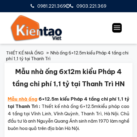
0981.221.369
0903.221.369
Nhà ống 6×12.5m kiểu Pháp 4 tầng chi
THIẾT KẾ NHÀ ỐNG
phí 1,1 tỷ tại Thanh Trì
Mẫu nhà ống 6x12m kiểu Pháp 4
tầng chi phí 1,1 tỷ tại Thanh Trì HN
Mẫu nhà ống
6×12.5m kiểu Pháp 4 tầng chi phí 1,1 tỷ
tại Thanh Trì :
Thiết kế nhà ống 6×12.5mkiểu pháp cao
4 tầng tại Vĩnh Linh, Vĩnh Quỳnh, Thanh Trì, Hà Nội. Chủ
đầu tư là anh Nguyễn Quang Ánh sinh năm 1970 làm nghề
buôn hoa quả trên địa bàn Hà Nội.