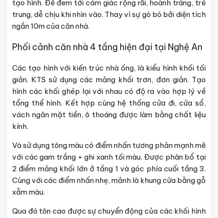
tạo hình. Để đem tới cảm giác rộng rãi, hoành tráng, trẻ
trung, dễ chịu khi nhìn vào. Thay vì sự gò bó bởi diện tích
ngắn 10m của căn nhà.
Phối cảnh căn nhà 4 tầng hiện đại tại Nghệ An
Các tạo hình với kiến trúc nhà ống, là kiểu hình khối tối
giản. KTS sử dụng các mảng khối trơn, đơn giản. Tạo
hình các khối ghép lại với nhau có độ ra vào hợp lý về
tổng thể hình. Kết hợp cùng hệ thống cửa đi, cửa sổ,
vách ngăn mặt tiền, ô thoáng được làm bằng chất liệu
kính.
Và sử dụng tông màu có điểm nhấn tương phản mạnh mẽ
với các gam trắng + ghi xanh tối màu. Được phân bổ tại
2 điểm mảng khối lớn ở tầng 1 và góc phía cuối tầng 3.
Cùng với các điểm nhấn nhẹ, mảnh là khung cửa bằng gỗ
xẫm màu.
Qua đó tôn cao được sự chuyển động của các khối hình