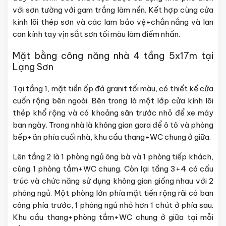
với sơn tường với gam trắng làm nền. Kết hợp cùng cửa
kính lõi thép sơn và các lam bảo vệ+chắn nắng và lan
can kính tay vịn sắt sơn tối màu làm điểm nhấn.
Mặt bằng công năng nhà 4 tầng 5x17m tại
Lạng Sơn
Tại tầng 1, mặt tiền ốp đá granit tối màu, có thiết kế cửa
cuốn rộng bên ngoài. Bên trong là một lớp cửa kính lõi
thép khổ rộng và có khoảng sân trước nhỏ để xe máy
ban ngày. Trong nhà là không gian gara để ô tô và phòng
bếp+ăn phía cuối nhà, khu cầu thang+WC chung ở giữa.
Lên tầng 2 là 1 phòng ngủ ông bà và 1 phòng tiếp khách,
cùng 1 phòng tắm+WC chung. Còn lại tầng 3+4 có cấu
trúc và chức năng sử dụng không gian giống nhau với 2
phòng ngủ. Một phòng lớn phía mặt tiền rộng rãi có ban
công phía trước, 1 phòng ngủ nhỏ hơn 1 chút ở phía sau.
Khu cầu thang+phòng tắm+WC chung ở giữa tại mỗi