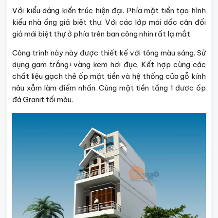
Với kiểu dáng kiến trúc hiện đại. Phía mặt tiền tạo hình
kiểu nhà ống giả biệt thự. Với các lớp mái dốc cân đối
giả mái biệt thự ở phía trên ban công nhìn rất lạ mắt.
Công trình này này được thiết kế với tông màu sáng. Sử
dụng gam trắng+vàng kem hơi đục. Kết hợp cùng các
chất liệu gạch thẻ ốp mặt tiền và hệ thống cửa gỗ kính
nâu xẫm làm điểm nhấn. Cùng mặt tiền tầng 1 đươc ốp
đá Granit tối màu.