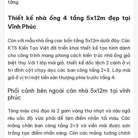
tầng.
Thiết kế nhà ống 4 tầng 5x12m đẹp tại
Vĩnh Phúc
Còn với mẫu nhà ống cao bốn tầng 5x12m dưới đây. Các
KTS Kiến Tạo Việt đã triển khai thiết kế tạo hình dành
cho công trình mang phong cách kiến trúc nhà ống giả
biệt thự. Với 1 lớp mái giả, thiết kế dốc lệch 2 cánh ở vị
trí đỉnh cột chạy dọc các ban công tầng 2+3. Lớp mái
giả ở vị trí mặt tiền sân thượng phía trước tầng 4.
Phối cảnh bên ngoài căn nhà 5x12m tại vĩnh
phúc
Tông màu chủ đạo là 2 gam vàng thư nhạt và nâu ngả
rêu sắc độ vừa phải để làm điểm nhấn tối màu. Các
mảng chân ban công tầng 2+3 và viền mái được sơn
trắng tạo điểm nhấn sáng. Còn các mảng tường chính