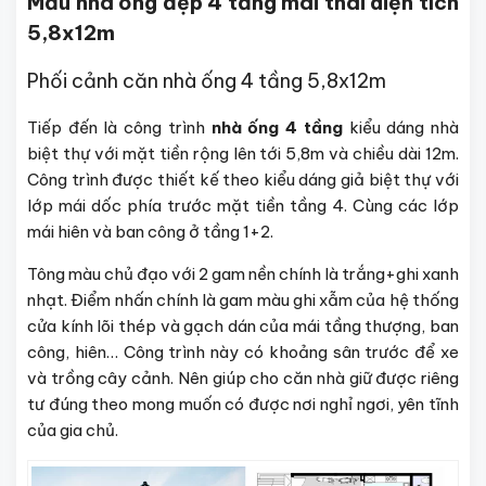
Mẫu nhà ống đẹp 4 tầng mái thái diện tích
5,8x12m
Phối cảnh căn nhà ống 4 tầng 5,8x12m
Tiếp đến là công trình
nhà ống 4 tầng
kiểu dáng nhà
biệt thự với mặt tiền rộng lên tới 5,8m và chiều dài 12m.
Công trình được thiết kế theo kiểu dáng giả biệt thự với
lớp mái dốc phía trước mặt tiền tầng 4. Cùng các lớp
mái hiên và ban công ở tầng 1+2.
Tông màu chủ đạo với 2 gam nền chính là trắng+ghi xanh
nhạt. Điểm nhấn chính là gam màu ghi xẫm của hệ thống
cửa kính lõi thép và gạch dán của mái tầng thượng, ban
công, hiên… Công trình này có khoảng sân trước để xe
và trồng cây cảnh. Nên giúp cho căn nhà giữ được riêng
tư đúng theo mong muốn có được nơi nghỉ ngơi, yên tĩnh
của gia chủ.