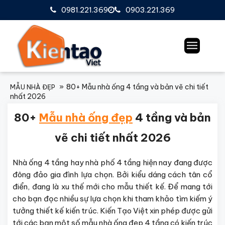
0981.221.369
0903.221.369
80+ Mẫu nhà ống 4 tầng và bản vẽ chi tiết
MẪU NHÀ ĐẸP
nhất 2026
80+
Mẫu nhà ống đẹp
4 tầng và bản
vẽ chi tiết nhất 2026
Nhà ống 4 tầng hay
nhà phố 4 tầng
hiện nay đang được
đông đảo gia đình lựa chọn. Bởi kiểu dáng cách tân cổ
điển, đang là xu thế mới cho mẫu thiết kế. Để mang tới
cho bạn đọc nhiều sự lựa chọn khi tham khảo tìm kiếm ý
tưởng thiết kế kiến trúc. Kiến Tạo Việt xin phép được gửi
tới các bạn một số mẫu nhà ống đẹp 4 tầng có kiến trúc