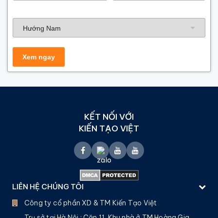
Hướng nhà
KẾT NỐI VỚI
KIẾN TẠO VIỆT
LIÊN HỆ CHÚNG TÔI
Công ty cổ phần XD & TM Kiến Tạo Việt
Trụ sở tại Hà Nội :
Căn 11, Khu nhà ở TM Hoàng Gia,