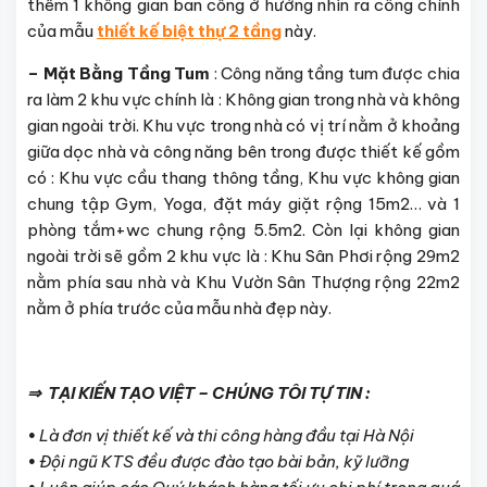
thêm 1 không gian ban công ở hướng nhìn ra cổng chính
của mẫu
thiết kế biệt thự 2 tầng
này.
– Mặt Bằng Tầng Tum
: Công năng tầng tum được chia
ra làm 2 khu vực chính là : Không gian trong nhà và không
gian ngoài trời. Khu vực trong nhà có vị trí nằm ở khoảng
giữa dọc nhà và công năng bên trong được thiết kế gồm
có : Khu vực cầu thang thông tầng, Khu vực không gian
chung tập Gym, Yoga, đặt máy giặt rộng 15m2… và 1
phòng tắm+wc chung rộng 5.5m2. Còn lại không gian
ngoài trời sẽ gồm 2 khu vực là : Khu Sân Phơi rộng 29m2
nằm phía sau nhà và Khu Vườn Sân Thượng rộng 22m2
nằm ở phía trước của mẫu nhà đẹp này.
⇒ TẠI KIẾN TẠO VIỆT – CHÚNG TÔI TỰ TIN :
•
Là đơn vị thiết kế và thi công hàng đầu tại Hà Nội
•
Đội ngũ KTS đều được đào tạo bài bản, kỹ lưỡng