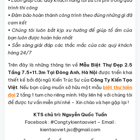
•
Luôn giúp các Quý khách hàng tối ưu chi phí trong quá
trình thi công
•
Đảm bảo hoàn thành công trình theo đúng những gì đã
cam kết
•
Chúng tôi luôn bắt kịp xu hướng để giúp tổ ấm của
bạn luôn được hoàn hảo nhất
•
Sẵn sàng giải đáp các thắc mắc của các quý khách
hàng 24/7
Trên đây là những thông tin về
Mẫu Biệt Thự Đẹp 2.5
Tầng 7.5×11.3m Tại Đông Anh, Hà Nội
được triển khai
thiết kế bởi đội ngũ Kiến Trúc Sư của
Công Ty
K
iến Tạo
Việt
. Nếu bạn cũng muốn sở hữu một mẫu
biệt thự hiện
đại
2 tầng 1 tum cho riêng mình. Hãy liên hệ với chúng tôi
để được tư vấn miễn phí nhé – Xin chào và hẹn gặp lại !
KTS chủ trì: Nguyễn Quốc Tuấn
Facebook : #Congtykientaoviet – Email :
kientaoviet.jsc@gmail.com