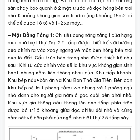
trong nhà nhìn ra cổng). Để từ đó có thể tạo ra 1 khoảng
sân chạy bao quanh ở 2 mặt trước và dọc hông bên trái
nhà. Khoảng không gian sân trước rộng khoảng 16m2 có
thể để được 1 ô tô và 1-2 xe máy…
– Mặt Bằng Tầng 1
: Chi tiết công năng tầng 1 của hạng
mục nhà biệt thự đẹp 2.5 tầng được thiết kế với hướng
cửa chính ra vào xoay ngang về mặt bên hông bên trái
của lô đất. Cấu trúc bên trong nhà được thiết kế như
sau : Khi từ cửa chính vào sẽ là khu vực không gian sinh
hoạt chung nằm liên thông nhau của Khu tiếp khách,
Khu bếp nấu+bàn ăn và Khu Ban Thờ Gia Tiên. Bên cạn
khu bếp sẽ là 1 phòng tắm+wc chung và 1 phòng ngủ
nhỏ dành cho người già nằm ở góc cuối bên phải nhà.
Khu vực gia thông cầu thang lên các tầng phía trên
được bố trí ở khoảng giữa dọc chiều dài nhà và cũng
nằm sát về bên phải của ngồi nhà biệt thự 2.5 tầng này.