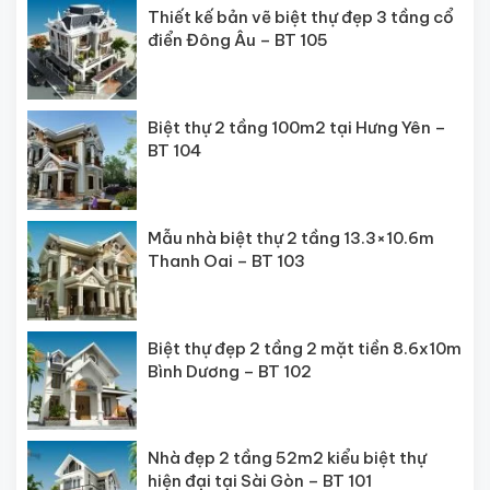
Thiết kế bản vẽ biệt thự đẹp 3 tầng cổ
điển Đông Âu – BT 105
Biệt thự 2 tầng 100m2 tại Hưng Yên –
BT 104
Mẫu nhà biệt thự 2 tầng 13.3×10.6m
Thanh Oai – BT 103
Biệt thự đẹp 2 tầng 2 mặt tiền 8.6x10m
Bình Dương – BT 102
Nhà đẹp 2 tầng 52m2 kiểu biệt thự
hiện đại tại Sài Gòn – BT 101