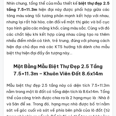
Nhìn chung, tổng thể của mẫu thiết kế
biệt thự đẹp 2.5
tầng 7.5×11.3m
hiện đại này được phối hợp giữa các
tông màu sáng tối tương phản mạnh kết hợp với nhau,
nhưng lại rất hài hòa, cân đối về mặt thị giác và bố cục
tạo hình giữa các mảng khối, cùng màu sắc. Cùng với đó
các chất liệu khi kết hợp cùng nhau cũng tạo ra thêm
nhiều điểm nhấn cá tính, trẻ trung, đúng với phong cách
hiện đại chủ đạo mà các KTS hướng tới dành cho mẫu
biệt thự hiện đại đầy ấn tượng này…
Mặt Bằng Mẫu Biệt Thự Đẹp 2.5 Tầng
7.5×11.3m – Khuôn Viên Đất 8.6x14m
Mẫu biệt thự đẹp 2.5 tầng này có diện tích 7.5×11.3m
nằm trong một lô đất có tổng diện tích là 8.6x14m. Tổng
thể của công trình được chia ra là 2 hạng mục là : Nhà ở
và Sân để xe. Trong đó, hạng mục nhà được bố trí nằm
sát về góc cuối và sát về phía bên phải của lô đất (từ