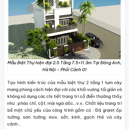
Mẫu Biệt Thự hiện đại 2.5 Tầng 7.5×11.3m Tại Đông Anh,
Hà Nội – Phối Cảnh 01
Tạo hình kiến trúc của mẫu biệt thự 2 tầng 1 tum này
mang phong cách hiện đại với các khối vuông tối giản và
không sử dụng các chi tiết trang trí cổ điển thường thấy
như : phào chỉ, cột, mái ngói dốc…v.v.. Chất liệu trang trí
bề mặt chủ yếu của công trình gồm có : Đá granit ốp
tường, sơn tường, inox, sắt, kính, gạch thẻ và cây
cảnh…