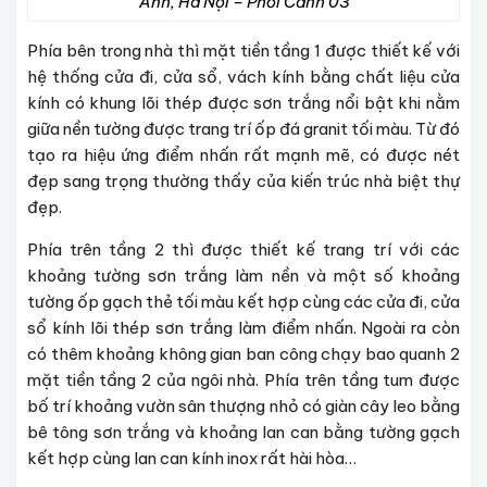
Anh, Hà Nội – Phối Cảnh 03
Phía bên trong nhà thì mặt tiền tầng 1 được thiết kế với
hệ thống cửa đi, cửa sổ, vách kính bằng chất liệu cửa
kính có khung lõi thép được sơn trắng nổi bật khi nằm
giữa nền tường được trang trí ốp đá granit tối màu. Từ đó
tạo ra hiệu ứng điểm nhấn rất mạnh mẽ, có được nét
đẹp sang trọng thường thấy của kiến trúc nhà biệt thự
đẹp.
Phía trên tầng 2 thì được thiết kế trang trí với các
khoảng tường sơn trắng làm nền và một số khoảng
tường ốp gạch thẻ tối màu kết hợp cùng các cửa đi, cửa
sổ kính lõi thép sơn trắng làm điểm nhấn. Ngoài ra còn
có thêm khoảng không gian ban công chạy bao quanh 2
mặt tiền tầng 2 của ngôi nhà. Phía trên tầng tum được
bố trí khoảng vườn sân thượng nhỏ có giàn cây leo bằng
bê tông sơn trắng và khoảng lan can bằng tường gạch
kết hợp cùng lan can kính inox rất hài hòa…