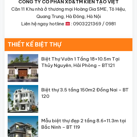
CÔNG TY CỔ PHẦN XD&TM KIẾN TẠO VIỆT
Căn 11 Khu nhà ở thương mại Hoàng Gia SME, Tô Hiệu,
Quang Trung, Hà Đông, Hà Nội
Liên hệ ngay hotline
: 0903221369 / 0981
THIẾT KẾ BIỆT THỰ
Biệt Thự Vườn 1 Tầng 18×10.5m Tại
Thủy Nguyên, Hải Phòng – BT121
Biệt thự 3.5 tầng 150m2 Đồng Nai – BT
120
Mẫu biệt thự đẹp 2 tầng 8.6×11.3m tại
Bắc Ninh – BT 119