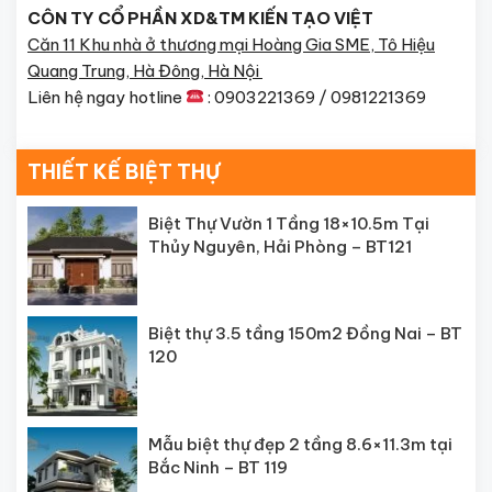
CÔN TY CỔ PHẦN XD&TM KIẾN TẠO VIỆT
Căn 11 Khu nhà ở thương mại Hoàng Gia SME, Tô Hiệu
Quang Trung, Hà Đông, Hà Nội
Liên hệ ngay hotline
: 0903221369 / 09812213
69
THIẾT KẾ BIỆT THỰ
Biệt Thự Vườn 1 Tầng 18×10.5m Tại
Thủy Nguyên, Hải Phòng – BT121
Biệt thự 3.5 tầng 150m2 Đồng Nai – BT
120
Mẫu biệt thự đẹp 2 tầng 8.6×11.3m tại
Bắc Ninh – BT 119