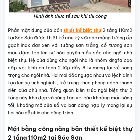
Hình ảnh thực tế sau khi thi công
Phần mặt đứng của bản
thiết kế biệt thự
2 tầng 110m2
tại Sóc Sơn được thiết kế cầu kỳ với các mảng tường ốp
gạch inax đan xen với tường sơn trắng, cổ tường sơn
mầu đậm tạo lên sự hòa quyện mầu sắc cho ngôi nhà
biệt thự. Hệ cửa dùng cho ngôi nhà là nhôm xingfa cao
cấp với kính an toàn 2 lớp dầy 8 ly mang lại vẻ sang
trọng cho ngôi nhà. Hai mái dốc ngược nhau và lệch đỉnh
tạo lên sự tinh nghịch , trẻ trung theo phong cách thanh
niên của chủ nhà. Tổng quan kiến trúc ngôi biệt thự 2
tầng này khá đẹp và sáng tạo với các khoảng mầu sáng
tối, khoảng mở cửa sổ và ban công hợp lý mang lại sự
hài hòa dễ nhìn cho công trình.
Mặt bằng công năng bản thiết kế biệt thự
2 tầng 110m2 tại Sóc Sơn