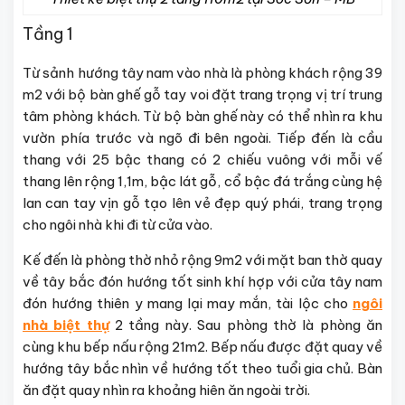
Tầng 1
Từ sảnh hướng tây nam vào nhà là phòng khách rộng 39
m2 với bộ bàn ghế gỗ tay voi đặt trang trọng vị trí trung
tâm phòng khách. Từ bộ bàn ghế này có thể nhìn ra khu
vườn phía trước và ngõ đi bên ngoài. Tiếp đến là cầu
thang với 25 bậc thang có 2 chiếu vuông với mỗi vế
thang lên rộng 1,1m, bậc lát gỗ, cổ bậc đá trắng cùng hệ
lan can tay vịn gỗ tạo lên vẻ đẹp quý phái, trang trọng
cho ngôi nhà khi đi từ cửa vào.
Kế đến là phòng thờ nhỏ rộng 9m2 với mặt ban thờ quay
về tây bắc đón hướng tốt sinh khí hợp với cửa tây nam
đón hướng thiên y mang lại may mắn, tài lộc cho
ngôi
nhà biệt thự
2 tầng này. Sau phòng thờ là phòng ăn
cùng khu bếp nấu rộng 21m2. Bếp nấu được đặt quay về
hướng tây bắc nhìn về hướng tốt theo tuổi gia chủ. Bàn
ăn đặt quay nhìn ra khoảng hiên ăn ngoài trời.