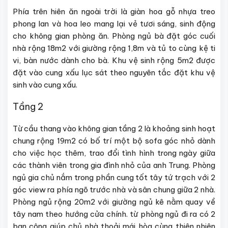
Phía trên hiên ăn ngoài trời là giàn hoa gỗ nhựa treo
phong lan và hoa leo mang lại vẻ tươi sáng, sinh động
cho không gian phòng ăn. Phòng ngủ bà đặt góc cuối
nhà rộng 18m2 với giường rộng 1,8m và tủ to cùng kệ ti
vi, bàn nước dành cho bà. Khu vệ sinh rộng 5m2 được
đặt vào cung xấu lục sát theo nguyên tắc đặt khu vệ
sinh vào cung xấu.
Tầng 2
Từ cầu thang vào không gian tầng 2 là khoảng sinh hoạt
chung rộng 19m2 có bố trí một bộ sofa góc nhỏ dành
cho việc học thêm, trao đổi tình hình trong ngày giữa
các thành viên trong gia đình nhỏ của anh Trung. Phòng
ngủ gia chủ nắm trong phần cung tốt tây tứ trạch với 2
góc view ra phía ngõ trước nhà và sân chung giữa 2 nhà.
Phòng ngủ rộng 20m2 với giường ngủ kê nằm quay về
tây nam theo hướng cửa chính. từ phòng ngủ đi ra có 2
ban công giúp chủ nhà thoải mái hòa cùng thiên nhiên