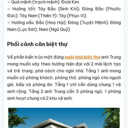
– Quẻ mệnh (trạch mệnh): Đoài Kim
– Hướng tốt: Tây Bắc (Sinh Khí); Đông Bắc (Phước
Đức); Tây Nam (Thiên Y); Tây (Phục Vị)
– Hướng xấu: Bắc (Hoạ Hại); Đông (Tuyệt Mệnh); Đông
Nam (Lục Sát); Nam (Ngũ Quỷ)
Phối cảnh căn biệt thự
Về phần kiến trúc mặt đứng
ngôi nhà biệt thự
anh Trung
mong muốn xây theo hướng hiện đại với 2 mái lệch tạo
vẻ trẻ trung, phá cách cho ngôi nhà. Tầng 1 anh mong
muốn có phòng khách, phòng thờ, phòng ngủ cho người
già, bếp và phòng ăn. Tầng 1 chỉ cần dùng chung 1 vệ
sinh rộng. Tầng 2 anh Trung cần 3 phòng ngủ, 1 phòng
sinh hoạt chung và 2 khu vệ sinh.