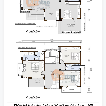
Thiết kế biệt thự 2 tầng 110m2 tại Sóc Sơn – MB