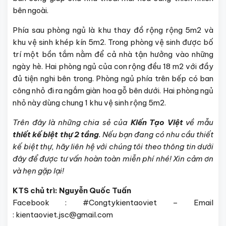
bên ngoài.
Phía sau phòng ngủ là khu thay đồ rộng rộng 5m2 và
khu vệ sinh khép kín 5m2. Trong phòng vệ sinh được bố
trí một bồn tắm nằm để cả nhà tận hưởng vào những
ngày hè. Hai phòng ngủ của con rộng đều 18 m2 với đầy
đủ tiện nghi bên trong. Phòng ngủ phía trên bếp có ban
công nhỏ đi ra ngắm giàn hoa gỗ bên dưới. Hai phòng ngủ
nhỏ này dùng chung 1 khu vệ sinh rộng 5m2.
Trên đây là những chia sẻ của
Kiến Tạo Việt
về mẫu
thiết kế biệt thự 2 tầng
. Nếu bạn đang có nhu cầu thiết
kế biệt thự, hãy liên hệ với chúng tôi theo thông tin dưới
đây để được tư vấn hoàn toàn miễn phí nhé! Xin cảm ơn
và hẹn gặp lại!
KTS chủ trì: Nguyễn Quốc Tuấn
Facebook : #Congtykientaoviet – Email
: kientaoviet.jsc@gmail.com