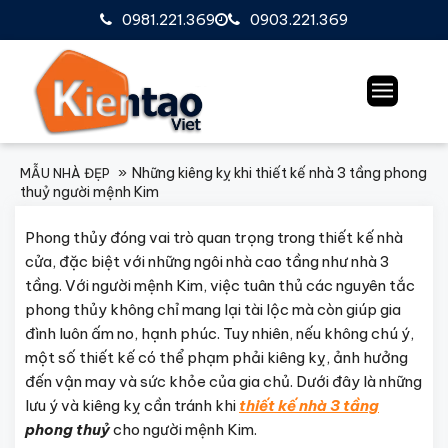
0981.221.369
0903.221.369
Những kiêng kỵ khi thiết kế nhà 3 tầng phong
MẪU NHÀ ĐẸP
thuỷ người mệnh Kim
Phong thủy đóng vai trò quan trọng trong thiết kế nhà
cửa, đặc biệt với những ngôi nhà cao tầng như nhà 3
tầng. Với người mệnh Kim, việc tuân thủ các nguyên tắc
phong thủy không chỉ mang lại tài lộc mà còn giúp gia
đình luôn ấm no, hạnh phúc. Tuy nhiên, nếu không chú ý,
một số thiết kế có thể phạm phải kiêng kỵ, ảnh hưởng
đến vận may và sức khỏe của gia chủ. Dưới đây là những
lưu ý và kiêng kỵ cần tránh khi
thiết kế nhà 3 tầng
phong thuỷ
cho người mệnh Kim.