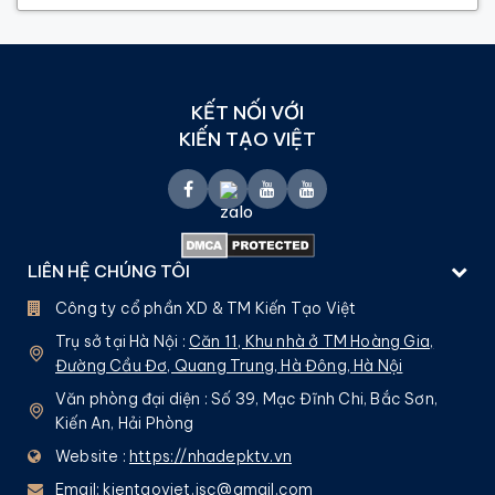
KẾT NỐI VỚI
KIẾN TẠO VIỆT
LIÊN HỆ CHÚNG TÔI
Công ty cổ phần XD & TM Kiến Tạo Việt
Trụ sở tại Hà Nội :
Căn 11, Khu nhà ở TM Hoàng Gia,
Đường Cầu Đơ, Quang Trung, Hà Đông, Hà Nội
Văn phòng đại diện : Số 39, Mạc Đĩnh Chi, Bắc Sơn,
Kiến An, Hải Phòng
Website :
https://nhadepktv.vn
Email:
kientaoviet.jsc@gmail.com