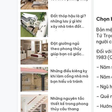
Đất thóp hậu là gì?
Chọn 
những lưu ý gì khi
xây nhà trên đất
Bản mệ
thóp hậu
Tứ Trạ
người c
Đặt giường ngủ
theo phong thủy
Đối vớ
giúp bạn có giấc
1983 (
ngủ ngon
– Năm s
Những điều kiêng kỵ
khi làm cổng nhà mà
– Năm â
bạn hiểu và tránh
– Ngũ h
– Quẻ 
Những nguyên tắc
thiết kế trong phong
– Hướng
thủy cầu thang