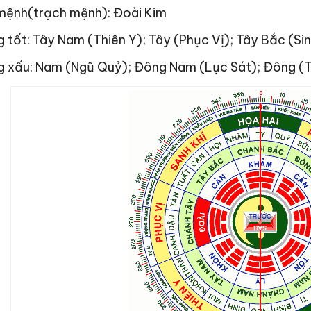
mệnh(trạch mệnh): Đoài Kim
 tốt: Tây Nam (Thiên Y); Tây (Phục Vị); Tây Bắc (S
g xấu: Nam (Ngũ Quỷ); Đông Nam (Lục Sát); Đông (T