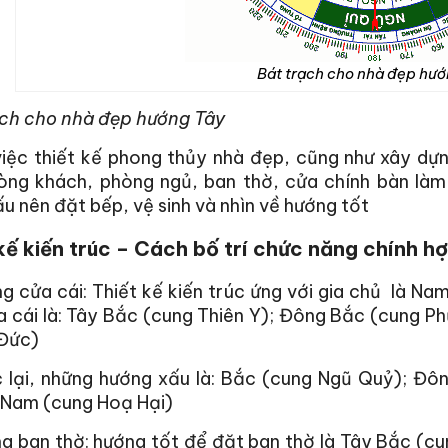
Bát trạch cho nhà đẹp hướ
ạch cho nhà đẹp hướng Tây
việc thiết kế phong thủy nhà đẹp, cũng như xây dự
ng khách, phòng ngủ, ban thờ, cửa chính bàn làm v
u nên đặt bếp, vệ sinh và nhìn về hướng tốt
kế kiến trúc – Cách bố trí chức năng chính h
g cửa cái:
Thiết kế kiến trúc
ứng với gia chủ là Nam 
 cái là: Tây Bắc (cung Thiên Y); Đông Bắc (cung Ph
Đức)
c lại, những hướng xấu là: Bắc (cung Ngũ Quỷ); Đ
 Nam (cung Hoạ Hại)
 ban thờ: hướng tốt để đặt ban thờ là Tây Bắc (cu