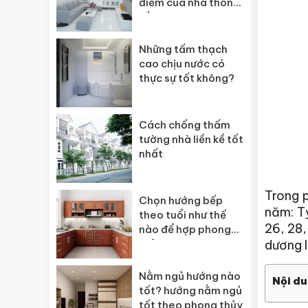
điểm của nhà thông
tầng
Những tấm thạch
cao chịu nước có
thực sự tốt không?
Cách chống thấm
tường nhà liền kề tốt
nhất
Trong 
Chọn hướng bếp
năm: Tỵ
theo tuổi như thế
26, 28,
nào để hợp phong
thủy
dương l
Nằm ngủ hướng nào
Nội du
tốt? hướng nằm ngủ
tốt theo phong thủy