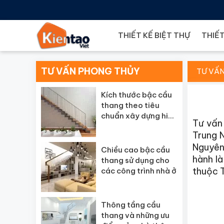
THIẾT KẾ BIỆT THỰ
THIẾT
TƯ VẤN PHONG THỦY
TƯ VẤ
Kích thước bậc cầu
thang theo tiêu
chuẩn xây dựng hiện
Tư vấn
nay
Trung 
Nguyên.
Chiều cao bậc cầu
hành là
thang sử dụng cho
thuộc T
các công trình nhà ở
Thông tầng cầu
thang và những ưu