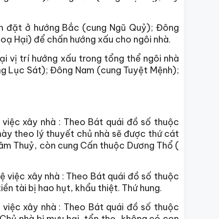
ên đặt ở hướng Bắc (cung Ngũ Quỷ); Đông
oạ Hại) để chấn hướng xấu cho ngôi nhà.
tại vị trí hướng xấu trong tổng thể ngôi nhà
ng Lục Sát); Đông Nam (cung Tuyệt Mệnh);
iệc xây nhà : Theo Bát quái đồ số thuộc
này theo lý thuyết chủ nhà sẽ được thứ cát
, âm Thuỷ, còn cung Cấn thuộc Dương Thổ (
việc xây nhà : Theo Bát quái đồ số thuộc
iền tài bị hao hụt, khẩu thiệt. Thứ hung.
iệc xây nhà : Theo Bát quái đồ số thuộc
Chủ nhà bị mưu hại, tổn thọ, không có con