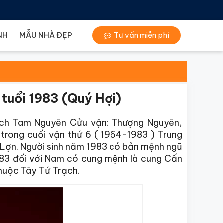
NH
MẪU NHÀ ĐẸP
Tư vấn miễn phí
tuổi 1983 (Quý Hợi)
ạch Tam Nguyên Cửu vận: Thượng Nguyên,
trong cuối vận thứ 6 ( 1964-1983 ) Trung
on Lợn. Người sinh năm 1983 có bản mệnh ngũ
1983 đối với Nam có cung mệnh là cung Cấn
thuộc Tây Tứ Trạch.