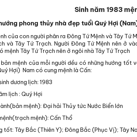
Sinh năm 1983 mện
hướng phong thủy nhà đẹp tuổi Quý Hợi (Na
nh của con người phân ra Đông Tứ Mệnh và Tây Tứ M
ch và Tây Tứ Trạch. Người Đông Tứ Mệnh nên ở và
ó mệnh Tây Tứ Trạch nên ở ngôi nhà Tây Tứ Trạch
i bản mệnh của mỗi người dều có những hướng tốt v
Quý Hợi) Nam có cung mệnh là Cấn:
inh dương lịch: 1983
m lịch : Quý Hợi
ành(bản mệnh): Đại hải Thủy tức Nước Biển lớn
mệnh(trạch mệnh): Cấn Thổ
 tốt: Tây Bắc (Thiên Y); Đông Bắc (Phục Vị); Tây N