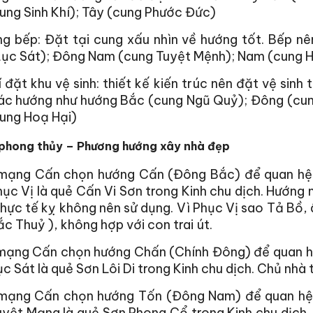
ung Sinh Khí); Tây (cung Phước Đức)
g bếp: Đặt tại cung xấu nhìn về hướng tốt. Bếp n
Lục Sát); Đông Nam (cung Tuyệt Mệnh); Nam (cung H
í đặt khu vệ sinh: thiết kế kiến trúc nên đặt vệ sinh 
các hướng như hướng Bắc (cung Ngũ Quỷ); Đông (cu
ung Hoạ Hại)
phong thủy – Phương hướng xây nhà đẹp
mạng Cấn chọn hướng Cấn (Đông Bắc) để quan hệ v
ục Vị là quẻ Cấn Vi Sơn trong Kinh chu dịch. Hướng 
hực tế kỵ không nên sử dụng. Vì Phục Vị sao Tả Bồ
c Thuỷ ), không hợp với con trai út.
mạng Cấn chọn hướng Chấn (Chính Đông) để quan hệ 
c Sát là quẻ Sơn Lôi Di trong Kinh chu dịch. Chủ nhà t
mạng Cấn chọn hướng Tốn (Đông Nam) để quan hệ v
yệt Mạng là quẻ Sơn Phong Cổ trong Kinh chu dịch. 