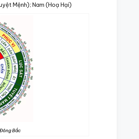
uyệt Mệnh); Nam (Hoạ Hại)
 Đông Bắc