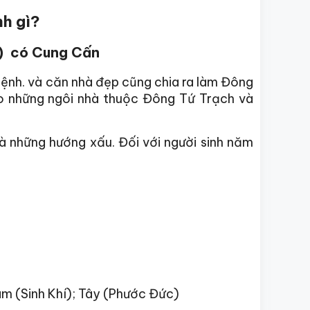
h gì?
m) có Cung Cấn
ệnh. và căn nhà đẹp cũng chia ra làm Đông
o những ngôi nhà thuộc Đông Tứ Trạch và
à những hướng xấu. Đối với người sinh năm
am (Sinh Khí); Tây (Phước Đức)