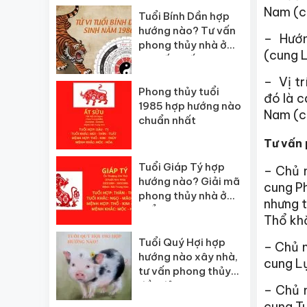
Nam (c
Tuổi Bính Dần hợp
hướng nào? Tư vấn
– Hướn
phong thủy nhà ở
(cung 
chi tiết nhất
– Vị tr
Phong thủy tuổi
đó là 
1985 hợp hướng nào
Nam (c
chuẩn nhất
Tư vấn 
Tuổi Giáp Tý hợp
– Chủ 
hướng nào? Giải mã
cung Ph
phong thủy nhà ở
nhưng t
tuổi 1984
Thổ khắ
Tuổi Quý Hợi hợp
– Chủ 
hướng nào xây nhà,
cung Lụ
tư vấn phong thủy
đầy đủ
– Chủ 
cung Tu