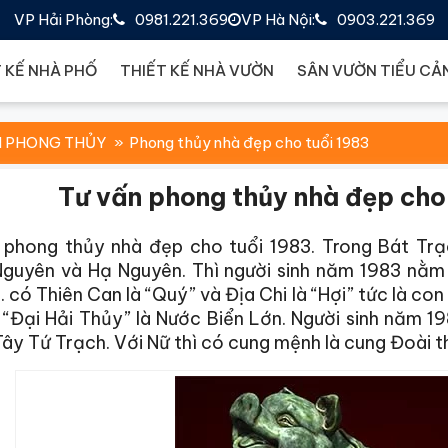
VP Hải Phòng:
0981.221.369
VP Hà Nội:
0903.221.369
 KẾ NHÀ PHỐ
THIẾT KẾ NHÀ VƯỜN
SÂN VƯỜN TIỂU CẢ
N PHONG THỦY
Phong thủy nhà đẹp cho tuổi 1983
Tư vấn phong thủy nhà đẹp cho 
 phong thủy
nhà đẹp
cho tuổi 1983. Trong Bát Tr
Nguyên và Hạ Nguyên. Thì người sinh năm 1983 nằm 
 có Thiên Can là “Quý” và Địa Chi là “Hợi” tức là c
 “Đại Hải Thủy” là Nước Biển Lớn. Người sinh năm 
ây Tứ Trạch. Với Nữ thì có cung mệnh là cung Đoài 