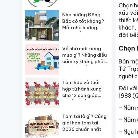
tiết nhất
Chọn hư
xấu với
Nhà hướng Đông
thiết 
Bắc có tốt không?
khách, 
Mẫu nhà hướng
Đông Bắc đẹp
đặt bếp
Chọn 
Về nhà mới kiêng
mua gì? Những điều
Bản mệ
cấm kỵ không phải
ai cũng biết
Tứ Trạ
người c
Tam hợp và tuổi
Đối vớ
hợp tứ hành xung
1983 (Q
cho 12 con giáp
chuẩn nhất
– Năm s
Tam tai là gì? Cúng
– Năm â
giải hạn tam tai
2026 chuẩn nhất
– Ngũ h