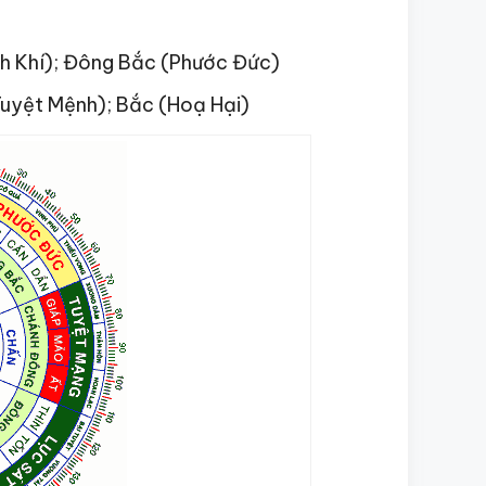
inh Khí); Đông Bắc (Phước Đức)
uyệt Mệnh); Bắc (Hoạ Hại)