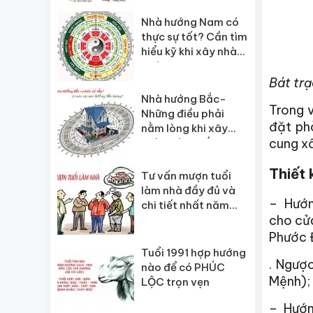
Nhà hướng Nam có
thực sự tốt? Cần tìm
hiểu kỹ khi xây nhà
hướng Nam
Bát tr
Nhà hướng Bắc-
Trong 
Những điều phải
đặt phò
nằm lòng khi xây
cung xấ
nhà hướng Bắc
Thiết 
Tư vấn mượn tuổi
làm nhà đầy đủ và
– Hướn
chi tiết nhất năm
cho cửa
2026
Phước 
Tuổi 1991 hợp hướng
. Ngượ
nào để có PHÚC
Mệnh);
LỘC trọn vẹn
– Hướng