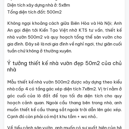
Diện tích xây dựng nhà ở: 5x8m
Tổng diện tích đất: 500m2
Không ngại khoảng cách giữa Biên Hòa và Hà Nội; Anh
An gọi điện tới Kiến Tạo Việt nhờ KTS tư vấn,
thiết kế
nhà vườn 500m2
và quy hoạch tổng thể sân vườn cho
gia đình. Đây sẽ là nơi gia đình về nghỉ ngơi, thư giãn cuối
tuần chứ không ở thường xuyên.
Ý tưởng thiết kế nhà vườn đẹp 50m2 của chủ
nhà
Mẫu
thiết kế nhà vườn 500m2
được xây dựng theo kiểu
nhà cấp 4 có tầng gác xép diện tích 7x8m2. Vị trí nằm ở
góc cuối của lô đất để tạo tối đa diện tích cho quy
hoạch cảnh quan. Ngoài cầu thang bên trong nhà, anh
muốn thiết kế cầu thang sắt ngoài trời dẫn lên gác xép.
Cạnh đó còn phải có một khu tắm + wc nhỏ..
Về tiểu cảnh sân vườn, anh muốn có sự xuất hiện của hệ