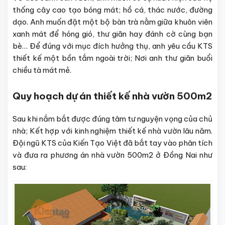
thống cây cao tạo bóng mát; hồ cá, thác nước, đường
dạo. Anh muốn đặt một bộ bàn trà nằm giữa khuôn viên
xanh mát để hóng gió, thư giãn hay đánh cờ cùng bạn
bè… Để đúng với mục đích hưởng thụ, anh yêu cầu KTS
thiết kế một bồn tắm ngoài trời; Nơi anh thư giãn buổi
chiều tà mát mẻ.
Quy hoạch dự án thiết kế nhà vườn 500m2
Sau khi nắm bắt được đúng tâm tư nguyện vọng của chủ
nhà; Kết hợp với kinh nghiệm thiết kế nhà vườn lâu năm.
Đội ngũ KTS của Kiến Tạo Việt đã bắt tay vào phân tích
và đưa ra phương án nhà vườn 500m2 ở Đồng Nai như
sau: