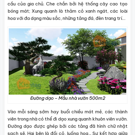
cầu của gia chủ. Che chắn bởi hệ thống cây cao tạo
bóng mát; Xung quanh là thảm cỏ xanh ngát, các loài
hoa với đa dạng màu sắc, những tảng đá, đèn trang trí…
Đường dạo – Mẫu nhà vườn 500m2
Vào mỗi sáng sớm hay buổi chiều mát mẻ, các thành
viên trong nhà có thể đi dạo xung quanh khuôn viên vườn.
Đường dạo được ghép bởi các tảng đã hình chữ nhật
sạch sẽ. Hai bên là đồi cỏ, luống hoa,.. Sự kết hợp giữa