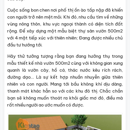
Cuộc sống bon chen nơi phố thị ồn ào tấp nập đã khiến
con người trở nên mệt mỏi. Khi đó, nhu cầu tìm về những
vùng nông thôn, khu vực ngoại thành có diện tích đất
rộng. Để xây dựng một mẫu biệt thự sân vườn 500m2
với 4 mặt tiếp xúc với thiên nhiên; Đang được nhiều chủ
đầu tư hướng tới.
Hãy thử tưởng tượng rằng bạn đang hưởng thụ trong
mẫu
thiết kế nhà vườn 500m2 cùng
với không gian xung
quanh là vườn cây, hồ cá, thác nước kêu rích rách,
đường dạo… Là sự kết hợp nhuần nhuyễn giữa thiên
nhiên và con người. Mang tới bầu không khí dịu dàng,
thanh mát khác hẳn so với các khu đô thị. Chắc chắn
bạn sẽ không muốn thoát ra khỏi giấc mơ đó, điều mà
rất nhiều người ao ước muốn có được.