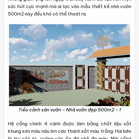
sức hút cực mạnh mà ai lạc vào mẫu
thiết kế nhà vườn
500m2
này đều khó có thể thoát ra.
Tiểu cảnh sân vườn – Nhà vườn đẹp 500m2 – 1
Hệ cổng chính 4 cánh được làm bằng chất liệu sắt
khung sơn màu nâu ôm các thanh sắt màu trắng. Hai bên
là trụ cột to, vuông vức ốp đá chẻ đa màu. Mái cổng