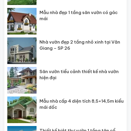
Mẫu nhà đẹp 1 tầng sân vườn có gác
mái
Nhà vườn đẹp 2 tầng nhỏ xinh tại Văn
Giang – SP 26
Sân vườn tiểu cảnh thiết kế nhà vườn
hiện đại
Mẫu nhà cấp 4 diện tích 8,5×14,5m kiểu
mái dốc
Thiết kế biệt thự vườn 1 tầng tân cổ