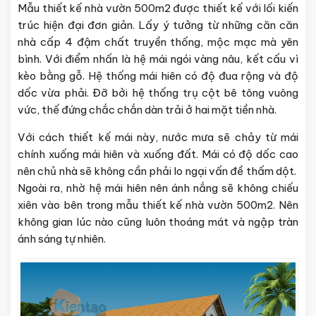
Mẫu thiết kế nhà vườn 500m2
được thiết kế với lối kiến
trúc hiện đại đơn giản. Lấy ý tưởng từ những căn căn
nhà cấp 4 đậm chất truyền thống, mộc mạc mà yên
bình. Với điểm nhấn là hệ mái ngói vàng nâu, kết cấu vì
kèo bằng gỗ. Hệ thống mái hiên có độ đua rộng và độ
dốc vừa phải. Đỡ bởi hệ thống trụ cột bê tông vuông
vức, thế đứng chắc chắn dàn trải ở hai mặt tiền nhà.
Với cách thiết kế mái này, nước mưa sẽ chảy từ mái
chính xuống mái hiên và xuống đất. Mái có độ dốc cao
nên chủ nhà sẽ không cần phải lo ngại vấn đề thấm dột.
Ngoài ra, nhờ hệ mái hiên nên ánh nắng sẽ không chiếu
xiên vào bên trong mẫu
thiết kế nhà vườn 500m2
. Nên
không gian lúc nào cũng luôn thoáng mát và ngập tràn
ánh sáng tự nhiên.