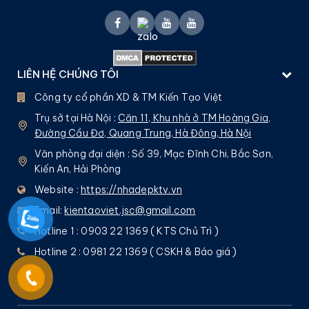
LIÊN HỆ CHÚNG TÔI
Công ty cổ phần XD & TM Kiến Tạo Việt
Trụ sở tại Hà Nội :
Căn 11, Khu nhà ở TM Hoàng Gia,
Đường Cầu Đơ, Quang Trung, Hà Đông, Hà Nội
Văn phòng đại diện : Số 39, Mạc Đĩnh Chi, Bắc Sơn,
Kiến An, Hải Phòng
Website :
https://nhadepktv.vn
Email:
kientaoviet.jsc@gmail.com
Hotline 1 : 0903 22 1369 ( KTS Chủ Trì )
Hotline 2 : 0981 22 1369 ( CSKH & Báo giá )