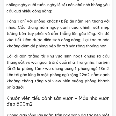
những ngày cuối tuần, ngày lễ tết nên chủ nhà không yêu
cầu quá nhiều công năng:
Tầng 1 chỉ với phòng khách+bếp ăn nằm liên thông với
nhau. Cầu thang nằm ngay cạnh cửa chính, sát mép
tường bên tay phải và dẫn thẳng lên gác lửng. Khi đó
vừa tiết kiệm được diện tích công năng; Lại tạo ra các
khoảng đệm để phòng bếp ăn trở nên rộng thoáng hơn.
Lối đi dẫn thẳng từ khu vực sinh hoạt chung ra cầu
thang sắt và wc ngoài trời ở cuối nhà. Trong nhà, hai bên
lối đi là phòng tắm+wc chung cùng 1 phòng ngủ 13m2.
Lên tới gác lửng là một phòng ngủ rộng 22m2 nằm cạnh
khoảng thông tầng với view nhìn xuống phòng khách
phía dưới.
Khuôn viên tiểu cảnh sân vườn – Mẫu nhà vườn
đẹp 500m2
Không gian rộng lớn ngập tràn cây xanh đã tạo nên một