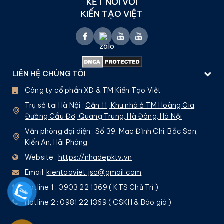
KẾT NỐI VỚI
KIẾN TẠO VIỆT
LIÊN HỆ CHÚNG TÔI
Công ty cổ phần XD & TM Kiến Tạo Việt
Trụ sở tại Hà Nội :
Căn 11, Khu nhà ở TM Hoàng Gia,
Đường Cầu Đơ, Quang Trung, Hà Đông, Hà Nội
Văn phòng đại diện : Số 39, Mạc Đĩnh Chi, Bắc Sơn,
Kiến An, Hải Phòng
Website :
https://nhadepktv.vn
Email:
kientaoviet.jsc@gmail.com
Hotline 1 : 0903 22 1369 ( KTS Chủ Trì )
Hotline 2 : 0981 22 1369 ( CSKH & Báo giá )