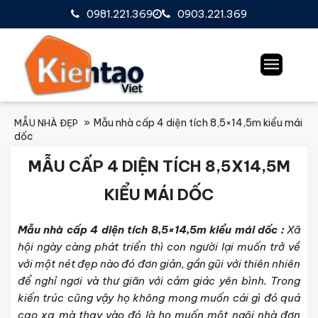
0981.221.369
0903.221.369
Mẫu nhà cấp 4 diện tích 8,5×14,5m kiểu mái
MẪU NHÀ ĐẸP
dốc
MẪU CẤP 4 DIỆN TÍCH 8,5X14,5M
KIỂU MÁI DỐC
Mẫu nhà cấp 4 diện tích 8,5×14,5m kiểu mái dốc :
Xã
hội ngày càng phát triển thì con người lại muốn trở về
với một nét đẹp nào đó đơn giản, gần gũi với thiên nhiên
để nghỉ ngơi và thư giãn với cảm giác yên bình. Trong
kiến trúc cũng vậy họ không mong muốn cái gì đó quá
cao xa mà thay vào đó là họ muốn một ngôi nhà đơn