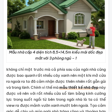
Mẫu nhà cấp 4 diện tích 8,5×14,5m kiểu mái dốc đẹp
mắt với 3 phòng ngủ – 1
không chỉ mặt trước mà cả phía sau của ngôi nhà cũng
được bao quanh rất nhiều cây xanh nên một khi mở cửa
ra ngoài ra ta đã cảm nhận được thiên nhiên rất gẫn gũi
và trong lành. Chính vì thế mà
mẫu thiết kế nhà đẹp
này
được vẽ nên với rất nhiều cửa sổ làm bằng kính cường
lực trong suốt ngồi từ bên trong ngôi nhà là ta có thể
view ra được mảnh vườn xanh mướt bên ngoài. Tạo cảm
giác dễ chịu và giúp ngôi nhà trông rộng và thoáng hơn