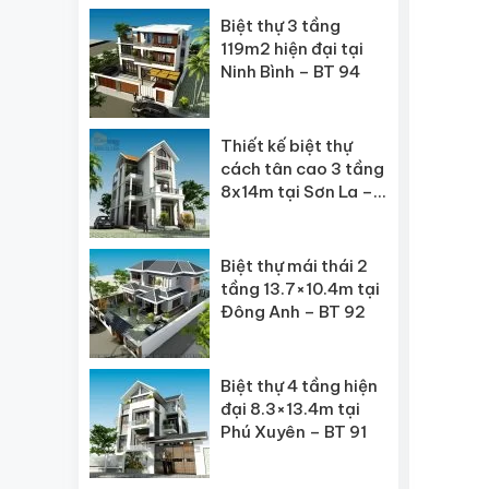
Biệt thự 3 tầng
119m2 hiện đại tại
Ninh Bình – BT 94
Thiết kế biệt thự
cách tân cao 3 tầng
8x14m tại Sơn La –
BT 93
Biệt thự mái thái 2
tầng 13.7×10.4m tại
Đông Anh – BT 92
Biệt thự 4 tầng hiện
đại 8.3×13.4m tại
Phú Xuyên – BT 91