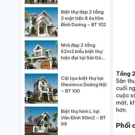
Biệt thự đẹp 2 tầng
2 mặt tiền 8.6x10m
Bình Dương – BT 102
Nhà đẹp 2 tầng
52m2 kiểu biệt thự
hiện đại tại Sài Gòn
– BT 101
Tầng 2
Cải tạo biệt thự tại
Sân th
Gleximco Dương Nội
cuối n
– BT 100
cuộc số
mát, kh
hơn.
Biệt thự hình L tại
Vân Đình 90m2 – BT
99
Phối 