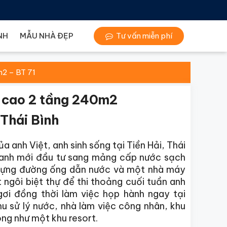
NH
MẪU NHÀ ĐẸP
Tư vấn miễn phí
m2 – BT 71
ty cao 2 tầng 240m2
 Thái Bình
a anh Việt, anh sinh sống tại Tiền Hải, Thái
ng anh mới đầu tư sang mảng cấp nước sạch
 dựng đường ống dẫn nước và một nhà máy
ngôi biệt thự để thi thoảng cuối tuần anh
ơi đồng thời làm việc họp hành ngay tại
u sử lý nước, nhà làm việc công nhân, khu
ng như một khu resort.