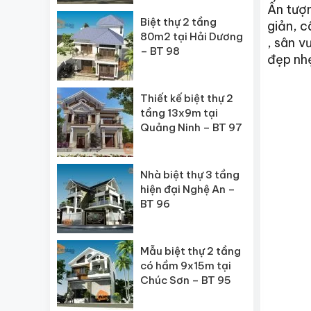
Ấn tượn
Biệt thự 2 tầng
giản, c
80m2 tại Hải Dương
, sân v
– BT 98
đẹp nhẹ
Thiết kế biệt thự 2
tầng 13x9m tại
Quảng Ninh – BT 97
Nhà biệt thự 3 tầng
hiện đại Nghệ An –
BT 96
Mẫu biệt thự 2 tầng
có hầm 9x15m tại
Chúc Sơn – BT 95