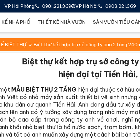
VP Hải Phòng:
0981.221.369
VP Hà Nội:
0903.221.369
 KẾ NHÀ PHỐ
THIẾT KẾ NHÀ VƯỜN
SÂN VƯỜN TIỂU CẢ
KẾ BIỆT THỰ
Biệt thự kết hợp trụ sở công ty cao 2 tầng 240
Biệt thự kết hợp trụ sở công 
hiện đại tại Tiền Hải,
 một
MẪU BIỆT THỰ 2 TẦNG
hiện đại thuộc sở hữu củ
Anh Việt có nhà máy sản xuất thiết bị vệ sinh như
c khu dân cư quanh Tiền Hải. Anh đang đầu tư xây
ch lên anh có ý tưởng xây dựng trong nhà máy một 
án bộ cao cấp trong công ty anh về chơi, nghỉ ng
nh khối nhà biệt thự là hồ nước sạch, trạm bơm, kh
h và tất cả anh muốn xây dựng một cách bài bản trô