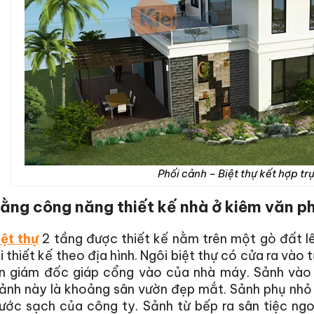
Phối cảnh – Biệt thự kết hợp tr
ằng công năng thiết kế nhà ở
kiêm
văn p
iệt thự
2 tầng được thiết kế nằm trên một gò đất 
i thiết kế theo địa hình. Ngôi biệt thự có cửa ra vào
n giám đốc giáp cổng vào của nhà máy. Sảnh vào p
ảnh này là khoảng sân vườn đẹp mắt. Sảnh phụ nhỏ p
ước sạch của công ty. Sảnh từ bếp ra sân tiệc ngoà