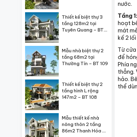
BT 111
nước.
Tầng 1
Thiết kế biệt thự 3
hoạt bê
tầng 128m2 tại
Tuyên Quang – BT
mát mẻ,
110
kế 2 lố
Từ cửa 
Mẫu nhà biệt thự 2
để hóng
tầng 68m2 tại
Thường Tín – BT 109
Phía ng
thẳng. 
hảo. Bê
Thiết kế biệt thự 2
thể dùn
tầng hình L rộng
147m2 – BT 108
Mẫu thiết kế nhà
nông thôn 2 tầng
86m2 Thanh Hóa –