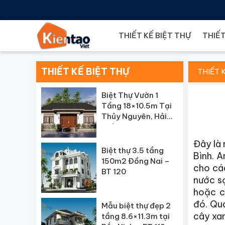
THIẾT KẾ BIỆT THỰ
THIẾT
THIẾT KẾ BIỆT THỰ
THIẾT 
Biệt Thự Vườn 1
Tầng 18×10.5m Tại
Thủy Nguyên, Hải
Phòng – BT121
Đây là
Biệt thự 3.5 tầng
Bình. 
150m2 Đồng Nai –
cho cá
BT 120
nước sạ
hoặc c
đó. Qua
Mẫu biệt thự đẹp 2
cây xan
tầng 8.6×11.3m tại