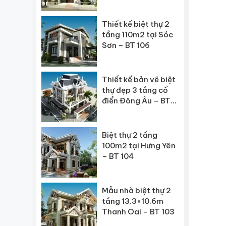
BT 107
Thiết kế biệt thự 2
tầng 110m2 tại Sóc
Sơn – BT 106
Thiết kế bản vẽ biệt
thự đẹp 3 tầng cổ
điển Đông Âu – BT
105
Biệt thự 2 tầng
100m2 tại Hưng Yên
– BT 104
Mẫu nhà biệt thự 2
tầng 13.3×10.6m
Thanh Oai – BT 103