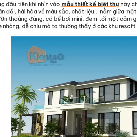
g đầu tiên khi nhìn vào
mẫu thiết kế biệt thự
này ch
ân đối, hài hòa về màu sắc, chất liệu… nằm giữa một
ườn thoáng đãng, có bể bơi mini, đem tới một cảm g
 nhàng, dễ chịu mà ta thường thấy ở các khu resoft 