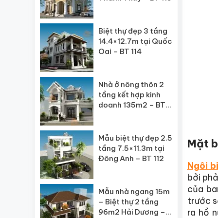
Biệt thự đẹp 3 tầng
14.4×12.7m tại Quốc
Oai – BT 114
Nhà ở nông thôn 2
tầng kết hợp kinh
doanh 135m2 – BT
113
Mẫu biệt thự đẹp 2.5
Mặt b
tầng 7.5×11.3m tại
Đông Anh – BT 112
Ngôi b
bởi phả
của ba
Mẫu nhà ngang 15m
trước s
– Biệt thự 2 tầng
ra hồ n
96m2 Hải Dương –