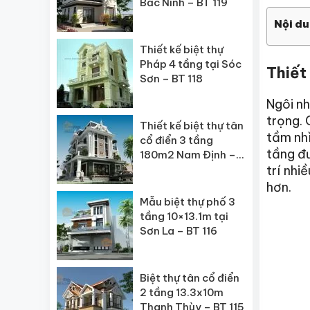
Bắc Ninh – BT 119
Nội du
Thiết kế biệt thự
Pháp 4 tầng tại Sóc
Thiết
Sơn – BT 118
Ngôi nh
trọng. 
Thiết kế biệt thự tân
tầm nhì
cổ điển 3 tầng
tầng đư
180m2 Nam Định –
BT 117
trí nhi
hơn.
Mẫu biệt thự phố 3
tầng 10×13.1m tại
Sơn La – BT 116
Biệt thự tân cổ điển
2 tầng 13.3x10m
Thanh Thùy – BT 115