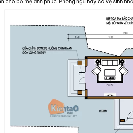
h cho bố mẹ anh phúc. Phòng ngủ này có vệ sinh nhỏ