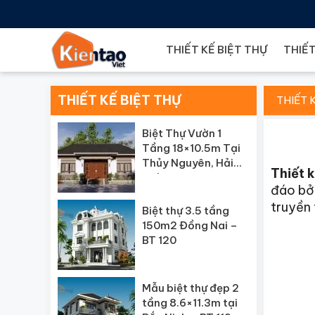
THIẾT KẾ BIỆT THỰ
THIẾT
THIẾT KẾ BIỆT THỰ
THIẾT 
Biệt Thự Vườn 1
Tầng 18×10.5m Tại
Thủy Nguyên, Hải
Thiết k
Phòng – BT121
đáo bởi
truyền 
Biệt thự 3.5 tầng
150m2 Đồng Nai –
BT 120
Mẫu biệt thự đẹp 2
tầng 8.6×11.3m tại