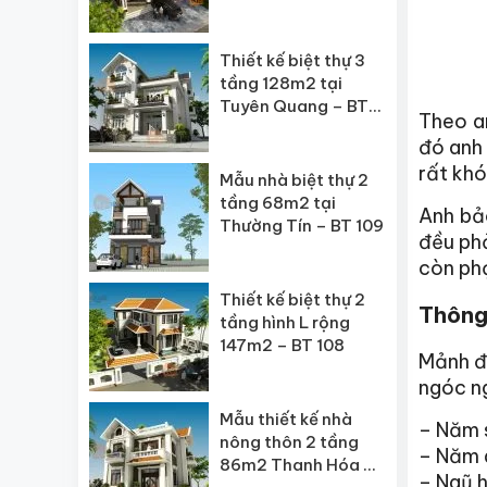
BT 111
Thiết kế biệt thự 3
tầng 128m2 tại
Tuyên Quang – BT
Theo a
110
đó anh 
rất khó
Mẫu nhà biệt thự 2
tầng 68m2 tại
Anh bả
Thường Tín – BT 109
đều phả
còn phạ
Thiết kế biệt thự 2
Thông 
tầng hình L rộng
147m2 – BT 108
Mảnh đ
ngóc ng
Mẫu thiết kế nhà
– Năm s
nông thôn 2 tầng
– Năm 
86m2 Thanh Hóa –
– Ngũ h