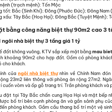
mệnh (trạch mệnh): Tốn Mộc
 tốt: Bắc (Sinh Khí); Đông (Phước Đức); Đông Nam (
g xấu: Tây Bắc (Hoạ Hại); Đông Bắc (Tuyệt Mệnh); 
t bằng công năng biệt thự 90m2 cao 3 tần
 ngôi nhà biệt thự 3 tầng giá 1 tỷ
hế đất không vuông, KTV sắp xếp mặt bằng
mau biet
ích khoảng 90m2 cho hợp đất. Gồm có phòng khách
ỏ cho khách.
ính của
ngôi nhà biệt thự
nhìn về Chính Nam đón 
rộng 23m2 liên thông với phòng ăn rộng 27m2. Ngă
rí cuốn vòm và ốp gỗ trang trí. Trần phòng khách và
u đặt tại Tây Bắc chấn cung Họa Hại và mặt bếp n
được bố trí bên cạnh phòng ăn và gần sảnh phụ của
đến phòng khách. Gầm cầu thang bố trí một vệ sinh