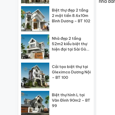
nhà dàn
Biệt thự đẹp 2 tầng
2 mặt tiền 8.6x10m
Bình Dương – BT 102
Nhà đẹp 2 tầng
52m2 kiểu biệt thự
hiện đại tại Sài Gòn
– BT 101
Cải tạo biệt thự tại
Gleximco Dương Nội
– BT 100
Biệt thự hình L tại
Vân Đình 90m2 – BT
99