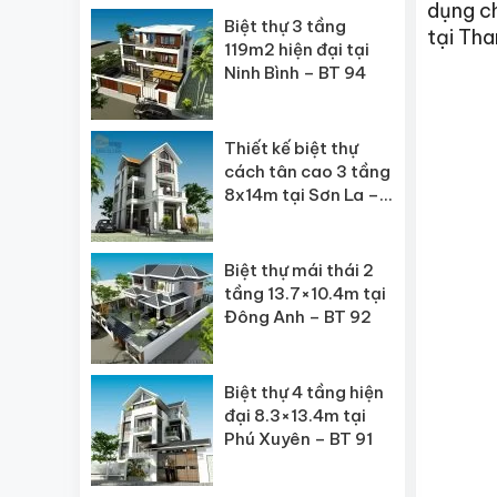
dụng ch
Biệt thự 3 tầng
tại Tha
119m2 hiện đại tại
Ninh Bình – BT 94
Thiết kế biệt thự
cách tân cao 3 tầng
8x14m tại Sơn La –
BT 93
Biệt thự mái thái 2
tầng 13.7×10.4m tại
Đông Anh – BT 92
Biệt thự 4 tầng hiện
đại 8.3×13.4m tại
Phú Xuyên – BT 91