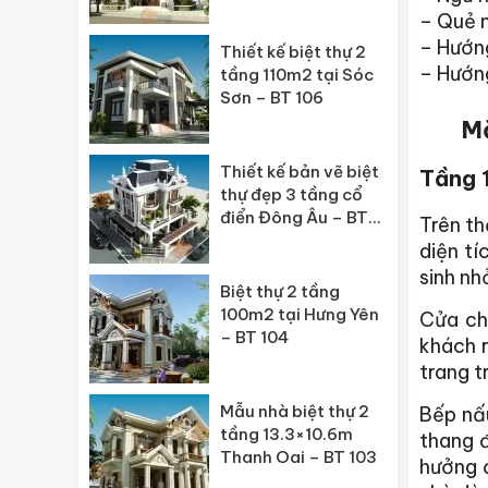
BT 107
– Quẻ 
– Hướng
Thiết kế biệt thự 2
– Hướn
tầng 110m2 tại Sóc
Sơn – BT 106
Mặ
Thiết kế bản vẽ biệt
Tầng 1
thự đẹp 3 tầng cổ
điển Đông Âu – BT
Trên t
105
diện t
sinh nh
Biệt thự 2 tầng
100m2 tại Hưng Yên
Cửa ch
– BT 104
khách 
trang t
Mẫu nhà biệt thự 2
Bếp nấ
tầng 13.3×10.6m
thang 
Thanh Oai – BT 103
hưởng 