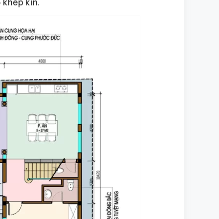
 khép kín.