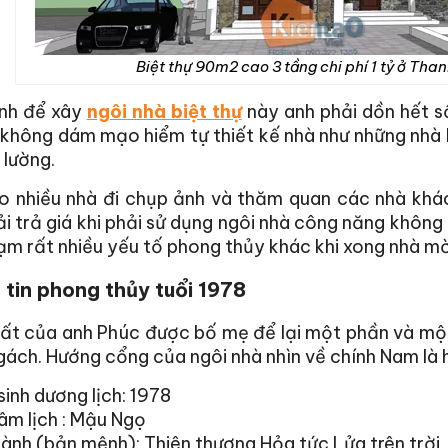
Biệt thự 90m2 cao 3 tầng chi phí 1 tỷ ở Than
nh để xây
ngôi nhà biệt thự
này anh phải dồn hết số
không dám mạo hiểm tự thiết kế nhà như những nhà h
 lường.
o nhiều nhà đi chụp ảnh và thăm quan các nhà khác
i trả giá khi phải sử dụng ngôi nhà công năng không 
m rất nhiều yếu tố phong thủy khác khi xong nhà mời
tin phong thủy tuổi 1978
ất của anh Phúc được bố mẹ để lại một phần và mộ
ách. Hướng cổng của ngôi nhà nhìn về chính Nam là h
inh dương lịch: 1978
âm lịch : Mậu Ngọ
ành (bản mệnh): Thiên thượng Hỏa tức Lửa trên trời