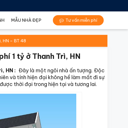
NH
MẪU NHÀ ĐẸP
Tư vấn miễn phí
ì, HN – BT 48
hí 1 tỷ ở Thanh Trì, HN
ì, HN :
Đây là một ngôi nhà ấn tượng. Độc
iên và tính hiện đại không hề làm mất đi sự
ược thời đại trong hiện tại và tương lai.