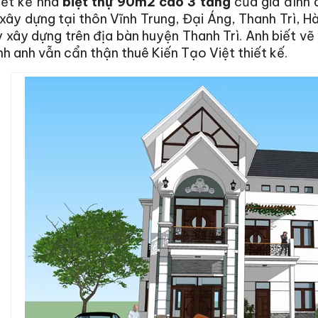
iết kế nhà
biệt thự 90m2 cao 3 tầng
của gia đình
 xây dựng tại thôn Vĩnh Trung, Đại Áng, Thanh Trì, 
 xây dựng trên địa bàn huyện Thanh Trì. Anh biết v
h anh vẫn cẩn thận thuê Kiến Tạo Việt thiết kế.