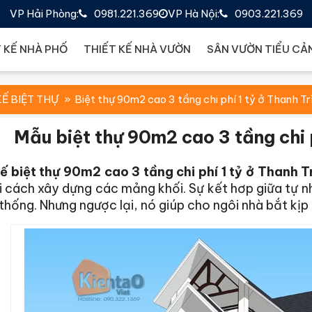
VP Hải Phòng:
0981.221.369
VP Hà Nội:
0903.221.369
 KẾ NHÀ PHỐ
THIẾT KẾ NHÀ VƯỜN
SÂN VƯỜN TIỂU CẢ
KẾ BIỆT THỰ
Biệt thự 90m2 cao 3 tầng chi phí 1 tỷ ở Thanh Tr
Mẫu biệt thự 90m2 cao 3 tầng chi p
ế biệt thự 90m2 cao 3 tầng chi phí 1 tỷ ở Thanh Tr
 cách xây dựng các mảng khối. Sự kết hơp giữa tự nh
thống. Nhưng ngược lại, nó giúp cho ngôi nhà bắt kịp đ