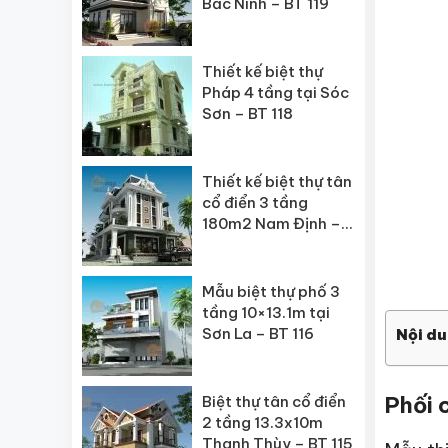
Bắc Ninh – BT 119
Thiết kế biệt thự
Pháp 4 tầng tại Sóc
Sơn – BT 118
Thiết kế biệt thự tân
cổ điển 3 tầng
180m2 Nam Định –
BT 117
Mẫu biệt thự phố 3
tầng 10×13.1m tại
Sơn La – BT 116
Nội du
Phối 
Biệt thự tân cổ điển
2 tầng 13.3x10m
Thanh Thùy – BT 115