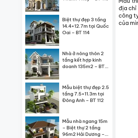
Mẫu th
địa chỉ
công ty
Biệt thự đẹp 3 tầng
của mìn
14.4×12.7m tại Quốc
Oai – BT 114
Nhà ở nông thôn 2
tầng kết hợp kinh
doanh 135m2 – BT
113
Mẫu biệt thự đẹp 2.5
tầng 7.5×11.3m tại
Đông Anh – BT 112
Mẫu nhà ngang 15m
– Biệt thự 2 tầng
96m2 Hải Dương –