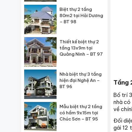
Biệt thự 2 tầng
80m2 tại Hải Dương
– BT 98
Thiết kế biệt thự 2
tầng 13x9m tại
Quảng Ninh – BT 97
Nhà biệt thự 3 tầng
hiện đại Nghệ An –
Tầng 2
BT 96
Bố trí 
nhà có 
Mẫu biệt thự 2 tầng
về chín
có hầm 9x15m tại
Chúc Sơn – BT 95
Đối diệ
gái 12 