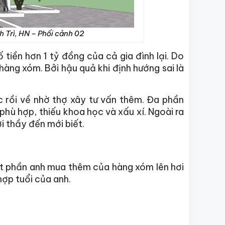
h Trì, HN – Phối cảnh 02
 tiền hơn 1 tỷ đồng của cả gia đình lại. Do
àng xóm. Bởi hậu quả khi định hướng sai là
 rồi về nhờ thợ xây tư vấn thêm. Đa phần
phù hợp, thiếu khoa học và xấu xí. Ngoài ra
 thầy đến mới biết.
t phần anh mua thêm của hàng xóm lên hơi
ợp tuổi của anh.