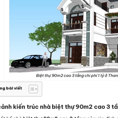
Biệt thự 90m2 cao 3 tầng chi phí 1 tỷ ở Than
ng bài viết
cảnh kiến trúc nhà biệt thự 90m2 cao 3 tần