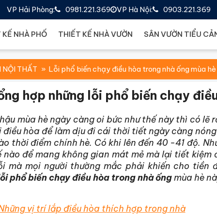
VP Hải Phòng:
0981.221.369
VP Hà Nội:
0903.221.369
 KẾ NHÀ PHỐ
THIẾT KẾ NHÀ VƯỜN
SÂN VƯỜN TIỂU CẢ
 NỘI THẤT
Lỗi phổ biến chạy điều hòa trong nhà ống mùa hè
ổng hợp những lỗi phổ biến chạy điề
 hậu mùa hè ngày càng oi bức như thế này thì có lẽ 
 điều hòa để làm dịu đi cái thời tiết ngày càng nón
o thời điểm chính hè. Có khi lên đến 40 -41 độ. Như
 nào để mang không gian mát mẻ mà lại tiết kiệm đi
lỗi mà mọi người thường mắc phải khiến cho tiền 
lỗi phổ biến chạy điều hòa trong nhà ống
mùa hè nà
Những vị trí lắp điều hòa thích hợp trong nhà