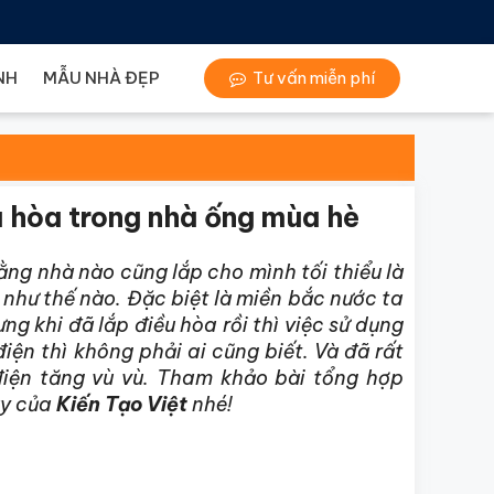
NH
MẪU NHÀ ĐẸP
Tư vấn miễn phí
u hòa trong nhà ống mùa hè
rằng nhà nào cũng lắp cho mình tối thiểu là
g như thế nào. Đặc biệt là miền bắc nước ta
ng khi đã lắp điều hòa rồi thì việc sử dụng
ện thì không phải ai cũng biết. Và đã rất
điện tăng vù vù. Tham khảo bài tổng hợp
y của
Kiến Tạo Việt
nhé!