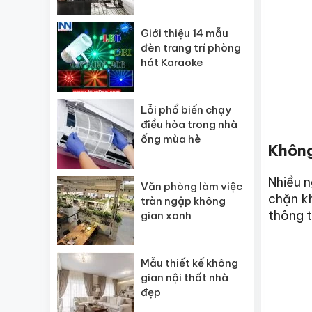
gạch lát nền HOT
Giới thiệu 14 mẫu
đèn trang trí phòng
hát Karaoke
Lỗi phổ biến chạy
điều hòa trong nhà
ống mùa hè
Không
Nhiều n
Văn phòng làm việc
chặn kh
tràn ngập không
thông 
gian xanh
Mẫu thiết kế không
gian nội thất nhà
đẹp