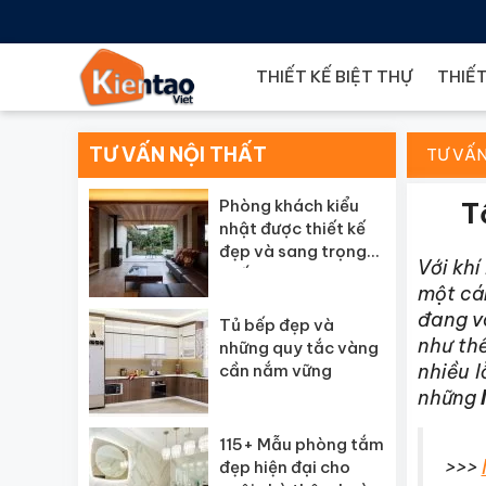
THIẾT KẾ BIỆT THỰ
THIẾT
TƯ VẤN NỘI THẤT
TƯ VẤN
Phòng khách kiểu
T
nhật được thiết kế
đẹp và sang trọng
Với khí
nhất
một cái
đang và
Tủ bếp đẹp và
như thế
những quy tắc vàng
nhiều 
cần nắm vững
những
115+ Mẫu phòng tắm
>>>
đẹp hiện đại cho