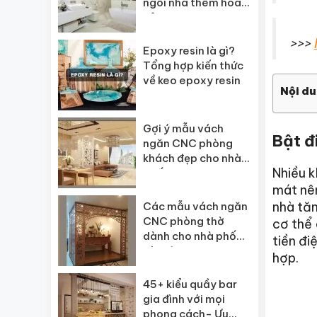
ngôi nhà thêm hoàn
hảo
>>>
Epoxy resin là gì?
Tổng hợp kiến thức
về keo epoxy resin
Nội du
Gợi ý mẫu vách
Bật đ
ngăn CNC phòng
khách đẹp cho nhà
Nhiều k
phố
mát nên
nhà tăn
Các mẫu vách ngăn
CNC phòng thờ
cơ thể 
dành cho nhà phố
tiền đi
và biệt thự
hợp.
45+ kiểu quầy bar
gia đình với mọi
phong cách- Ưu