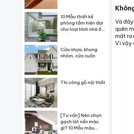
Không
10 Mẫu thiết kế
Và đây 
phòng tắm hiện đại
quên mấ
cho loại hình nhà ở
khác nhau
mát ra 
Vì vậy 
Cửa nhựa, khung
nhôm, cửa cuốn
Thi công gỗ nội thất
[Tư vấn] Nên chọn
gạch lát nền màu
gì? 10 Mẫu màu