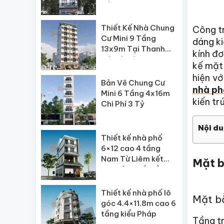
Nội
Thiết Kế Nhà Chung
Công tr
Cư Mini 9 Tầng
dáng ki
13x9m Tại Thanh
kính đơ
Trì, Hà Nội
kế mặt 
hiện vớ
Bản Vẽ Chung Cư
nhà ph
Mini 6 Tầng 4x16m
kiến tr
Chi Phí 3 Tỷ
Nội du
Thiết kế nhà phố
6×12 cao 4 tầng
Nam Từ Liêm kết
Mặt b
hợp sản xuất tầng 1
Thiết kế nhà phố lô
Mặt bằ
góc 4.4×11.8m cao 6
tầng kiểu Pháp
Tầng tr