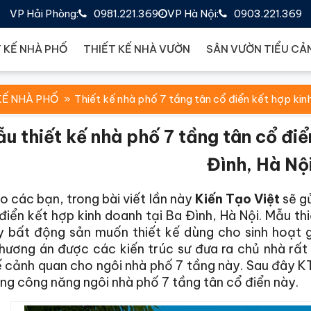
VP Hải Phòng:
0981.221.369
VP Hà Nội:
0903.221.369
 KẾ NHÀ PHỐ
THIẾT KẾ NHÀ VƯỜN
SÂN VƯỜN TIỂU CẢ
KẾ NHÀ PHỐ
Thiết kế nhà phố 7 tầng tân cổ điển kết hợp kin
u thiết kế nhà phố 7 tầng tân cổ điể
Đình, Hà Nộ
o các bạn, trong bài viết lần này
Kiến Tạo Việt
sẽ gử
điển kết hợp kinh doanh tại Ba Đình, Hà Nội. Mẫu th
y bất động sản muốn thiết kế dùng cho sinh hoạt g
phương án được các kiến trúc sư đưa ra chủ nhà rấ
ế cảnh quan cho ngôi nhà phố 7 tầng này. Sau đây K
g công năng ngôi nhà phố 7 tầng tân cổ điển này.