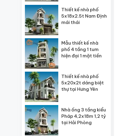
Thiết kế nhà phố
5x18x2.5t Nam Định
mái thái
Mẫu thiết kế nhà
phố 4 tầng 1 tum
hiện đại 1 mặt tiền
Thiết kế nhà phố
5x20x2t dáng biệt
thự tại Hưng Yên
Nhà ống 3 tầng kiểu
Pháp 4,2x18m 1,2 tỷ
tại Hải Phòng