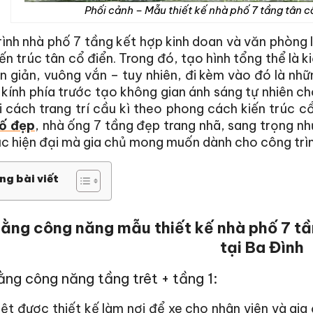
Phối cảnh – Mẫu thiết kế nhà phố 7 tầng tân c
ình nhà phố 7 tầng kết hợp kinh doan và văn phòng l
ến trúc tân cổ điển. Trong đó, tạo hình tổng thể là ki
n giản, vuông vắn – tuy nhiên, đi kèm vào đó là nhữ
kính phía trước tạo không gian ánh sáng tự nhiên ch
i cách trang trí cầu kì theo phong cách kiến trúc 
ố đẹp
, nhà ống 7 tầng đẹp trang nhã, sang trọng 
úc hiện đại mà gia chủ mong muốn dành cho công trì
ng bài viết
ằng công năng mẫu thiết kế nhà phố 7 tầ
tại Ba Đình
ng công năng tầng trêt + tầng 1:
ệt được thiết kế làm nơi để xe cho nhân viên và gi