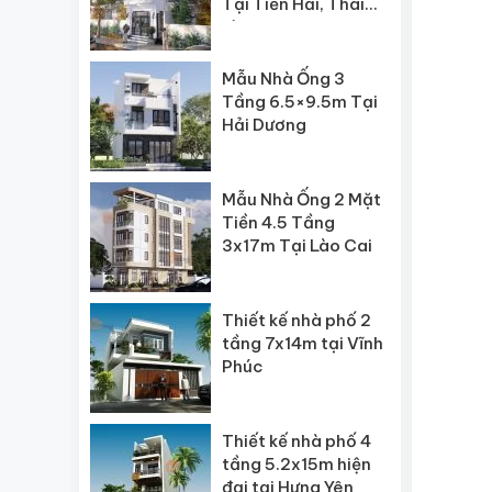
Tại Tiền Hải, Thái
Bình
Mẫu Nhà Ống 3
Tầng 6.5×9.5m Tại
Hải Dương
Mẫu Nhà Ống 2 Mặt
Tiền 4.5 Tầng
3x17m Tại Lào Cai
Thiết kế nhà phố 2
tầng 7x14m tại Vĩnh
Phúc
Thiết kế nhà phố 4
tầng 5.2x15m hiện
đại tại Hưng Yên