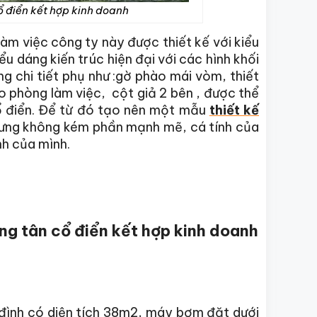
ổ điển kết hợp kinh doanh
àm việc công ty này được thiết kế với kiểu
ểu dáng kiến trúc hiện đại với các hình khối
ng chi tiết phụ như :gờ phào mái vòm, thiết
o phòng làm việc, cột giả 2 bên , được thể
cổ điển. Để từ đó tạo nên một mẫu
thiết kế
nhưng không kém phần mạnh mẽ, cá tính của
nh của mình.
ng tân cổ điển kết hợp kinh doanh
a đình có diện tích 38m2, máy bơm đặt dưới