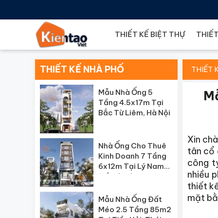
THIẾT KẾ BIỆT THỰ
THIẾT
THIẾT KẾ NHÀ PHỐ
THIẾT 
Mẫu Nhà Ống 5
Mẫ
Tầng 4.5x17m Tại
Bắc Từ Liêm, Hà Nội
Xin chà
Nhà Ống Cho Thuê
tân cổ 
Kinh Doanh 7 Tầng
công t
6x12m Tại Lý Nam
nhiều 
Đế, Hà Nội
thiết k
mặt bằn
Mẫu Nhà Ống Đất
Méo 2.5 Tầng 85m2