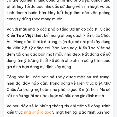
có thể tạo nên những công trình nhà phố đẹp. Công năng
phát huy tối đa các nhu cầu sử dụng về sinh hoạt và cả
kinh doanh buôn bán. Hay kết hợp làm các văn phòng
công ty đúng theo mong muốn.
Và với mẫu nhà lô góc phố 5 tầng 8x11m do các KTS của
Kiến Tạo Việt
thiết kế mang phong cách kiến trúc Châu
Âu. Mang sắc thái trẻ trung, hiện đại có chi phí xây dựng
dự kiến 2,5 tỷ đồng tại Bắc Ninh này. Kiến Tạo Việt sẽ
đem tới cho các bạn một mẫu nhà đẹp. Rất đáng để sử
dụng làm ý tưởng thiết kế dành cho chính công trình của
gia đình bạn đang dự định xây dựng.
Tổng hòa lại, các bạn sẽ thấy được một sự trẻ trung,
hiện đại đầy hấp dẫn. Trong dáng vẻ kiến trúc biệt thự
Châu Âu trong một căn nhà phố lô góc 3 mặt tiền. Mà sẽ
rất nhiều người ao ước được sở hữu cho gia đình mình…
Và sau đây sẽ là những thông tin chi tiết về công trình
kiến trúc
nhà phố lô góc
3 mặt tiền tại Bắc Ninh. Xin mời