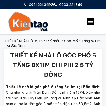
0981.221.369
0903.221.369
Thiết Kế Nhà Lô Góc Phố 5 Tầng 8x11m
THIẾT KẾ NHÀ PHỐ
Tại Bắc Ninh
THIẾT KẾ NHÀ LÔ GÓC PHỐ 5
TẦNG 8X11M CHI PHÍ 2,5 TỶ
ĐỒNG
Thiết kế nhà lô góc phố 5 tầng 8x11m tại Bắc Ninh
:
Chủ nhà là anh Trần Danh Dần sinh năm 1974. Xây nhà
tại phố Trần Huy Liệu, phường Vũ Ninh, tp Bắc Ninh. Anh
mua được lô đất góc 3 mặt tiền diện tích 83,5m2. Anh