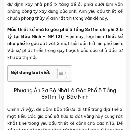
dự định xây nhà phố 5 tầng để ở, phía dưới làm văn
phòng công ty xây dựng của anh. Anh yêu cầu thiết kế
chuẩn phong thủy vì anh rất tín trong vấn đề này.
Mẫu thiết kế nhà lô góc phố 5 tầng 8x11m chi phí 2,5
tỷ tại Bắc Ninh – NP 121:
Hiện nay, loại hình
thiết kế
nhà phố
lô góc cắt vát 3 mặt tiền dần trở lên phổ biến.
Với sự phát triển trong quy hoạch của các chủ đầu tư
khu đô thị mới.
Nội dung bài viết
Phương Án Sơ Bộ Nhà Lô Góc Phố 5 Tầng
8x11m Tại Bắc Ninh
Chính vì vậy, để đảm bảo tối ưu lợi thế trong địa thế 3
mặt tiền. Các gia chủ sở hữu lô đất vàng này cũng rất
khắt khe trong yêu cầu thiết kế dành cho các KTS. Để