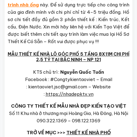
trình nhà ống
này. Để sử dụng trực tiếp cho công trình
của gia đình mình với chi phí chỉ từ 4-5 triệu đồng. Hồ
sơ chi tiết đầy đủ gồm 3 phần thiết kế : Kiến trúc, Kết
cấu, Điện Nước. Xin mời hãy liên hệ với Kiến Tạo Việt để
được biết thêm chi tiết quy trình làm việc mua lại Hồ Sơ
Thiết Kế Có Sẵn – Rất vui được phục vụ !!!
MẪU THIẾT KẾ NHÀ LÔ GÓC PHỐ 5 TẦNG 8X11M CHI PHÍ
2,5 TỶ TẠI BẮC NINH – NP 121
KTS chủ trì :
Nguyễn Quốc Tuấn
Facebook : #Congtykientaoviet – Email
: kientaoviet.jsc@gmail.com – Website
:
https://nhadepktv.vn
CÔNG TY THIẾT KẾ MẪU NHÀ ĐẸP KIẾN TẠO VIỆT
Số 11 Khu nhà ở thương mại Hoàng Gia, Hà Đông, Hà Nội
090.322.1369 – 098.122.1369
TRỞ VỀ MỤC >>>
THIẾT KẾ NHÀ PHỐ