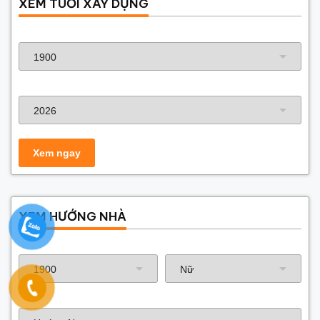
XEM TUỔI XÂY DỰNG
Năm sinh gia chủ
Năm xây dựng
XEM HƯỚNG NHÀ
Năm sinh gia chủ
Hướng nhà