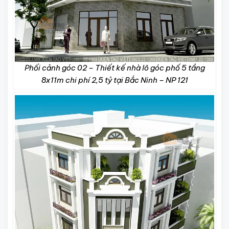
Phối cảnh góc 02 – Thiết kế nhà lô góc phố 5 tầng
8x11m chi phí 2,5 tỷ tại Bắc Ninh – NP 121