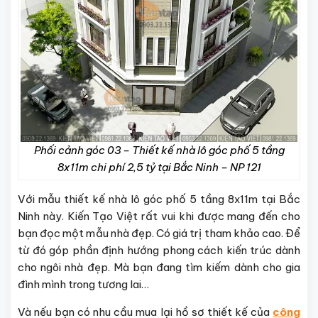
Phối cảnh góc 03 – Thiết kế nhà lô góc phố 5 tầng
8x11m chi phí 2,5 tỷ tại Bắc Ninh – NP 121
Với mẫu thiết kế nhà lô góc phố 5 tầng 8x11m tại Bắc
Ninh này. Kiến Tạo Việt rất vui khi được mang đến cho
bạn đọc một mẫu nhà đẹp. Có giá trị tham khảo cao. Để
từ đó góp phần định hướng phong cách kiến trúc dành
cho ngôi nhà đẹp. Mà bạn đang tìm kiếm dành cho gia
đình mình trong tương lai…
Và nếu bạn có nhu cầu mua lại hồ sơ thiết kế của
công