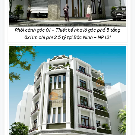
Phối cảnh góc 01 – Thiết kế nhà lô góc phố 5 tầng
8x11m chi phí 2,5 tỷ tại Bắc Ninh – NP 121