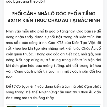
các bạn cùng theo dõi !
PHỐI CẢNH NHÀ LÔ GÓC PHỐ 5 TẦNG
8X11M KIẾN TRÚC CHÂU ÂU TẠI BẮC NINH
Nhìn vào mẫu nhà phố lô góc 5 tầng này. Các bạn sẽ dễ
dàng nhận thấy được sự nổi bật trong cả kiến trúc lẫn
màu sắc của công trình. Các KTS của Kiến Tạo Việt đã
rất khéo léo khi tạo nên những nét kiến trúc Châu Âu cổ
điển quen thuộc. Thông qua các chi tiết cột, mái giả, ban
công. Kết hợp cùng sự trẻ trung trong kiến trúc hiện đại
khi đơn giản hóa các mảng tường, chi tiết trang trí hoa
văn. Cùng cách phối trí tạo hình một cách cân đối hài
hòa.
Để từ đó tạo nên 1 vóc dáng kiến trúc nhà phố đậm chất
sang trọng, bề thế. Như những căn biệt thự Châu Âu đầy
ấn tượng mà ta thường thấy.