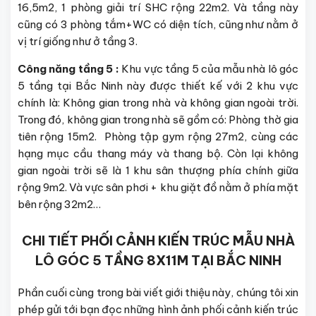
16,5m2, 1 phòng giải trí SHC rộng 22m2. Và tầng này
cũng có 3 phòng tắm+WC có diện tích, cũng như nằm ở
vị trí giống như ở tầng 3.
Công năng tầng 5 :
Khu vực tầng 5 của mẫu nhà lô góc
5 tầng tại Bắc Ninh này được thiết kế với 2 khu vực
chính là: Không gian trong nhà và không gian ngoài trời.
Trong đó, không gian trong nhà sẽ gồm có: Phòng thờ gia
tiên rộng 15m2. Phòng tập gym rộng 27m2, cùng các
hạng mục cầu thang máy và thang bộ. Còn lại không
gian ngoài trời sẽ là 1 khu sân thượng phía chính giữa
rộng 9m2. Và vực sân phơi + khu giặt đồ nằm ở phía mặt
bên rộng 32m2…
CHI TIẾT PHỐI CẢNH KIẾN TRÚC MẪU NHÀ
LÔ GÓC 5 TẦNG 8X11M TẠI BẮC NINH
Phần cuối cùng trong bài viết giới thiệu này, chúng tôi xin
phép gửi tới bạn đọc những hình ảnh phối cảnh kiến trúc