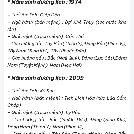
* Năm sinh dương lịch : 1974
– Tuổi âm lịch : Giáp Dần
– Ngũ hành (bản mệnh) : Đại Khê Thủy (tức nước khe
lớn)
– Quẻ mệnh (trạch mệnh) : Cấn Thổ
– Các hướng tốt : Tây Bắc (Thiên Y), Đông Bắc (Phục Vị),
Tây Nam (Sinh Khí), Tây (Phước Đức)
– Các hướng xấu : Bắc (Ngũ Quỷ), Đông (Lục Sát),Đông
Nam (Tuyệt Mệnh), Nam (Họa Hại)
* Năm sinh dương lịch : 2009
– Tuổi âm lịch : Kỷ Sửu
– Ngũ hành (bản mệnh) : Tịch Lịch Hỏa (tức Lửa Sấm
Chớp)
– Quẻ mệnh (trạch mệnh) : Lỵ Hỏa
– Các hướng tốt : Bắc (Phước Đức), Đông (Sinh Khí),
Đông Nam (Thiên Y), Nam (Phục Vị)
– Các hướng xấu : Tây Bắc (Tuyệt Mệnh), Đông Bắc