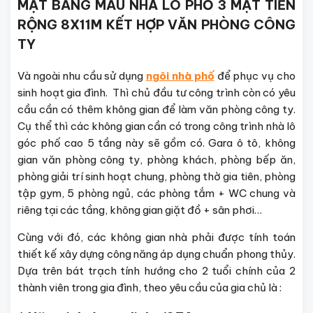
MẶT BẰNG MẪU NHÀ LÔ PHỐ 3 MẶT TIỀN
RỘNG 8X11M KẾT HỢP VĂN PHÒNG CÔNG
TY
Và ngoài nhu cầu sử dụng
ngôi nhà phố
để phục vụ cho
sinh hoạt gia đình. Thì chủ đầu tư công trình còn có yêu
cầu cần có thêm không gian để làm văn phòng công ty.
Cụ thể thì các không gian cần có trong công trình nhà lô
góc phố cao 5 tầng này sẽ gồm có. Gara ô tô, không
gian văn phòng công ty, phòng khách, phòng bếp ăn,
phòng giải trí sinh hoạt chung, phòng thờ gia tiên, phòng
tập gym, 5 phòng ngủ, các phòng tắm + WC chung và
riêng tại các tầng, không gian giặt đồ + sân phơi…
Cùng với đó, các không gian nhà phải được tính toán
thiết kế xây dựng công năng áp dụng chuẩn phong thủy.
Dựa trên bát trạch tính hướng cho 2 tuổi chính của 2
thành viên trong gia đình, theo yêu cầu của gia chủ là :