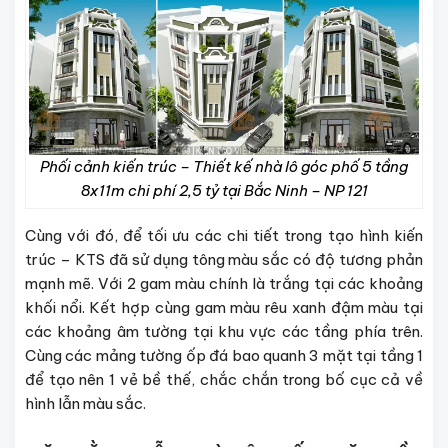
Phối cảnh kiến trúc – Thiết kế nhà lô góc phố 5 tầng
8x11m chi phí 2,5 tỷ tại Bắc Ninh – NP 121
Cùng với đó, để tối ưu các chi tiết trong tạo hình kiến
trúc – KTS đã sử dụng tông màu sắc có độ tương phản
mạnh mẽ. Với 2 gam màu chính là trắng tại các khoảng
khối nổi. Kết hợp cùng gam màu rêu xanh đậm màu tại
các khoảng âm tường tại khu vực các tầng phía trên.
Cùng các mảng tường ốp đá bao quanh 3 mặt tại tầng 1
để tạo nên 1 vẻ bề thế, chắc chắn trong bố cục cả về
hình lẫn màu sắc.