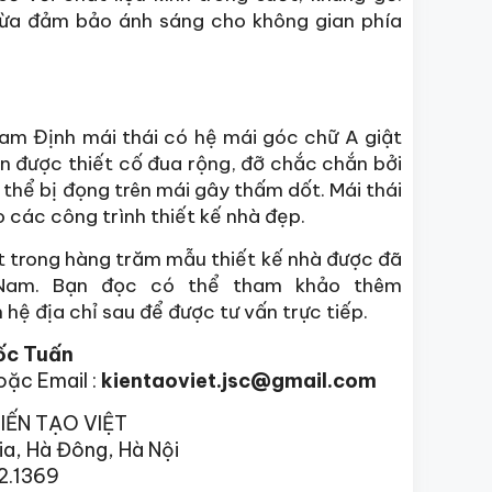
vừa đảm bảo ánh sáng cho không gian phía
Nam Định mái thái có hệ mái góc chữ A giật
n được thiết cố đua rộng, đỡ chắc chắn bởi
thể bị đọng trên mái gây thấm dốt. Mái thái
 các công trình thiết kế nhà đẹp.
t trong hàng trăm mẫu thiết kế nhà được đã
 Nam. Bạn đọc có thể tham khảo thêm
n hệ địa chỉ sau để được tư vấn trực tiếp.
ốc Tuấn
oặc Email :
kientaoviet.jsc@gmail.com
IẾN TẠO VIỆT
ia, Hà Đông, Hà Nội
2.1369