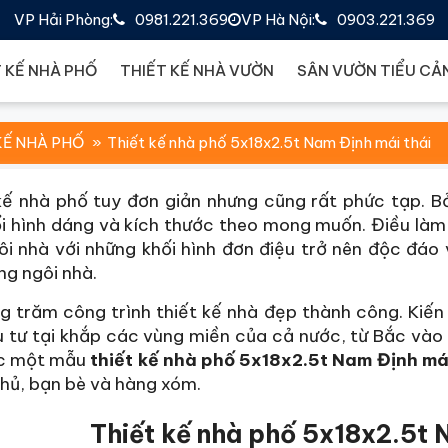
VP Hải Phòng:
0981.221.369
VP Hà Nội:
0903.221.369
 KẾ NHÀ PHỐ
THIẾT KẾ NHÀ VƯỜN
SÂN VƯỜN TIỂU CẢ
KẾ NHÀ PHỐ
Thiết kế nhà phố 5x18x2.5t Nam Định mái thái
ế nhà phố tuy đơn giản nhưng cũng rất phức tạp. B
i hình dáng và kích thước theo mong muốn. Điều làm 
i nhà với những khối hình đơn điệu trở nên độc đáo 
ng ngôi nhà.
g trăm công trình thiết kế nhà đẹp thành công. Kiến
 tư tại khắp các vùng miền của cả nước, từ Bắc vào 
c một mẫu
thiết kế nhà phố 5x18x2.5t Nam Định má
chủ, bạn bè và hàng xóm.
Thiết kế nhà phố 5x18x2.5t 