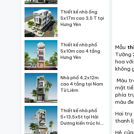
Thiết kế nhà ống
5x17m cao 3,5 T tại
Hưng Yên
Thiết kế nhà phố
Mẫu
th
5x10m cao 4 tầng
Tường 2
Hưng Yên
hoa với
không g
Nhà phố 4,2x12m
Màu trắ
cao 4 tầng tại Nam
mặt tiề
Từ Liêm
phía t
màu đen
Thiết kế nhà phố
Hai trụ
5×13,5x5t tại Hải
thanh l
Dương kiến trúc hiện
đại
Hệ cửa