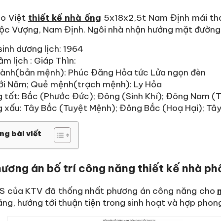
ạo Việt
thiết kế nhà ống
5x18x2,5t Nam Định mái thái
ộc Vượng, Nam Định. Ngôi nhà nhận hướng mặt đường l
inh dương lịch: 1964
m lịch : Giáp Thìn:
hành(bản mệnh): Phúc Đăng Hỏa tức Lửa ngọn đèn
với Năm; Quẻ mệnh(trạch mệnh): Ly Hỏa
 tốt: Bắc (Phước Đức); Đông (Sinh Khí); Đông Nam (T
 xấu: Tây Bắc (Tuyệt Mệnh); Đông Bắc (Hoạ Hại); Tâ
ng bài viết
ương án bố trí công năng thiết kế nhà p
S của KTV đã thống nhất phương án công năng cho
ng, hướng tới thuận tiện trong sinh hoạt và hợp phong