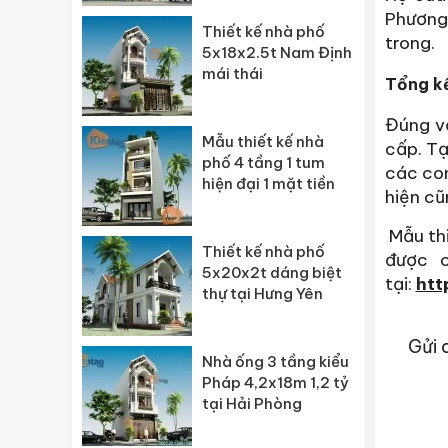
Phương
Thiết kế nhà phố
trong.
5x18x2.5t Nam Định
mái thái
Tổng k
Đúng vớ
Mẫu thiết kế nhà
cấp. Tạ
phố 4 tầng 1 tum
các con
hiện đại 1 mặt tiền
hiện cũ
Mẫu thi
Thiết kế nhà phố
được c
5x20x2t dáng biệt
tại:
htt
thự tại Hưng Yên
Gửi 
Nhà ống 3 tầng kiểu
Pháp 4,2x18m 1,2 tỷ
tại Hải Phòng