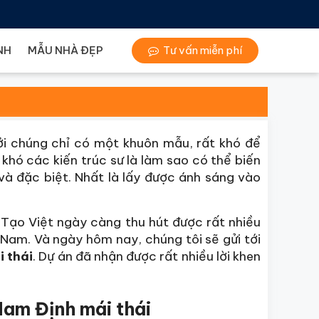
NH
MẪU NHÀ ĐẸP
Tư vấn miễn phí
ởi chúng chỉ có một khuôn mẫu, rất khó để
khó các kiến trúc sư là làm sao có thể biến
và đặc biệt. Nhất là lấy được ánh sáng vào
 Tạo Việt ngày càng thu hút được rất nhiều
Nam. Và ngày hôm nay, chúng tôi sẽ gửi tới
i thái
. Dự án đã nhận được rất nhiều lời khen
Nam Định mái thái