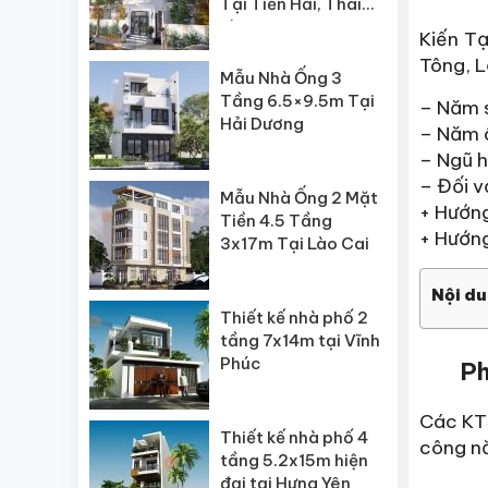
Tại Tiền Hải, Thái
Bình
Kiến T
Tông, L
Mẫu Nhà Ống 3
Tầng 6.5×9.5m Tại
– Năm s
Hải Dương
– Năm â
– Ngũ 
– Đối 
Mẫu Nhà Ống 2 Mặt
+ Hướng
Tiền 4.5 Tầng
+ Hướng
3x17m Tại Lào Cai
Nội du
Thiết kế nhà phố 2
tầng 7x14m tại Vĩnh
Phúc
Ph
Các KT
Thiết kế nhà phố 4
công nă
tầng 5.2x15m hiện
đại tại Hưng Yên