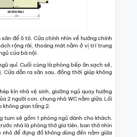
g
 sân để ô tô. Cửa chính nhìn về hướng chính
ách rộng rãi, thoáng mát nằm ở vị trí trung
gủ của bà nội.
ngũ quỉ. Cuối cùng là phòng bếp ăn sạch sẽ,
. Cửa dẫn ra sân sau, đồng thời giúp không
ép kín nhà vệ sinh, giường ngủ quay hướng
của 2 người con, chung nhà WC nằm giữa. Lối
o không gian tầng 2.
ng tum sẽ gồm 1 phòng ngủ dành cho khách.
ước nhà là phòng thờ gia tiên, ban thờ nhìn
ho nhỏ để đựng đồ không dùng đến nằm giữa