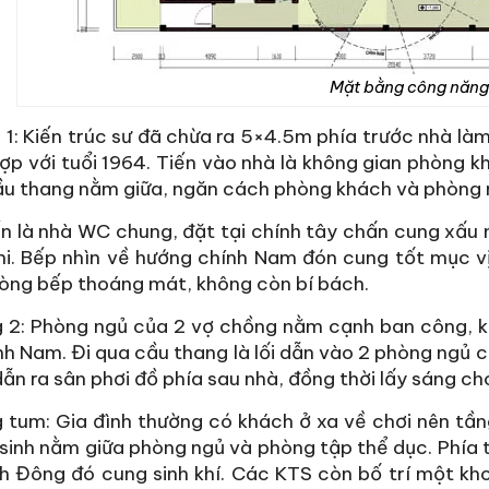
Mặt bằng công năn
1: Kiến trúc sư đã chừa ra 5×4.5m phía trước nhà làm
ợp với tuổi 1964. Tiến vào nhà là không gian phòng kh
u thang nằm giữa, ngăn cách phòng khách và phòng n
n là nhà WC chung, đặt tại chính tây chấn cung xấu 
hi. Bếp nhìn về hướng chính Nam đón cung tốt mục vị
òng bếp thoáng mát, không còn bí bách.
2: Phòng ngủ của 2 vợ chồng nằm cạnh ban công, kh
nh Nam. Đi qua cầu thang là lối dẫn vào 2 phòng ngủ 
dẫn ra sân phơi đồ phía sau nhà, đồng thời lấy sáng ch
tum: Gia đình thường có khách ở xa về chơi nên tầ
sinh nằm giữa phòng ngủ và phòng tập thể dục. Phía tr
h Đông đó cung sinh khí. Các KTS còn bố trí một k