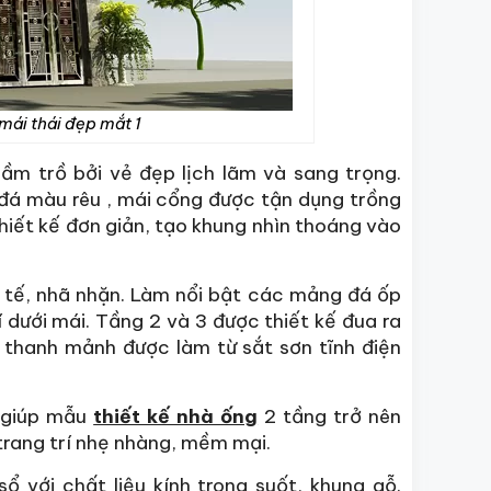
mái thái đẹp mắt 1
ầm trồ bởi vẻ đẹp lịch lãm và sang trọng.
 đá màu rêu , mái cổng được tận dụng trồng
hiết kế đơn giản, tạo khung nhìn thoáng vào
 tế, nhã nhặn. Làm nổi bật các mảng đá ốp
 dưới mái. Tầng 2 và 3 được thiết kế đua ra
 thanh mảnh được làm từ sắt sơn tĩnh điện
3 giúp mẫu
thiết kế nhà ống
2 tầng trở nên
trang trí nhẹ nhàng, mềm mại.
 với chất liệu kính trong suốt, khung gỗ.