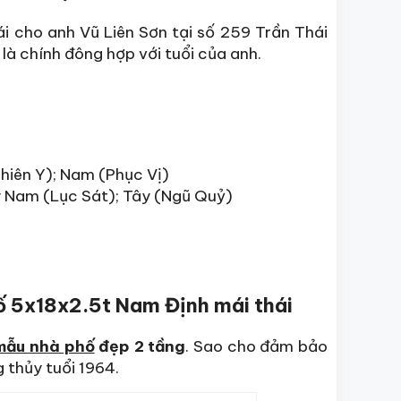
 cho anh Vũ Liên Sơn tại số 259 Trần Thái
à chính đông hợp với tuổi của anh.
hiên Y); Nam (Phục Vị)
y Nam (Lục Sát); Tây (Ngũ Quỷ)
hố 5x18x2.5t Nam Định mái thái
mẫu
nhà phố
đẹp 2 tầng
. Sao cho đảm bảo
 thủy tuổi 1964.