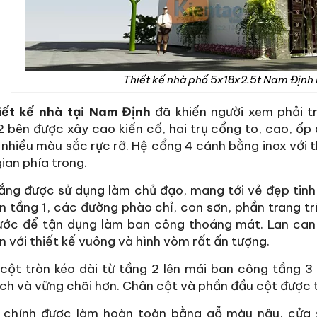
Thiết kế nhà phố 5x18x2.5t Nam Định 
iết kế nhà tại Nam Định
đã khiến người xem phải tr
 bên được xây cao kiến cố, hai trụ cổng to, cao, ốp
 nhiều màu sắc rực rỡ. Hệ cổng 4 cánh bằng inox với t
ian phía trong.
ng được sử dụng làm chủ đạo, mang tới vẻ đẹp tinh
n tầng 1, các đường phào chỉ, con sơn, phần trang trí
rước để tận dụng làm ban công thoáng mát. Lan can
 với thiết kế vuông và hình vòm rất ấn tượng.
 cột tròn kéo dài từ tầng 2 lên mái ban công tầng 
ịch và vững chãi hơn. Chân cột và phần đầu cột được 
 chính được làm hoàn toàn bằng gỗ màu nâu, cửa sổ