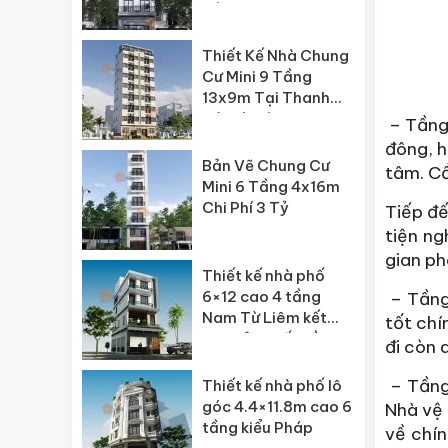
Nội
Thiết Kế Nhà Chung
Cư Mini 9 Tầng
13x9m Tại Thanh
Trì, Hà Nội
– Tầng 
đông, h
Bản Vẽ Chung Cư
tâm. Cầ
Mini 6 Tầng 4x16m
Chi Phí 3 Tỷ
Tiếp đế
tiện ng
gian ph
Thiết kế nhà phố
6×12 cao 4 tầng
– Tầng 
Nam Từ Liêm kết
tốt chí
hợp sản xuất tầng 1
đi còn 
– Tầng 
Thiết kế nhà phố lô
góc 4.4×11.8m cao 6
Nhà vệ 
tầng kiểu Pháp
về chín