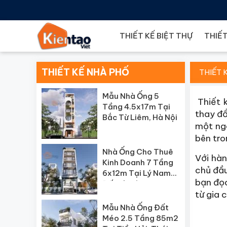
THIẾT KẾ BIỆT THỰ
THIẾT
THIẾT KẾ NHÀ PHỐ
THIẾT 
Mẫu Nhà Ống 5
Thiết k
Tầng 4.5x17m Tại
thay đổ
Bắc Từ Liêm, Hà Nội
một ngô
bên tro
Nhà Ống Cho Thuê
Với hàn
Kinh Doanh 7 Tầng
chủ đầu
6x12m Tại Lý Nam
bạn đọ
Đế, Hà Nội
từ gia 
Mẫu Nhà Ống Đất
Méo 2.5 Tầng 85m2