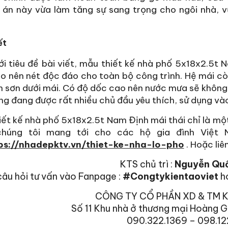
 án này vừa làm tăng sự sang trọng cho ngôi nhà, 
ết
i tiêu đề bài viết, mẫu thiết kế nhà phố 5x18x2.5t 
o nên nét độc đáo cho toàn bộ công trình. Hệ mái cò
 sơn dưới mái. Có độ dốc cao nên nước mưa sẽ không 
ng đang được rất nhiều chủ đầu yêu thích, sử dụng vào
ết kế nhà phố 5x18x2.5t Nam Định mái thái chỉ là mộ
húng tôi mang tới cho các hộ gia đình Việt
ps://nhadepktv.vn/thiet-ke-nha-lo-pho
. Hoặc liê
KTS chủ trì :
Nguyễn Qu
câu hỏi tư vấn vào Fanpage :
#Congtykientaoviet
h
CÔNG TY CỔ PHẦN XD & TM K
Số 11 Khu nhà ở thương mại Hoàng G
090.322.1369 – 098.12