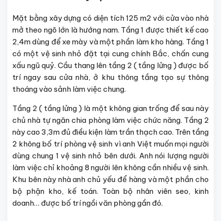
Mặt bằng xây dựng có diện tích 125 m2 với cửa vào nhà
mở theo ngõ lớn là hướng nam. Tầng 1 được thiết kế cao
2,4m dùng để xe mày và một phần làm kho hàng. Tầng 1
có một vệ sinh nhỏ đặt tại cung chính Bắc, chấn cung
xấu ngũ quỷ. Cầu thang lên tầng 2 ( tầng lửng ) được bố
trí ngay sau cửa nhà, ở khu thông tầng tạo sự thông
thoáng vào sảnh làm việc chung.
Tầng 2 ( tầng lửng ) là một không gian trống để sau này
chủ nhà tự ngăn chia phòng làm việc chức năng. Tầng 2
này cao 3,3m đủ điều kiện làm trần thạch cao. Trên tầng
2 không bố trí phòng vệ sinh vì anh Việt muốn mọi người
dùng chung 1 vệ sinh nhỏ bên dưới. Anh nói lượng người
làm việc chỉ khoảng 8 người lên không cần nhiều vệ sinh.
Khu bên này nhà anh chủ yếu để hàng và một phần cho
bộ phận kho, kế toán. Toàn bộ nhân viên seo, kinh
doanh… được bố trí ngồi văn phòng gần đó.