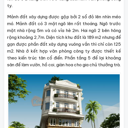
ty.
Mảnh đất xây dựng được gộp bởi 2 sổ đỏ lên nhìn méo
mó. Mảnh đất có 3 mặt ngõ lên rất thoáng. Ngõ trước
mặt nhà rộng 5m và có vỉa hè 2m. Hai ngõ 2 bên hông
rộng khoảng 2,7m. Diện tích khu đất là 189 m2 nhưng để
gạn được phần đất xây dựng vuông vắn thì chỉ còn 125
m2. Nhà ở kết hợp văn phòng công ty được thiết kế
theo kiến trúc tân cổ điển. Phần tầng 5 để lại khoảng
sân để làm vườn, hồ coi, giàn hoa cho gia chủ thưởng trà.