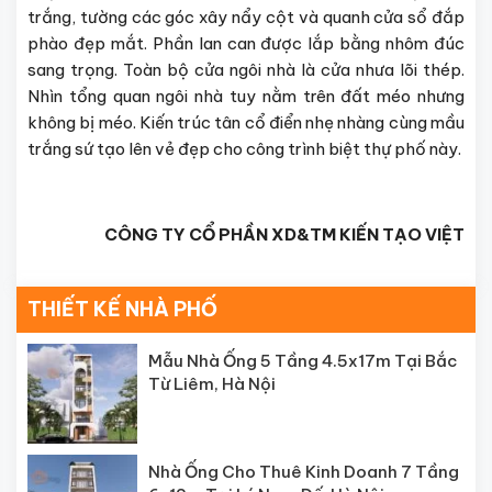
trắng, tường các góc xây nẩy cột và quanh cửa sổ đắp
phào đẹp mắt. Phần lan can được lắp bằng nhôm đúc
sang trọng. Toàn bộ cửa ngôi nhà là cửa nhưa lõi thép.
Nhìn tổng quan ngôi nhà tuy nằm trên đất méo nhưng
không bị méo. Kiến trúc tân cổ điển nhẹ nhàng cùng mầu
trắng sứ tạo lên vẻ đẹp cho công trình biệt thự phố này.
CÔNG TY CỔ PHẦN XD&TM KIẾN TẠO VIỆT
THIẾT KẾ NHÀ PHỐ
Mẫu Nhà Ống 5 Tầng 4.5x17m Tại Bắc
Từ Liêm, Hà Nội
Nhà Ống Cho Thuê Kinh Doanh 7 Tầng