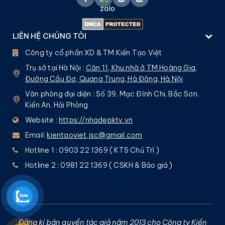
LIÊN HỆ CHÚNG TÔI
Công ty cổ phần XD & TM Kiến Tạo Việt
Trụ sở tại Hà Nội :
Căn 11, Khu nhà ở TM Hoàng Gia,
Đường Cầu Đơ, Quang Trung, Hà Đông, Hà Nội
Văn phòng đại diện : Số 39, Mạc Đĩnh Chi, Bắc Sơn,
Kiến An, Hải Phòng
Website :
https://nhadepktv.vn
Email:
kientaoviet.jsc@gmail.com
Hotline 1 : 0903 22 1369 ( KTS Chủ Trì )
Hotline 2 : 0981 22 1369 ( CSKH & Báo giá )
Đăng kí bản quyền tác giả năm 2013 cho Công ty Kiến