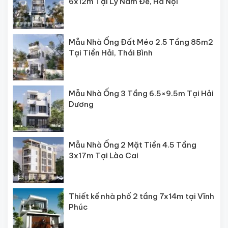
6x12m Tại Lý Nam Đế, Hà Nội
Mẫu Nhà Ống Đất Méo 2.5 Tầng 85m2
Tại Tiền Hải, Thái Bình
Mẫu Nhà Ống 3 Tầng 6.5×9.5m Tại Hải
Dương
Mẫu Nhà Ống 2 Mặt Tiền 4.5 Tầng
3x17m Tại Lào Cai
Thiết kế nhà phố 2 tầng 7x14m tại Vĩnh
Phúc