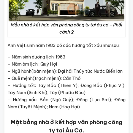
Mẫu nhà ở kết hợp văn phòng công ty tại âu cơ – Phối
cảnh 2
Anh Việt sinh năm 1983 có các hướng tốt xấu như sau:
– Năm sinh dương lịch: 1983
– Năm âm lịch : Quý Hợi
– Ngũ hành(bản mệnh): Đại hải Thủy tức Nước Biển lớn
– Quẻ mệnh(trạch mệnh): Cấn Thổ
– Hướng tốt: Tây Bắc (Thiên Y); Đông Bắc (Phục Vị);
Tây Nam (Sinh Khí); Tây (Phước Đức)
– Hướng xấu: Bắc (Ngũ Quỷ); Đông (Lục Sát); Đông
Nam (Tuyệt Mệnh); Nam (Hoạ Hại)
Mặt bằng nhà ở kết hợp văn phòng công
ty tại Âu Cơ.