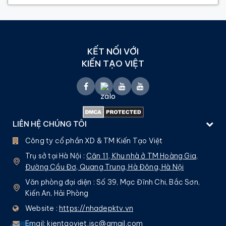
KẾT NỐI VỚI
KIẾN TẠO VIỆT
LIÊN HỆ CHÚNG TÔI
Công ty cổ phần XD & TM Kiến Tạo Việt
Trụ sở tại Hà Nội :
Căn 11, Khu nhà ở TM Hoàng Gia,
Đường Cầu Đơ, Quang Trung, Hà Đông, Hà Nội
Văn phòng đại diện : Số 39, Mạc Đĩnh Chi, Bắc Sơn,
Kiến An, Hải Phòng
Website :
https://nhadepktv.vn
Email:
kientaoviet.jsc@gmail.com