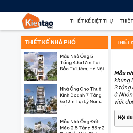
THIẾT KẾ BIỆT THỰ
THIẾT
THIẾT KẾ NHÀ PHỐ
THIẾT 
Mẫu Nhà Ống 5
Tầng 4.5x17m Tại
Bắc Từ Liêm, Hà Nội
Mẫu nh
khủng l
3 tầng
Nhà Ống Cho Thuê
ở Nhổn
Kinh Doanh 7 Tầng
viết dư
6x12m Tại Lý Nam
Đế, Hà Nội
Nội du
Mẫu Nhà Ống Đất
Méo 2.5 Tầng 85m2