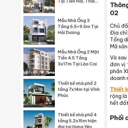
Tại Tiền Hải, Thái
Thông
Bình
02
Mẫu Nhà Ống 3
Chủ đầ
Tầng 6.5×9.5m Tại
Địa chỉ
Hải Dương
Tổng di
Mã sản
Mẫu Nhà Ống 2 Mặt
Và sau 
Tiền 4.5 Tầng
3x17m Tại Lào Cai
đơn vị
phần X
doanh n
Thiết kế nhà phố 2
Thiết 
tầng 7x14m tại Vĩnh
Phúc
rộng là
hết đất
Thiết kế nhà phố 4
Phối 
tầng 5.2x15m hiện
đại tại Hưng Yên