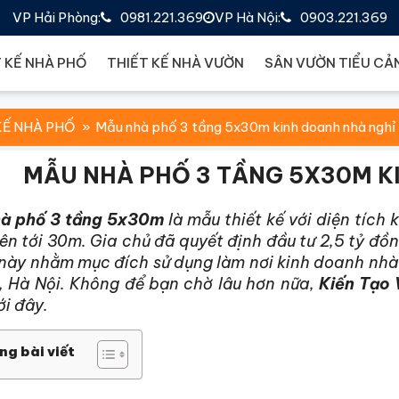
VP Hải Phòng:
0981.221.369
VP Hà Nội:
0903.221.369
 KẾ NHÀ PHỐ
THIẾT KẾ NHÀ VƯỜN
SÂN VƯỜN TIỂU CẢ
KẾ NHÀ PHỐ
Mẫu nhà phố 3 tầng 5x30m kinh doanh nhà nghỉ
MẪU NHÀ PHỐ 3 TẦNG 5X30M K
à phố 3 tầng 5x30m
là mẫu thiết kế với diện tích 
ên tới 30m. Gia chủ đã quyết định đầu tư 2,5 tỷ đồ
 này nhằm mục đích sử dụng làm nơi kinh doanh nhà
, Hà Nội. Không để bạn chờ lâu hơn nữa,
Kiến Tạo 
ới đây.
ng bài viết