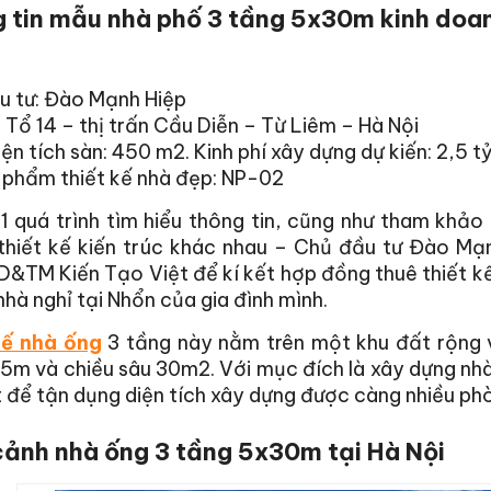
 tin mẫu nhà phố 3 tầng 5x30m kinh doanh
u tư: Đào Mạnh Hiệp
: Tổ 14 – thị trấn Cầu Diễn – Từ Liêm – Hà Nội
ện tích sàn: 450 m2. Kinh phí xây dựng dự kiến: 2,5 t
 phẩm thiết kế nhà đẹp: NP-02
1 quá trình tìm hiểu thông tin, cũng như tham khảo
 thiết kế kiến trúc khác nhau – Chủ đầu tư Đào Mạ
D&TM Kiến Tạo Việt để kí kết hợp đồng thuê thiết 
hà nghỉ tại Nhổn của gia đình mình.
kế nhà ống
3 tầng này nằm trên một khu đất rộng v
 5m và chiều sâu 30m2. Với mục đích là xây dựng nh
 để tận dụng diện tích xây dựng được càng nhiều ph
cảnh nhà ống 3 tầng 5x30m tại Hà Nội