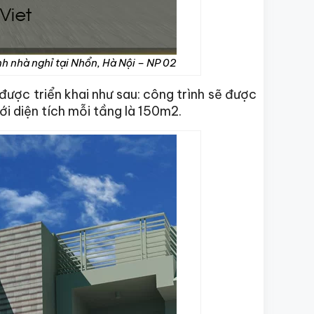
 nhà nghỉ tại Nhổn, Hà Nội – NP 02
được triển khai như sau: công trình sẽ được
với diện tích mỗi tầng là 150m2.