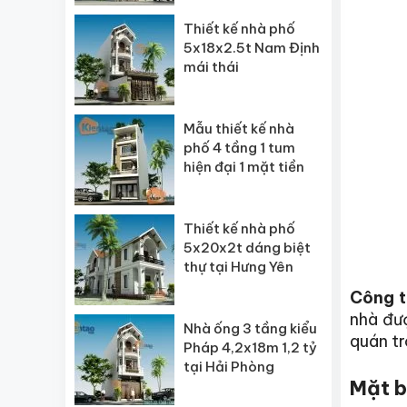
Thiết kế nhà phố
5x18x2.5t Nam Định
mái thái
Mẫu thiết kế nhà
phố 4 tầng 1 tum
hiện đại 1 mặt tiền
Thiết kế nhà phố
5x20x2t dáng biệt
thự tại Hưng Yên
Công t
nhà đượ
Nhà ống 3 tầng kiểu
quán tr
Pháp 4,2x18m 1,2 tỷ
tại Hải Phòng
Mặt b