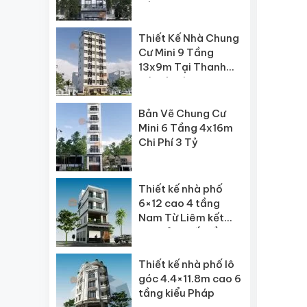
Nội
Thiết Kế Nhà Chung
Cư Mini 9 Tầng
13x9m Tại Thanh
Trì, Hà Nội
Bản Vẽ Chung Cư
Mini 6 Tầng 4x16m
Chi Phí 3 Tỷ
Thiết kế nhà phố
6×12 cao 4 tầng
Nam Từ Liêm kết
hợp sản xuất tầng 1
Thiết kế nhà phố lô
góc 4.4×11.8m cao 6
tầng kiểu Pháp