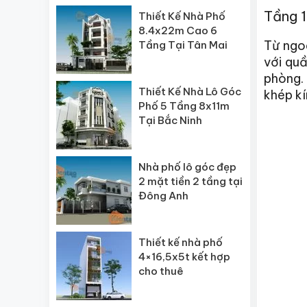
Tầng 1
Thiết Kế Nhà Phố
8.4x22m Cao 6
Từ ngo
Tầng Tại Tân Mai
với quầ
phòng. 
Thiết Kế Nhà Lô Góc
khép kí
Phố 5 Tầng 8x11m
Tại Bắc Ninh
Nhà phố lô góc đẹp
2 mặt tiền 2 tầng tại
Đông Anh
Thiết kế nhà phố
4×16,5x5t kết hợp
cho thuê