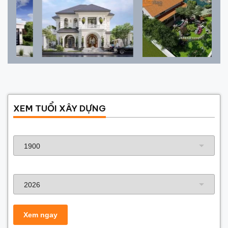
XEM TUỔI XÂY DỰNG
Năm sinh gia chủ
Năm xây dựng