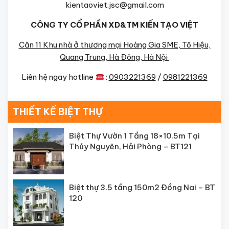
kientaoviet.jsc@gmail.com
CÔNG TY CỔ PHẦN XD&TM KIẾN TẠO VIỆT
Căn 11 Khu nhà ở thương mại Hoàng Gia SME, Tô Hiệu,
Quang Trung, Hà Đông, Hà Nội
Liên hệ ngay hotline
:
0903221369
/
0981221369
THIẾT KẾ BIỆT THỰ
Biệt Thự Vườn 1 Tầng 18×10.5m Tại
Thủy Nguyên, Hải Phòng – BT121
Biệt thự 3.5 tầng 150m2 Đồng Nai – BT
120