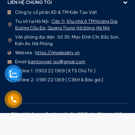
LIÊN HỆ CHÚNG TÔI
Công ty cổ phần XD & TM Kiến Tạo Việt
Trụ sở tại Hà Nội :
Căn 11, Khu nhà ở TM Hoàng Gia,
Đường Cầu Đơ, Quang Trung, Hà Đông, Hà Nội
Văn phòng đại diện : Số 39, Mạc Đĩnh Chi, Bắc Sơn,
Kiến An, Hải Phòng
Website :
https://nhadepktv.vn
Email:
kientaoviet.jsc@gmail.com
Hotline 1 : 0903 22 1369 ( KTS Chủ Trì )
Hotline 2 : 0981 22 1369 ( CSKH & Báo giá )
Đăng kí bản quyền tác giả năm 2013 cho Công ty Kiến
Tạo Việt bởi
Nguyễn Quốc Tuấn
– Nghiêm cấm mọi
hình thức sao chép !