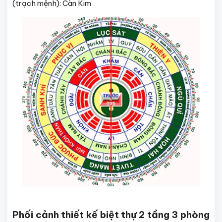
(trạch mệnh): Càn Kim
Phối cảnh thiết kế biệt thự 2 tầng 3 phòng