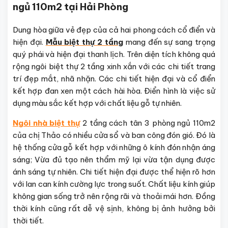
ngủ 110m2 tại Hải Phòng
Dung hòa giữa vẻ đẹp của cả hai phong cách cổ điển và
hiện đại.
Mẫu biệt thự 2 tầng
mang đến sự sang trọng
quý phái và hiện đại thanh lịch. Trên diện tích không quá
rộng ngôi biệt thự 2 tầng xinh xắn với các chi tiết trang
trí đẹp mắt, nhã nhặn. Các chi tiết hiện đại và cổ điển
kết hợp đan xen một cách hài hòa. Điển hình là việc sử
dụng màu sắc kết hợp với chất liệu gỗ tự nhiên.
Ngôi nhà biệt thự
2 tầng cách tân 3 phòng ngủ 110m2
của chị Thảo có nhiều cửa sổ và ban công đón gió. Đó là
hệ thống cửa gỗ kết hợp với những ô kính đón nhận áng
sáng; Vừa đủ tạo nên thẩm mỹ lại vừa tận dụng được
ánh sáng tự nhiên. Chi tiết hiện đại được thể hiện rõ hơn
với lan can kính cường lực trong suốt. Chất liệu kính giúp
không gian sống trở nên rộng rãi và thoải mái hơn. Đồng
thời kính cũng rất dễ vệ sịnh, không bị ảnh hưởng bởi
thời tiết.