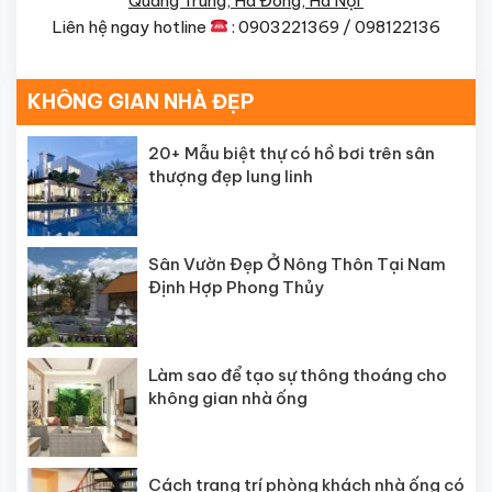
Quang Trung, Hà Đông, Hà Nội
Liên hệ ngay hotline
: 0903221369 / 098122136
KHÔNG GIAN NHÀ ĐẸP
20+ Mẫu biệt thự có hồ bơi trên sân
thượng đẹp lung linh
Sân Vườn Đẹp Ở Nông Thôn Tại Nam
Định Hợp Phong Thủy
Làm sao để tạo sự thông thoáng cho
không gian nhà ống
Cách trang trí phòng khách nhà ống có