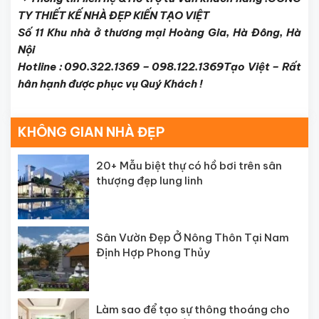
TY THIẾT KẾ NHÀ ĐẸP KIẾN TẠO VIỆT
Số 11 Khu nhà ở thương mại Hoàng Gia, Hà Đông, Hà
Nội
Hotline : 090.322.1369 – 098.122.1369
Tạo Việt – Rất
hân hạnh được phục vụ Quý Khách !
KHÔNG GIAN NHÀ ĐẸP
20+ Mẫu biệt thự có hồ bơi trên sân
thượng đẹp lung linh
Sân Vườn Đẹp Ở Nông Thôn Tại Nam
Định Hợp Phong Thủy
Làm sao để tạo sự thông thoáng cho