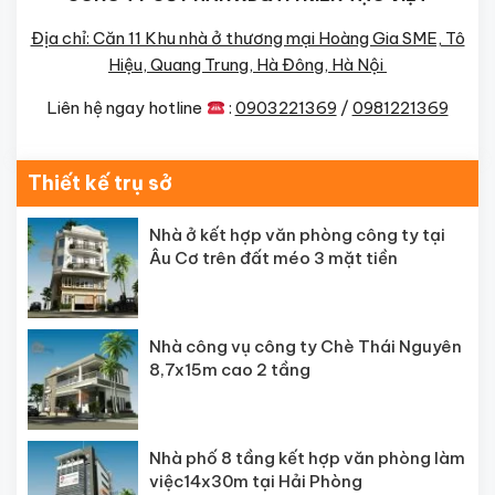
Địa chỉ: Căn 11 Khu nhà ở thương mại Hoàng Gia SME, Tô
Hiệu, Quang Trung, Hà Đông, Hà Nội
Liên hệ ngay hotline
:
0903221369
/
0981221369
Thiết kế trụ sở
Nhà ở kết hợp văn phòng công ty tại
Âu Cơ trên đất méo 3 mặt tiền
Nhà công vụ công ty Chè Thái Nguyên
8,7x15m cao 2 tầng
Nhà phố 8 tầng kết hợp văn phòng làm
việc14x30m tại Hải Phòng