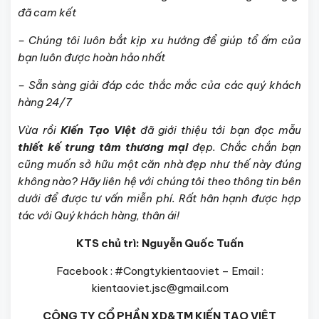
đã cam kết
– Chúng tôi luôn bắt kịp xu hướng để giúp tổ ấm của
bạn luôn được hoàn hảo nhất
– Sẵn sàng giải đáp các thắc mắc của các quý khách
hàng 24/7
Vừa rồi
Kiến Tạo Việt
đã giới thiệu tới bạn đọc mẫu
thiết kế trung tâm thương mại
đẹp. Chắc chắn bạn
cũng muốn sở hữu một căn nhà đẹp như thế này đúng
không nào? Hãy liên hệ với chúng tôi theo thông tin bên
dưới để được tư vấn miễn phí. Rất hân hạnh được hợp
tác với Quý khách hàng, thân ái!
KTS chủ trì: Nguyễn Quốc Tuấn
Facebook : #Congtykientaoviet – Email :
kientaoviet.jsc@gmail.com
CÔNG TY CỔ PHẦN XD&TM KIẾN TẠO VIỆT