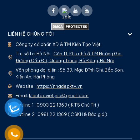
LIÊN HỆ CHÚNG TÔI
Công ty cổ phần XD & TM Kiến Tạo Việt
Trụ sở tại Hà Nội :
Căn 11, Khu nhà ở TM Hoàng Gia,
Đường Cầu Đơ, Quang Trung, Hà Đông, Hà Nội
Văn phòng đại diện : Số 39, Mạc Đĩnh Chi, Bắc Sơn,
Kiến An, Hải Phòng
Website :
https://nhadepktv.vn
Email:
kientaoviet.jsc@gmail.com
Hotline 1 : 0903 22 1369 ( KTS Chủ Trì )
Hotline 2 : 0981 22 1369 ( CSKH & Báo giá )