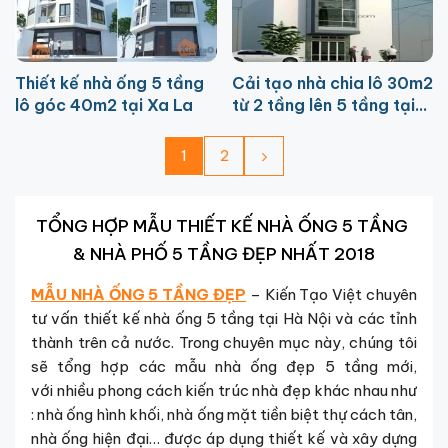
Thiết kế nhà ống 5 tầng
Cải tạo nhà chia lô 30m2
lô góc 40m2 tại Xa La
từ 2 tầng lên 5 tầng tại
Thụy Khuê
1
2
TỔNG HỢP MẪU THIẾT KẾ NHÀ ỐNG 5 TẦNG
& NHÀ PHỐ 5 TẦNG ĐẸP NHẤT 2018
MẪU NHÀ ỐNG 5 TẦNG ĐẸP
– Kiến Tạo Việt chuyên
tư vấn thiết kế nhà ống 5 tầng tại Hà Nội và các tỉnh
thành trên cả nước. Trong chuyên mục này, chúng tôi
sẽ tổng hợp các mẫu nhà ống đẹp 5 tầng mới,
với nhiều phong cách kiến trúc nhà đẹp khác nhau như
: nhà ống hình khối, nhà ống mặt tiền biệt thự cách tân,
nhà ống hiện đại… được áp dụng thiết kế và xây dựng