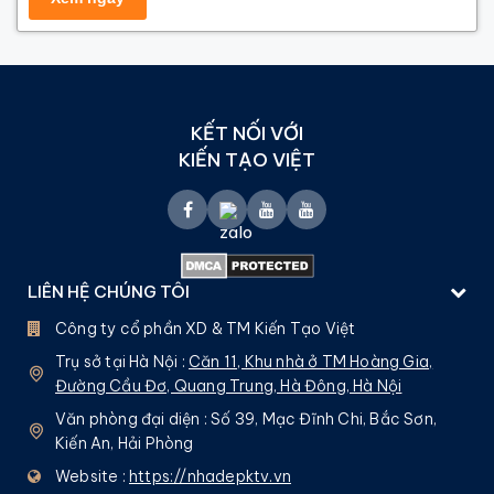
KẾT NỐI VỚI
KIẾN TẠO VIỆT
LIÊN HỆ CHÚNG TÔI
Công ty cổ phần XD & TM Kiến Tạo Việt
Trụ sở tại Hà Nội :
Căn 11, Khu nhà ở TM Hoàng Gia,
Đường Cầu Đơ, Quang Trung, Hà Đông, Hà Nội
Văn phòng đại diện : Số 39, Mạc Đĩnh Chi, Bắc Sơn,
Kiến An, Hải Phòng
Website :
https://nhadepktv.vn