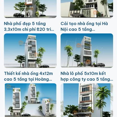
Nhà phố đẹp 5 tầng
Cải tạo nhà ống tại Hà
3,3x10m chi phí 820 triệu
Nội cao 5 tầng
tại Từ Liêm
5,8×12,8m
Thiết kế nhà ống 4x12m
Nhà lô phố 5x10m kết
cao 5 tầng tại Hoàng
hợp công ty cao 5 tầng 1
Mai
lửng