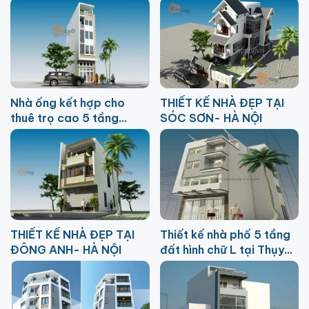
tại Quỳnh Lôi HN
Nhà ống kết hợp cho
THIẾT KẾ NHÀ ĐẸP TẠI
thuê trọ cao 5 tầng
SÓC SƠN- HÀ NỘI
3,4x15m chi phí 1,2 tỷ
THIẾT KẾ NHÀ ĐẸP TẠI
Thiết kế nhà phố 5 tầng
ĐÔNG ANH- HÀ NỘI
đất hình chữ L tại Thụy
Khuê HN – NP 12