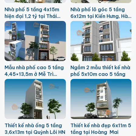
Nhà phố 5 tầng 4x15m
Nhà phố lô góc 5 tầng
hiện đại 1,2 tỷ tại Thái
6x12m tại Kiến Hưng, Hà
Bình
Đông
Mẫu nhà phố cao 5 tầng
Ngắm 2 mẫu thiết kế nhà
4,45×13,5m ở Mễ Trì
phố 5x10m cao 5 tầng
Thượng
Thiết kế nhà ống 5 tầng
Thiết kế nhà đẹp 6x11m 5
3,6x13m tại Quỳnh Lôi HN
tầng tại Hoàng Mai