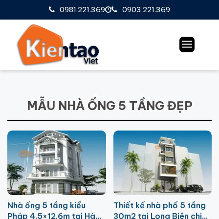
0981.221.369
0903.221.369
MẪU NHÀ ỐNG 5 TẦNG ĐẸP
Nhà ống 5 tầng kiểu
Thiết kế nhà phố 5 tầng
Pháp 4.5×12.6m tại Hà
30m2 tại Long Biên chi