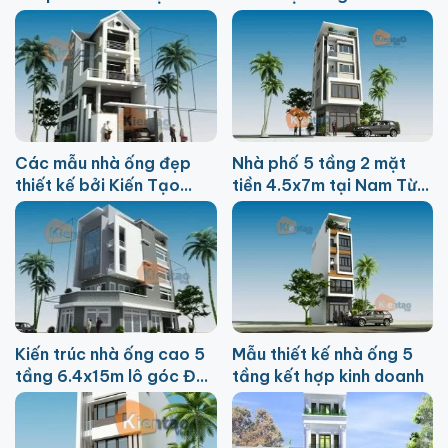
Nội chi phí 1.7 tỷ
phí 700 triệu
Các mẫu nhà ống đẹp
Nhà phố 5 tầng 2 mặt
thiết kế bởi Kiến Tạo
tiền 4.5x7m tại Nam Từ
Việt
Liêm chi phí 650 triệu
Kiến trúc nhà ống cao 5
Mẫu thiết kế nhà ống 5
tầng 6.4x15m lô góc Đại
tầng kết hợp kinh doanh
Thanh