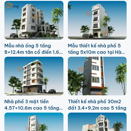
Mẫu nhà ống 5 tầng
Mẫu thiết kế nhà phố 5
8×12,4m tân cổ điển 1,6
tầng 5x10m cao tại Hà
tỷ tại Mễ Trì Hạ
Đông
Nhà phố 3 mặt tiền
Thiết kế nhà phố 30m2
4,57×10,6m cao 5 tầng
đất 3,4×9,2m cao 5 tầng
tại Ba Đình