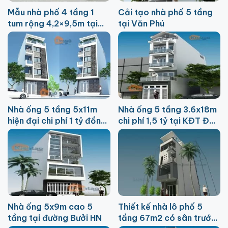
Mẫu nhà phố 4 tầng 1
Cải tạo nhà phố 5 tầng
tum rộng 4,2×9,5m tại
tại Văn Phú
Long Biên
Nhà ống 5 tầng 5x11m
Nhà ống 5 tầng 3.6x18m
hiện đại chi phí 1 tỷ đồng
chi phí 1,5 tỷ tại KĐT Đại
tại Từ Liêm
Thanh
Nhà ống 5x9m cao 5
Thiết kế nhà lô phố 5
tầng tại đường Bưởi HN
tầng 67m2 có sân trước