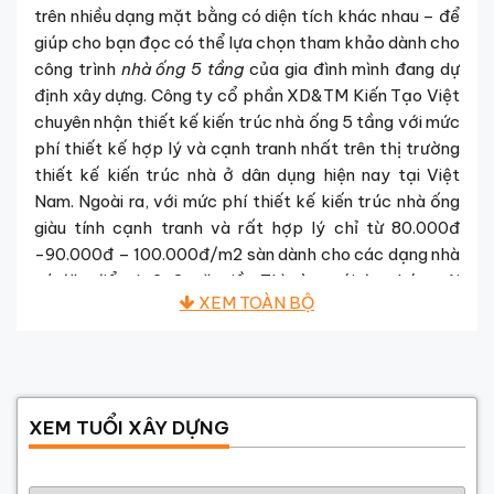
trên nhiều dạng mặt bằng có diện tích khác nhau – để
giúp cho bạn đọc có thể lựa chọn tham khảo dành cho
công trình
nhà ống 5 tầng
của gia đình mình đang dự
định xây dựng. Công ty cổ phần XD&TM Kiến Tạo Việt
chuyên nhận thiết kế kiến trúc nhà ống 5 tầng với mức
phí thiết kế hợp lý và cạnh tranh nhất trên thị trường
thiết kế kiến trúc nhà ở dân dụng hiện nay tại Việt
Nam. Ngoài ra, với mức
phí thiết kế kiến trúc nhà ống
giàu tính cạnh tranh và rất hợp lý chỉ từ 80.000đ
-90.000đ – 100.000đ/m2 sàn dành cho các dạng nhà
có đặc điểm 1-2-3 mặt tiền
. Thì cùng với đo, chúng tôi
còn có những chương trình ưu đãi hỗ trợ khách hàng
tốt nhất tại Việt Nam hiện nay – với các mức
giảm giá
thiết kế phí
dành cho tất cả các hợp đồng thiết kế
kiến trúc nhà ống &
NHÀ PHỐ ĐẸP 5 TẦNG
có
tổng
diện tích sàn từ 300-400-500m2 sẽ được ưu đãi
XEM TUỔI XÂY DỰNG
giảm giá tương ứng từ 5-10-15% chi phí
thiết kế của
công trình. Nội dung hồ sơ thiết kế thi công đầy đủ
Năm sinh gia chủ
được chuyển giao cho khách hàng sẽ gồm có 3 phần :