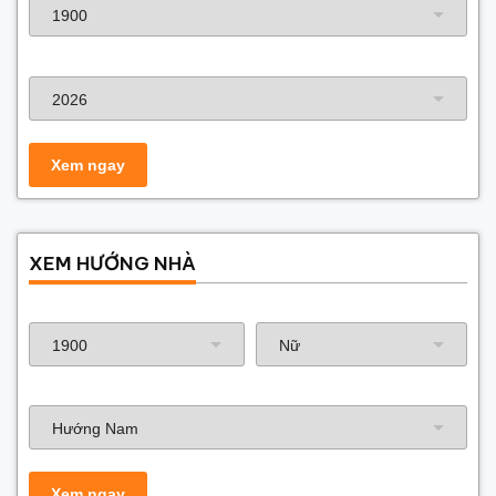
Kiến Trúc – Kết Cấu – Điện Nước. Kiến Tạo Việt – Rất
hân hạnh được phục vụ Quý khách !
Năm xây dựng
CHUYÊN MỤC MẪU THIẾT KẾ NHÀ PHỐ5 TẦNG ĐẸP &
NHÀ ỐNG ĐẸP 5 TẦNG TỔNG HỢP
CÔNG TY CỔ PHẦN XD&TM KIẾN TẠO VIỆT
Số 19 Lý Thường Kiệt, Phú La, Hà Đông, Hn
0903.22.1369 – 0981.22.1369
0247.302.1369
XEM HƯỚNG NHÀ
Năm sinh gia chủ
Hướng nhà