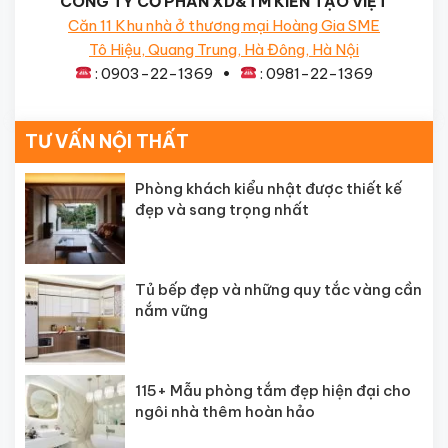
CÔNG TY CỔ PHẦN XD&TM KIẾN TẠO VIỆT
Căn 11 Khu nhà ở thương mại Hoàng Gia SME
Tô Hiệu, Quang Trung, Hà Đông, Hà Nội
: 0903-22-1369 •
: 0981-22-1369
TƯ VẤN NỘI THẤT
Phòng khách kiểu nhật được thiết kế
đẹp và sang trọng nhất
Tủ bếp đẹp và những quy tắc vàng cần
nắm vững
115+ Mẫu phòng tắm đẹp hiện đại cho
ngôi nhà thêm hoàn hảo