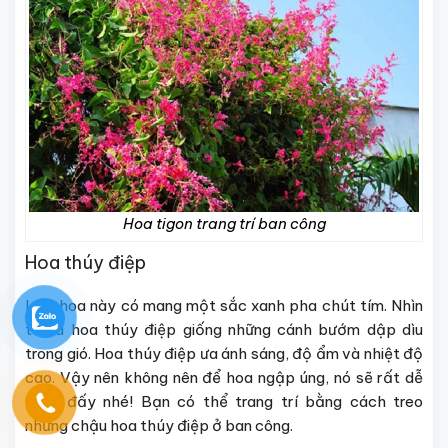
Hoa tigon trang trí ban công
Hoa thúy điệp
Loài hoa này có mang một sắc xanh pha chút tím. Nhìn
từ xa hoa thúy điệp giống những cánh bướm dập dìu
trong gió. Hoa thúy điệp ưa ánh sáng, độ ẩm và nhiệt độ
cao. Vậy nên không nên để hoa ngập úng, nó sẽ rất dễ
chết đấy nhé! Bạn có thể trang trí bằng cách treo
những chậu hoa thúy điệp ở ban công.