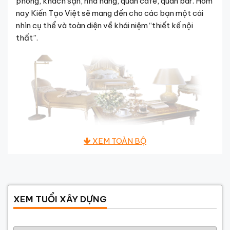
phòng, khách sạn, nhà hàng, quán cafe, quán bar. Hôm
nay Kiến Tạo Việt sẽ mang đến cho các bạn một cái
nhìn cụ thể và toàn diện về khái niệm “thiết kế nội
thất”.
Thiết kế nội thất
có thể áp dụng và o rất nhiều loại
hình kiến trúc khác nhau như : Thiết kế nhà biệt thự,
thiết kế nhà ống, thiết kế nhà vườn, căn hộ chung cư,
văn phòng… Chính vì vậy, nhiệm vụ của tư vấn nội thất
không chỉ nằm ở việc phân khu chức năng các phòng,
XEM TUỔI XÂY DỰNG
bố trí các phương tiện sinh hoạt – mà trên hết nội thất
là sự phối hợp hài hòa màu sắc, ánh sáng, thẩm mỹ
Năm sinh gia chủ
kiến trúc, các vật trang trí để tạo một môi trường