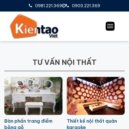
0981.221.369
0903.221.369
TƯ VẤN NỘI THẤT
Bàn phấn trang điểm
Thiết kế nội thất quán
bằng gỗ
karaoke