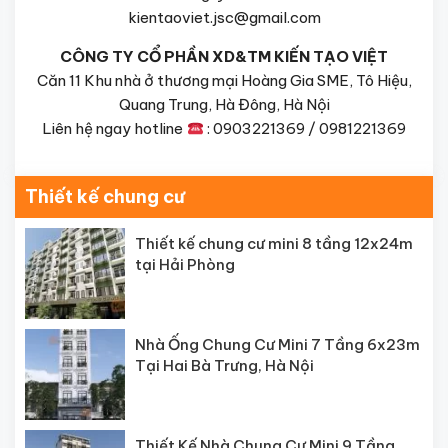
kientaoviet.jsc@gmail.com
CÔNG TY CỔ PHẦN XD&TM KIẾN TẠO VIỆT
Căn 11 Khu nhà ở thương mại Hoàng Gia SME, Tô Hiệu,
Quang Trung, Hà Đông, Hà Nội
Liên hệ ngay hotline
: 0903221369 / 0981221369
Thiết kế chung cư
Thiết kế chung cư mini 8 tầng 12x24m
tại Hải Phòng
Nhà Ống Chung Cư Mini 7 Tầng 6x23m
Tại Hai Bà Trưng, Hà Nội
Thiết Kế Nhà Chung Cư Mini 9 Tầng