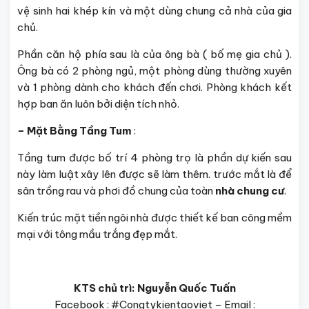
vệ sinh hai khép kín và một dùng chung cả nhà của gia
chủ.
Phần căn hộ phía sau là của ông bà ( bố mẹ gia chủ ).
Ông bà có 2 phòng ngủ, một phòng dùng thường xuyên
và 1 phòng dành cho khách đến chơi. Phòng khách kết
hợp ban ăn luôn bởi diện tích nhỏ.
– Mặt Bằng Tầng Tum
:
Tầng tum được bố trí 4 phòng trọ là phần dự kiến sau
này làm luật xây lên được sẽ làm thêm. trước mắt là để
sân trồng rau và phơi đồ chung của toàn
nhà chung cư
.
Kiến trúc mặt tiền ngôi nhà được thiết kế ban công mềm
mại với tông mầu trắng đẹp mắt.
KTS chủ trì: Nguyễn Quốc Tuấn
Facebook : #Congtykientaoviet – Email :