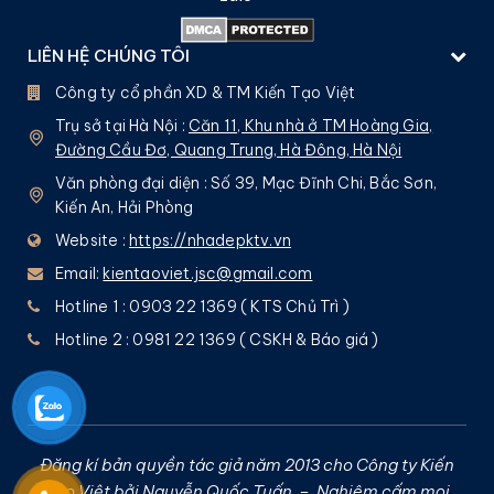
LIÊN HỆ CHÚNG TÔI
Công ty cổ phần XD & TM Kiến Tạo Việt
Trụ sở tại Hà Nội :
Căn 11, Khu nhà ở TM Hoàng Gia,
Đường Cầu Đơ, Quang Trung, Hà Đông, Hà Nội
Văn phòng đại diện : Số 39, Mạc Đĩnh Chi, Bắc Sơn,
Kiến An, Hải Phòng
Website :
https://nhadepktv.vn
Email:
kientaoviet.jsc@gmail.com
Hotline 1 : 0903 22 1369 ( KTS Chủ Trì )
Hotline 2 : 0981 22 1369 ( CSKH & Báo giá )
Đăng kí bản quyền tác giả năm 2013 cho Công ty Kiến
Tạo Việt bởi
Nguyễn Quốc Tuấn
– Nghiêm cấm mọi