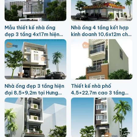
Mẫu thiết kế nhà ống
Nhà ống 4 tầng kết hợp
đẹp 3 tầng 4x17m hiện
kinh doanh 10,6x12m chi
đại
phí 2,2 tỷ
Nhà ống đẹp 3 tầng hiện
Thiết kế nhà phố
đại 8,5×9,2m tại Hưng
4,5×22,7m cao 3 tầng
Yên
chi phí 1,3 tỷ đồng