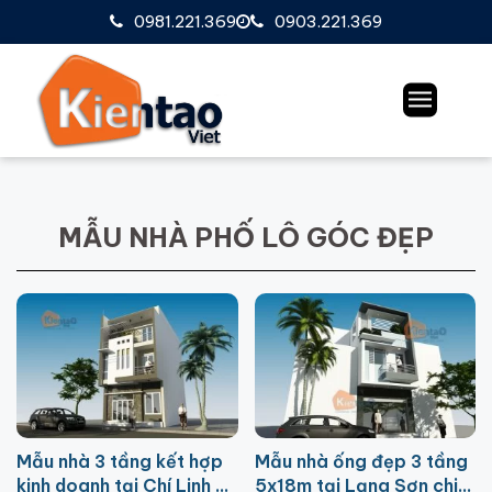
0981.221.369
0903.221.369
MẪU NHÀ PHỐ LÔ GÓC ĐẸP
Mẫu nhà 3 tầng kết hợp
Mẫu nhà ống đẹp 3 tầng
kinh doanh tại Chí Linh –
5x18m tại Lạng Sơn chi