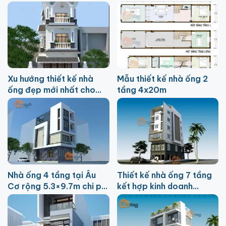
Lâm HN
4,5x16m
Xu hướng thiết kế nhà
Mẫu thiết kế nhà ống 2
ống đẹp mới nhất cho
tầng 4x20m
năm 2026
Nhà ống 4 tầng tại Âu
Thiết kế nhà ống 7 tầng
Cơ rộng 5.3×9.7m chi phí
kết hợp kinh doanh
900 triệu
6.7×15.3m tại Mỹ Đình