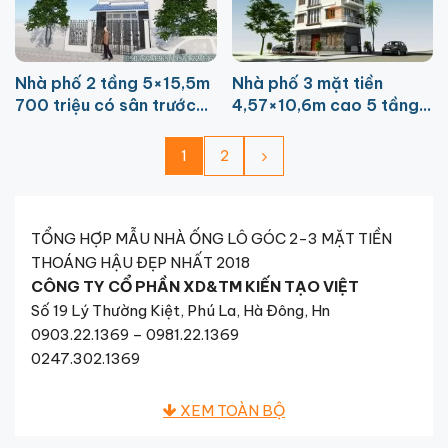
Nhà phố 2 tầng 5×15,5m
Nhà phố 3 mặt tiền
700 triệu có sân trước
4,57×10,6m cao 5 tầng
tại Điện Biên
tại Ba Đình
1
2
TỔNG HỢP MẪU NHÀ ỐNG LÔ GÓC 2-3 MẶT TIỀN
THOÁNG HẬU ĐẸP NHẤT 2018
CÔNG TY CỔ PHẦN XD&TM KIẾN TẠO VIỆT
Số 19 Lý Thường Kiệt, Phú La, Hà Đông, Hn
0903.22.1369 – 0981.22.1369
0247.302.1369