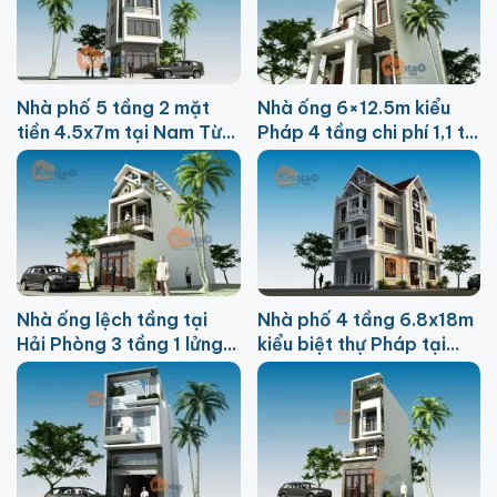
Nhà phố 5 tầng 2 mặt
Nhà ống 6×12.5m kiểu
tiền 4.5x7m tại Nam Từ
Pháp 4 tầng chi phí 1,1 tỷ
Liêm chi phí 650 triệu
tại Thanh Trì
Nhà ống lệch tầng tại
Nhà phố 4 tầng 6.8x18m
Hải Phòng 3 tầng 1 lửng
kiểu biệt thự Pháp tại
4.1x24m
Sóc Sơn