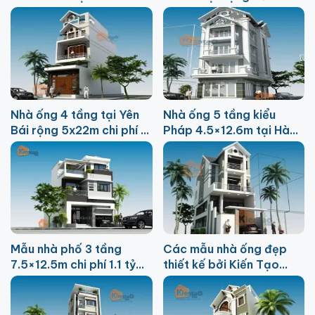
Hải Dương
phí 950 triệu
Nhà ống 4 tầng tại Yên
Nhà ống 5 tầng kiểu
Bái rộng 5x22m chi phí 2
Pháp 4.5×12.6m tại Hà
tỷ
Nội chi phí 1.7 tỷ
Mẫu nhà phố 3 tầng
Các mẫu nhà ống đẹp
7.5×12.5m chi phí 1.1 tỷ
thiết kế bởi Kiến Tạo
tại Đà Nẵng
Việt