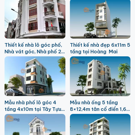
Nam HN
Thiết kế nhà lô góc phố,
Thiết kế nhà đẹp 6x11m 5
Nhà vát góc, Nhà phố 2
tầng tại Hoàng Mai
mặt tiền
Mẫu nhà phố lô góc 4
Mẫu nhà ống 5 tầng
tầng 4x10m tại Tây Tựu,
8×12,4m tân cổ điển 1,6
Hà Nội
tỷ tại Mễ Trì Hạ