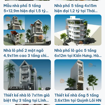
Mẫu nhà phố 5 tầng
Nhà phố 5 tầng 4x15m
5×12,9m hiện đại 1,5 tỷ
hiện đại 1,2 tỷ tại Thái
tại Từ Liêm
Bình
Nhà lô phố 2 mặt ngõ
Nhà phố lô góc 5 tầng
4,9x11m cao 3 tầng chi
6x12m tại Kiến Hưng, Hà
phí 850 triệu
Đông
Thiết kế nhà lô 7x11m giả
Thiết kế nhà ống 5 tầng
biệt thự 3 tầng tại Lĩnh
3,6x13m tại Quỳnh Lôi HN