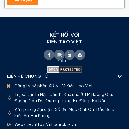
KẾT NỐI VỚI
KIẾN TẠO VIỆT
LIÊN HỆ CHÚNG TÔI
Công ty cổ phần XD & TM Kiến Tạo Việt
Trụ sở tại Hà Nội :
Căn 11, Khu nhà ở TM Hoàng Gia,
Đường Cầu Đơ, Quang Trung, Hà Đông, Hà Nội
Văn phòng đại diện : Số 39, Mạc Đĩnh Chi, Bắc Sơn,
Kiến An, Hải Phòng
Website :
https://nhadepktv.vn