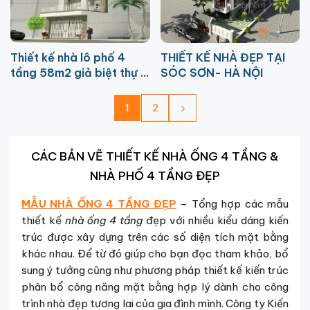
Thiết kế nhà lô phố 4
THIẾT KẾ NHÀ ĐẸP TẠI
tầng 58m2 giả biệt thự ở
SÓC SƠN- HÀ NỘI
Hoàng Mai HN
1
2
CÁC BẢN VẼ THIẾT KẾ NHÀ ỐNG 4 TẦNG &
NHÀ PHỐ 4 TẦNG ĐẸP
MẪU NHÀ ỐNG 4 TẦNG ĐẸP
– Tổng hợp các mẫu
thiết kế
nhà ống 4 tầng
đẹp với nhiều kiểu dáng kiến
trúc được xây dựng trên các số diện tích mặt bằng
khác nhau. Để từ đó giúp cho bạn đọc tham khảo, bổ
sung ý tưởng cũng như phương pháp thiết kế kiến trúc
phân bổ công năng mặt bằng hợp lý dành cho công
trình nhà đẹp tương lai của gia đình mình. Công ty Kiến