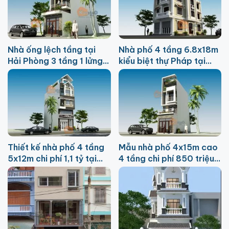
Nhà ống lệch tầng tại
Nhà phố 4 tầng 6.8x18m
Hải Phòng 3 tầng 1 lửng
kiểu biệt thự Pháp tại
4.1x24m
Sóc Sơn
Thiết kế nhà phố 4 tầng
Mẫu nhà phố 4x15m cao
5x12m chi phí 1,1 tỷ tại
4 tầng chi phí 850 triệu
Hải Dương
tại Thái Bình