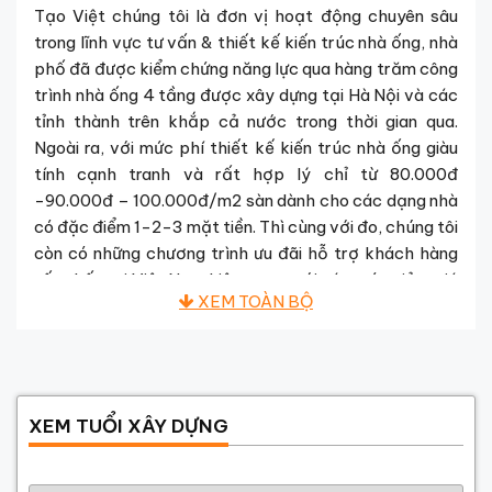
Tạo Việt chúng tôi là đơn vị hoạt động chuyên sâu
trong lĩnh vực tư vấn & thiết kế kiến trúc nhà ống, nhà
phố đã được kiểm chứng năng lực qua hàng trăm công
trình nhà ống 4 tầng được xây dựng tại Hà Nội và các
tỉnh thành trên khắp cả nước trong thời gian qua.
Ngoài ra, với mức phí thiết kế kiến trúc nhà ống giàu
tính cạnh tranh và rất hợp lý chỉ từ 80.000đ
-90.000đ – 100.000đ/m2 sàn dành cho các dạng nhà
có đặc điểm 1-2-3 mặt tiền. Thì cùng với đo, chúng tôi
còn có những chương trình ưu đãi hỗ trợ khách hàng
tốt nhất tại Việt Nam hiện nay – với các mức giảm giá
thiết kế phí dành cho tất cả các hợp đồng thiết kế
kiến trúc nhà ống &
NHÀ PHỐ ĐẸP 4 TẦNG
có tổng
diện tích sàn từ 300-400-500m2 sẽ được ưu đãi
giảm giá tương ứng từ 5-10-15% chi phí thiết kế của
công trình. Nội dung hồ sơ thiết kế thi công đầy đủ
XEM TUỔI XÂY DỰNG
được chuyển giao cho khách hàng sẽ gồm có 3 phần :
Kiến Trúc – Kết Cấu – Điện Nước. Kiến Tạo Việt – Rất
Năm sinh gia chủ
hân hạnh được phục vụ Quý khách !