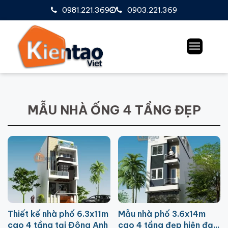
0981.221.369
0903.221.369
MẪU NHÀ ỐNG 4 TẦNG ĐẸP
Thiết kế nhà phố 6.3x11m
Mẫu nhà phố 3.6x14m
cao 4 tầng tại Đông Anh
cao 4 tầng đẹp hiện đại