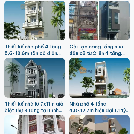
phí 2,2 tỷ
Hà Đông
Thiết kế nhà phố 4 tầng
Cải tạo nâng tầng nhà
5,6×13,6m tân cổ điển
dân cũ từ 2 lên 4 tầng
tại Hà Nam
4x15m tại Giải Phóng
Thiết kế nhà lô 7x11m giả
Nhà phố 4 tầng
biệt thự 3 tầng tại Lĩnh
4,8×12,7m hiện đại 1,1 tỷ
Nam HN
tại Từ Liêm