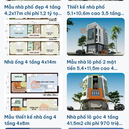
Mẫu nhà phố đẹp 4 tầng
Thiết kế nhà phố
4,2x17m chi phí 1,2 tỷ tại
5,1×10,6m cao 3,5 tầng
Thái Bình
tại Từ Liêm
Nhà ống 4 tầng 4x14m
Mẫu nhà lô phố 2 mặt
tiền 5,4×11,5m cao 4
tầng
Mẫu thiết kế nhà ống 4
Nhà phố lô góc 4 tầng
tầng 4x8m
41,5m2 chi phí 970 triệu