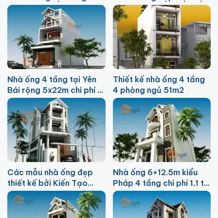
chi phí 800 triệu đồng
Nhà ống 4 tầng tại Yên
Thiết kế nhà ống 4 tầng
Bái rộng 5x22m chi phí 2
4 phòng ngủ 51m2
tỷ
Các mẫu nhà ống đẹp
Nhà ống 6×12.5m kiểu
thiết kế bởi Kiến Tạo
Pháp 4 tầng chi phí 1,1 tỷ
Việt
tại Thanh Trì