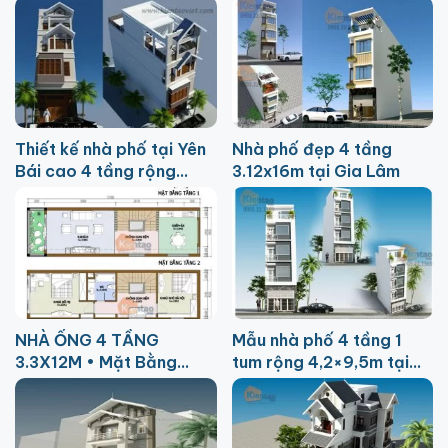
ở Hà Đông
Thiết kế nhà phố tại Yên
Nhà phố đẹp 4 tầng
Bái cao 4 tầng rộng
3.12x16m tại Gia Lâm
4x20m
NHÀ ỐNG 4 TẦNG
Mẫu nhà phố 4 tầng 1
3.3X12M • Mặt Bằng
tum rộng 4,2×9,5m tại
Công Năng & Nội Thất
Long Biên