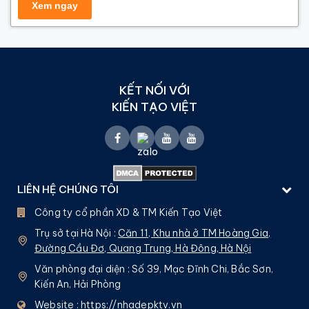
KẾT NỐI VỚI
KIẾN TẠO VIỆT
LIÊN HỆ CHÚNG TÔI
Công ty cổ phần XD & TM Kiến Tạo Việt
Trụ sở tại Hà Nội :
Căn 11, Khu nhà ở TM Hoàng Gia,
Đường Cầu Đơ, Quang Trung, Hà Đông, Hà Nội
Văn phòng đại diện : Số 39, Mạc Đĩnh Chi, Bắc Sơn,
Kiến An, Hải Phòng
Website :
https://nhadepktv.vn