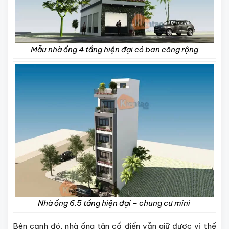
Mẫu nhà ống 4 tầng hiện đại có ban công rộng
Nhà ống 6.5 tầng hiện đại – chung cư mini
Bên cạnh đó, nhà ống tân cổ điển vẫn giữ được vị thế