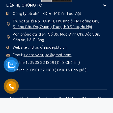
LIÊN HỆ CHÚNG TÔI
Công ty cổ phần XD & TM Kiến Tạo Việt
Trụ sở tại Hà Nội :
Căn 11, Khu nhà ở TM Hoàng Gia,
Đường Cầu Đơ, Quang Trung, Hà Đông, Hà Nội
Văn phòng đại diện : Số 39, Mạc Đĩnh Chi, Bắc Sơn,
Kiến An, Hải Phòng
Website :
https://nhadepktv.vn
Email:
kientaoviet.jsc@gmail.com
Hotline 1 : 0903 22 1369 ( KTS Chủ Trì )
Hotline 2 : 0981 22 1369 ( CSKH & Báo giá )
Đăng kí bản quyền tác giả năm 2013 cho Công ty Kiến
Tạo Việt bởi
Nguyễn Quốc Tuấn
– Nghiêm cấm mọi
hình thức sao chép !