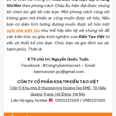
10x16m
theo phong cách Châu Âu hiện đại được chúng
tôi chọn lọc gửi tới các bạn. Một phong cách cùng với
không gian mà khiến ai cũng muốn được sở hữu. Nếu
bạn có diện tích tương đương muốn được sở hữu một
ngôi nhà biệt thự
như thế hãy liên hệ với chúng tôi để
các kiến trúc sư giàu kinh nghiệm của
Kiến Tạo Việt
tư
vấn và thiết kế cho bạn. Chúc bạn và gia đình vui vẻ,
hạnh phúc. Thân ái.
KTS chủ trì: Nguyễn Quốc Tuấn
Facebook : #Congtykientaoviet – Email
: kientaoviet.jsc@gmail.com
CÔN TY CỔ PHẦN XD&TM KIẾN TẠO VIỆT
Căn 11 Khu nhà ở thương mại Hoàng Gia SME, Tô Hiệu
Quang Trung, Hà Đông, Hà Nội
Liên hệ ngay hotline
: 0903221369 / 09812213
69