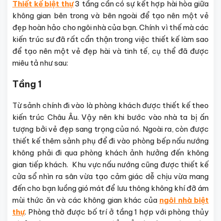
Thiết kế biệt thự
3 tầng cần có sự kết hợp hài hòa giữa
không gian bên trong và bên ngoài để tạo nên một vẻ
đẹp hoàn hảo cho ngôi nhà của bạn. Chính vì thế mà các
kiến trúc sư đã rất cẩn thận trong việc thiết kế làm sao
để tạo nên một vẻ đẹp hài và tinh tế, cụ thể đã được
miêu tả như sau:
Tầng 1
Từ sảnh chính đi vào là phòng khách được thiết kế theo
kiến trúc Châu Âu. Vậy nên khi bước vào nhà ta bị ấn
tượng bởi vẻ đẹp sang trọng của nó. Ngoài ra, còn được
thiết kế thêm sảnh phụ để đi vào phòng bếp nấu nướng
không phải đi qua phòng khách ảnh hưởng đến không
gian tiếp khách. Khu vực nấu nướng cũng được thiết kế
cửa sổ nhìn ra sân vừa tạo cảm giác dễ chịu vừa mang
đến cho bạn luồng gió mát để lưu thông không khí đỡ ám
mùi thức ăn và các không gian khác của
ngôi nhà biệt
thự
. Phòng thờ được bố trí ở tầng 1 hợp với phòng thủy