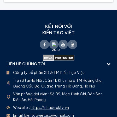
KẾT NỐI VỚI
KIẾN TẠO VIỆT
LIÊN HỆ CHÚNG TÔI
Công ty cổ phần XD & TM Kiến Tạo Việt
Trụ sở tại Hà Nội :
Căn 11, Khu nhà ở TM Hoàng Gia,
Đường Cầu Đơ, Quang Trung, Hà Đông, Hà Nội
Văn phòng đại diện : Số 39, Mạc Đĩnh Chi, Bắc Sơn,
Kiến An, Hải Phòng
Website :
https://nhadepktv.vn
Email:
kientaoviet.jsc@gmail.com