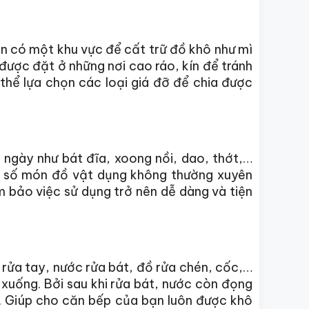
cần có một khu vực để cất trữ đồ khô như mì
được đặt ở những nơi cao ráo, kín để tránh
hể lựa chọn các loại giá đỡ để chia được
 ngày như bát đĩa, xoong nồi, dao, thớt,…
t số món đồ vật dụng không thường xuyên
 bảo việc sử dụng trở nên dễ dàng và tiện
rửa tay, nước rửa bát, đồ rửa chén, cốc,…
 xuống. Bởi sau khi rửa bát, nước còn đọng
hà. Giúp cho căn bếp của bạn luôn được khô