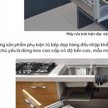
Máy rửa bát hiện đại. tiệ
g sản phẩm phụ kiện tủ bếp đẹp hàng đầu nhập khẩu l
chủ yếu là dòng inox cao cấp có độ bền cao, mẫu mã