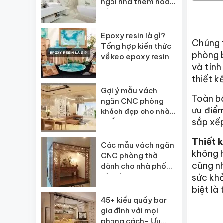
ngôi nhà thêm hoàn
hảo
Epoxy resin là gì?
Chúng t
Tổng hợp kiến thức
phòng b
về keo epoxy resin
và tính
thiết k
Gợi ý mẫu vách
Toàn b
ngăn CNC phòng
ưu điểm
khách đẹp cho nhà
sắp xế
phố
Thiết k
Các mẫu vách ngăn
không h
CNC phòng thờ
cũng nh
dành cho nhà phố
và biệt thự
sức khỏ
biệt là
45+ kiểu quầy bar
gia đình với mọi
phong cách- Ưu