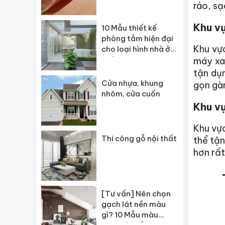
ráo, sạ
Khu v
10 Mẫu thiết kế
phòng tắm hiện đại
Khu vự
cho loại hình nhà ở
khác nhau
máy xay
tận dụ
Cửa nhựa, khung
gọn gàn
nhôm, cửa cuốn
Khu v
Khu vực
Thi công gỗ nội thất
thể tận
hơn rất
[Tư vấn] Nên chọn
gạch lát nền màu
gì? 10 Mẫu màu