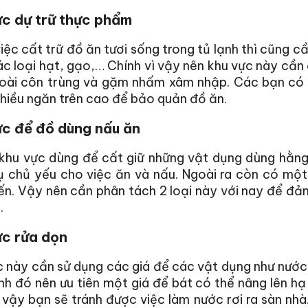
ực dự trữ thực phẩm
iệc cất trữ đồ ăn tươi sống trong tủ lạnh thì cũng 
c loại hạt, gạo,… Chính vì vậy nên khu vực này cần 
loài côn trùng và gặm nhấm xâm nhập. Các bạn có t
hiều ngăn trên cao để bảo quản đồ ăn.
ực để đồ dùng nấu ăn
 khu vực dùng để cất giữ những vật dụng dùng hằng
ụ chủ yếu cho việc ăn và nấu. Ngoài ra còn có mộ
n. Vậy nên cần phân tách 2 loại này với nay để đảm
.
ực rửa dọn
 này cần sử dụng các giá để các vật dụng như nước 
h đó nên ưu tiên một giá để bát có thể nâng lên hạ
ư vậy bạn sẽ tránh được việc làm nước rơi ra sàn n