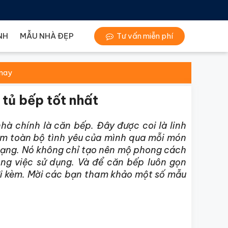
NH
MẪU NHÀ ĐẸP
Tư vấn miễn phí
 nay
tủ bếp tốt nhất
hà chính là căn bếp. Đây được coi là linh
gắm toàn bộ tình yêu của mình qua mỗi món
 dạng. Nó không chỉ tạo nên mộ phong cách
ng việc sử dụng. Và để căn bếp luôn gọn
i kèm. Mời các bạn tham khảo một số mẫu