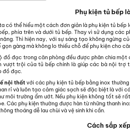
Phụ kiện tủ bếp l
a có thể hiểu một cách đơn giản là phụ kiện tủ bếp 
ếp, phía trên và dưới tủ bếp. Thay vì sử dụng các 
 năng. Thì hiện nay, với sự sáng tạo không ngừng 
ế gọn gàng mà không lo thiếu chỗ để phụ kiện cho că
ộ đồ đạc trong căn phòng đều được phân chia một 
 vượt trội của tủ bếp chính là giúp các bà nội trợ 
p đồ đạc.
ế nội thất
với các phụ kiện tủ bếp bằng inox thường
an rỉ và luôn tạo cảm giác sạch sẽ đặc biệt là với cá
ư môi trường ẩm ướt. Nếu phụ kiện không tốt sẽ rất 
e. Các phụ kiện thường được hàn từ những thanh ino
 thông thoáng dễ lau chùi và vệ sinh khi cần.
Cách sắp xế