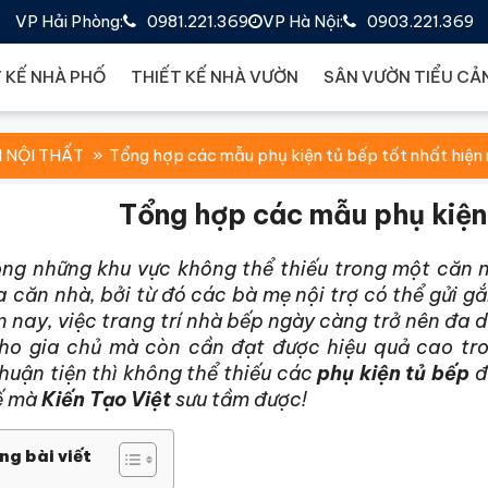
VP Hải Phòng:
0981.221.369
VP Hà Nội:
0903.221.369
 KẾ NHÀ PHỐ
THIẾT KẾ NHÀ VƯỜN
SÂN VƯỜN TIỂU CẢ
 NỘI THẤT
Tổng hợp các mẫu phụ kiện tủ bếp tốt nhất hiện
Tổng hợp các mẫu phụ kiện 
ong những khu vực không thể thiếu trong một căn n
 căn nhà, bởi từ đó các bà mẹ nội trợ có thể gửi 
n nay, việc trang trí nhà bếp ngày càng trở nên đa
cho gia chủ mà còn cần đạt được hiệu quả cao tro
huận tiện thì không thể thiếu các
phụ kiện tủ bếp
đ
kế mà
Kiến Tạo Việt
sưu tầm được!
ng bài viết