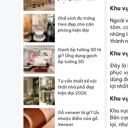
điểm quầy bar gia
Khu v
đình
Ghế xích đu trứng
Ngoài v
treo đẹp cho căn
tôm, cá
phòng hiện đại
những 
thành n
Gạch ốp tường 3D là
Khu v
gì? Ứng dụng gạch
ốp tường 3D
Đây là
phục v
dùng đế
Tư vấn thiết kế nội
lợi nhất
thất nhà phố đẹp
hiện đại 2026
Khu v
Khu vực
Gỗ veneer là gì? Ưu
Bên cạn
nhược điểm của gỗ
lại, nh
Veneer