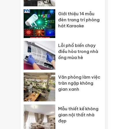
gạch lát nền HOT
Giới thiệu 14 mẫu
đèn trang trí phòng
hát Karaoke
Lỗi phổ biến chạy
điều hòa trong nhà
ống mùa hè
Văn phòng làm việc
tràn ngập không
gian xanh
Mẫu thiết kế không
gian nội thất nhà
đẹp