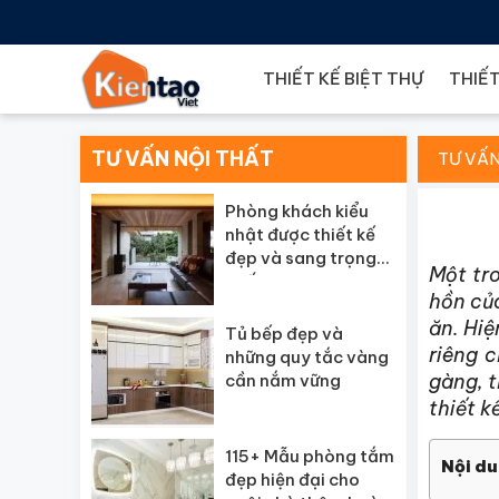
THIẾT KẾ BIỆT THỰ
THIẾT
TƯ VẤN NỘI THẤT
TƯ VẤN
Phòng khách kiểu
nhật được thiết kế
đẹp và sang trọng
Một tr
nhất
hồn của
ăn. Hiệ
Tủ bếp đẹp và
riêng 
những quy tắc vàng
gàng, t
cần nắm vững
thiết 
115+ Mẫu phòng tắm
Nội du
đẹp hiện đại cho