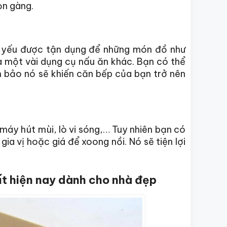
ọn gàng.
ủ yếu được tận dụng để những món đồ như
à một vài dụng cụ nấu ăn khác. Bạn có thể
m bảo nó sẽ khiến căn bếp của bạn trở nên
máy hút mùi, lò vi sóng,… Tuy nhiên bạn có
ia vị hoặc giá để xoong nồi. Nó sẽ tiện lợi
ất hiện nay dành cho nhà đẹp