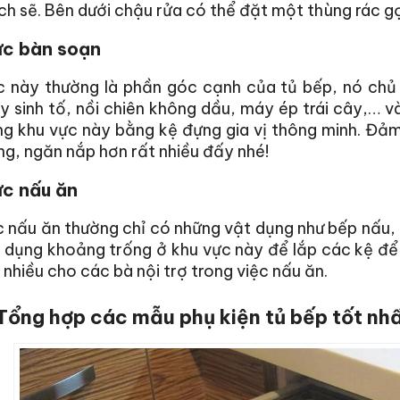
ch sẽ. Bên dưới chậu rửa có thể đặt một thùng rác g
ực bàn soạn
c này thường là phần góc cạnh của tủ bếp, nó ch
 sinh tố, nồi chiên không dầu, máy ép trái cây,… v
ng khu vực này bằng kệ đựng gia vị thông minh. Đả
g, ngăn nắp hơn rất nhiều đấy nhé!
ực nấu ăn
 nấu ăn thường chỉ có những vật dụng như bếp nấu, 
 dụng khoảng trống ở khu vực này để lắp các kệ để g
 nhiều cho các bà nội trợ trong việc nấu ăn.
Tổng hợp các mẫu phụ kiện tủ bếp tốt nh