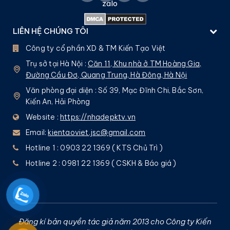
LIÊN HỆ CHÚNG TÔI
Công ty cổ phần XD & TM Kiến Tạo Việt
Trụ sở tại Hà Nội :
Căn 11, Khu nhà ở TM Hoàng Gia,
Đường Cầu Đơ, Quang Trung, Hà Đông, Hà Nội
Văn phòng đại diện : Số 39, Mạc Đĩnh Chi, Bắc Sơn,
Kiến An, Hải Phòng
Website :
https://nhadepktv.vn
Email:
kientaoviet.jsc@gmail.com
Hotline 1 : 0903 22 1369 ( KTS Chủ Trì )
Hotline 2 : 0981 22 1369 ( CSKH & Báo giá )
Đăng kí bản quyền tác giả năm 2013 cho Công ty Kiến