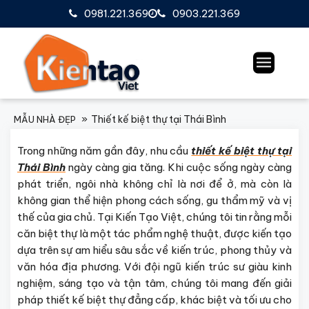
0981.221.369
0903.221.369
Thiết kế biệt thự tại Thái Bình
MẪU NHÀ ĐẸP
Trong những năm gần đây, nhu cầu
thiết kế biệt thự tại
Thái Bình
ngày càng gia tăng. Khi cuộc sống ngày càng
phát triển, ngôi nhà không chỉ là nơi để ở, mà còn là
không gian thể hiện phong cách sống, gu thẩm mỹ và vị
thế của gia chủ. Tại Kiến Tạo Việt, chúng tôi tin rằng mỗi
căn biệt thự là một tác phẩm nghệ thuật, được kiến tạo
dựa trên sự am hiểu sâu sắc về kiến trúc, phong thủy và
văn hóa địa phương. Với đội ngũ kiến trúc sư giàu kinh
nghiệm, sáng tạo và tận tâm, chúng tôi mang đến giải
pháp thiết kế biệt thự đẳng cấp, khác biệt và tối ưu cho