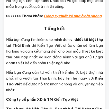
Hỗ trợ tận tình, tận tâm: Khảo sát và giải đáp mọi thắc
mắc trong suốt quá trình thi công.
>>>>>>>Tham khảo:
Công ty thiết kế nhà ở hải phòng
Tổng kết
Nếu bạn đang tìm kiếm cho mình đơn vị
thiết kế
biệt thự
tại
Thái Bình
thì Kiến Tạo Việt chắc chắn sẽ làm bạn
hài lòng và cam kết mang đến cho bạn mẫu thiết kế biệt
thự phù hợp nhất và luôn đồng hành với gia chủ từ gia
đoạn thiết kế đến hoàn thiện ngôi nhà.
Nếu bạn đang cần tư vấn thiết kế nhà ở, biệt thự, nhà
phố, nhà vườn tại Thái Bình, hãy liên hệ ngay với
Kiến
Tạo Việt
để được hỗ trợ nhanh chóng và chuyên nghiệp
nhất:
Công ty cổ phần XD & TM Kiến Tạo Việt
Trụ sở tại Hà Nội: Căn 11, Khu nhà ở TM Hoàng Gia,