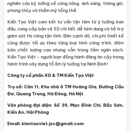
nghiên cứu kỹ lưỡng về công năng, ánh sáng, thông gió,
phong thủy và thẩm mỹ tổng thể.
Kiến Tạo Việt cam kết tư vấn tận tâm từ ý tưởng ban
đầu, cung cấp bản vẽ 3D chi tiết, dễ hình dung và hỗ trợ
giám sát thi công tận tình. Bên cạnh đó, chi phí thiết kế
cũng được tối ưu theo từng loại hình công trình, đảm
bảo chất lượng cao nhưng vẫn trong tầm ngân sách.
Kiến Tạo Việt – người bạn đồng hành đáng tin cậy trong
hành trình xây dựng tổ ấm lý tưởng tại Ninh Bình!
Công ty cổ phần XD & TM Kiến Tạo Việt
Trụ sở: Căn 11, Khu nhà ở TM Hoàng Gia, Đường Cầu
Đơ, Quang Trung, Hà Đông, Hà Nội
Văn phòng đại diện: Số 39, Mạc Đĩnh Chi, Bắc Sơn,
Kiến An, Hải Phòng
Email: kientaoviet.jsc@gmail.com