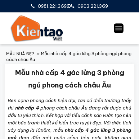
0981.221.369
0903.221.369
Mẫu nhà cấp 4 gác lửng 3 phòng ngủ phong
MẪU NHÀ ĐẸP
cách châu Âu
Mẫu nhà cấp 4 gác lửng 3 phòng
ngủ phong cách châu Âu
Bên cạnh phong cách hiện đại, tân cổ điển thường thấy
thì
nhà cấp 4
phong cách châu Âu đang rất được chủ
đầu tư yêu thích. Kết hợp với tiểu cảnh sân vườn tạo nên
một bức tranh thiết kế kiến trúc tuyệt đẹp. Với diện tích
xây dựng là 10x8m, mẫu
nhà cấp 4 gác lửng 3 phòng
ngủ
đem đến một cuộc sống tiện nghi, không gian