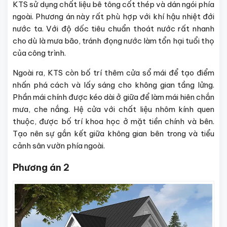
KTS sử dụng chất liệu bê tông cốt thép và dán ngói phía
ngoài. Phương án này rất phù hợp với khí hậu nhiệt đới
nước ta. Với độ dốc tiêu chuẩn thoát nước rất nhanh
cho dù là mưa bão, tránh đọng nước làm tổn hại tuổi thọ
của công trình.
Ngoài ra, KTS còn bố trí thêm cửa sổ mái để tạo điểm
nhấn phá cách và lấy sáng cho không gian tầng lửng.
Phần mái chính được kéo dài ở giữa để làm mái hiên chắn
mưa, che nắng. Hệ cửa với chất liệu nhôm kính quen
thuộc, được bố trí khoa học ở mặt tiền chính và bên.
Tạo nên sự gắn kết giữa không gian bên trong và tiểu
cảnh sân vườn phía ngoài.
Phương án 2