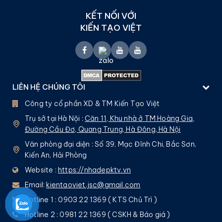
KẾT NỐI VỚI
KIẾN TẠO VIỆT
LIÊN HỆ CHÚNG TÔI
Công ty cổ phần XD & TM Kiến Tạo Việt
Trụ sở tại Hà Nội :
Căn 11, Khu nhà ở TM Hoàng Gia,
Đường Cầu Đơ, Quang Trung, Hà Đông, Hà Nội
Văn phòng đại diện : Số 39, Mạc Đĩnh Chi, Bắc Sơn,
Kiến An, Hải Phòng
Website :
https://nhadepktv.vn
Email:
kientaoviet.jsc@gmail.com
Hotline 1 : 0903 22 1369 ( KTS Chủ Trì )
Hotline 2 : 0981 22 1369 ( CSKH & Báo giá )