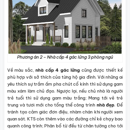
Phương án 2 – Nhà cấp 4 gác lửng 3 phòng ngủ
Về màu sắc,
nhà cấp 4 gác lửng
cũng được thiết kế
phù hợp với sở thích của từng hộ gia đình. Với những ai
yêu thích sự trầm ấm pha chút cổ kính thì sử dụng gam
màu xám làm chủ đạo. Ngược lại, nếu chủ nhà là người
trẻ tuổi thì sử dụng gam màu trắng; Mang tới vẻ trẻ
trung và tươi mới cho tổng thể công trình
nhà đẹp
. Để
tránh tạo cảm giác đơn điệu, nhàm chán khi người xem
quan sát. KTS còn thêm vào các đường chỉ kẻ chạy bao
quanh công trình; Phân bổ từ đều từ chân tường cho tới