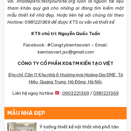
vời. nhadepktv.testyoursite.org luôn là nguồn tài liệu
tham khảo quý giá cho những ai đang tìm kiếm một
mẫu thiết kế nhà đẹp. Hoặc liên hệ với chúng tôi theo
Hotline: 0981221369 để được KTS tư vấn và thiết kế
KTS chủ trì: Nguyễn Quốc Tuấn
Facebook : #Congtykientaoviet – Email :
kientaoviet.jsc@gmail.com
CÔNG TY CỔ PHẦN XD&TM KIẾN TẠO VIỆT
Địa chỉ: Căn 11 Khu nhà ở thương mại Hoàng Gia SME, Tô
Hiệu, Quang Trung, Hà Đông, Hà Nội
Liên hệ ngay hotline
:
0903221369
/
0981221369
MẪU NHÀ ĐẸP
Ý tưởng thiết kế nội thất nhà phố tân