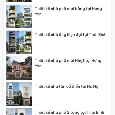
Thiết kế nhà phố mái bằng tại Hưng
Yên
Thiết kế nhà ống hiện đại tại Thái Bình
Thiết kế nhà phố mái Nhật tại Hưng
Yên
Thiết kế nhà tân cổ điển tại Hà Nội
Thiết kế nhà phố 2 tầng tại Thái Bình