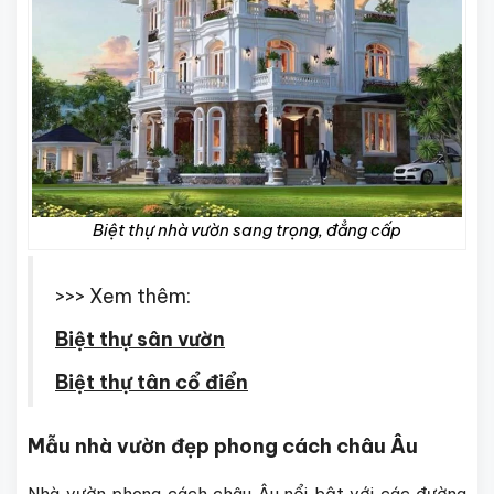
Biệt thự nhà vườn sang trọng, đẳng cấp
>>> Xem thêm:
Biệt thự sân vườn
Biệt thự tân cổ điển
Mẫu nhà vườn đẹp phong cách châu Âu
Nhà vườn phong cách châu Âu nổi bật với các đường