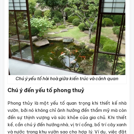
Chú ý yếu tố hài hoà giữa kiến trúc và cảnh quan
Chú ý đến yếu tố phong thuỷ
Phong thủy là một yếu tố quan trọng khi thiết kế nhà
vườn, bởi nó không chỉ ảnh hưởng đến thẩm mỹ mà còn
đến sự thịnh vượng và sức khỏe của gia chủ. Khi thiết
kế, cần chú ý đến hướng nhà, vị trí cổng, bố trí cây xanh
và nước trong khu vườn sao cho hợp lý. Ví dụ, việc đặt