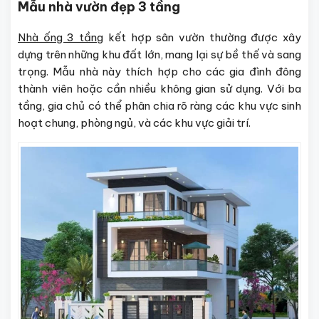
Mẫu nhà vườn đẹp 3 tầng
Nhà ống 3 tầng
kết hợp sân vườn thường được xây
dựng trên những khu đất lớn, mang lại sự bề thế và sang
trọng. Mẫu nhà này thích hợp cho các gia đình đông
thành viên hoặc cần nhiều không gian sử dụng. Với ba
tầng, gia chủ có thể phân chia rõ ràng các khu vực sinh
hoạt chung, phòng ngủ, và các khu vực giải trí.