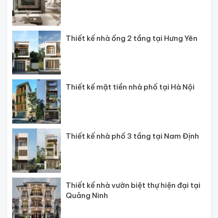
Thiết kế nhà ống 2 tầng tại Hưng Yên
Thiết kế mặt tiền nhà phố tại Hà Nội
Thiết kế nhà phố 3 tầng tại Nam Định
Thiết kế nhà vườn biệt thự hiện đại tại
Quảng Ninh