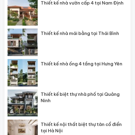
Thiết kế nhà vườn cấp 4 tại Nam Định
Thiết kế nhà mái bằng tại Thái Bình
Thiết kế nhà ống 4 tầng tại Hưng Yên
Thiết kế biệt thự nhà phố tại Quảng
Ninh
Thiết kế nội thất biệt thự tân cổ điển
tại Hà Nội