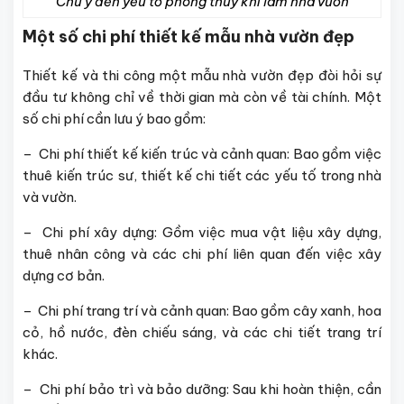
Chú ý đến yếu tố phong thuỷ khi làm nhà vườn
Một số chi phí thiết kế mẫu nhà vườn đẹp
Thiết kế và thi công một mẫu nhà vườn đẹp đòi hỏi sự
đầu tư không chỉ về thời gian mà còn về tài chính. Một
số chi phí cần lưu ý bao gồm:
– Chi phí thiết kế kiến trúc và cảnh quan: Bao gồm việc
thuê kiến trúc sư, thiết kế chi tiết các yếu tố trong nhà
và vườn.
– Chi phí xây dựng: Gồm việc mua vật liệu xây dựng,
thuê nhân công và các chi phí liên quan đến việc xây
dựng cơ bản.
– Chi phí trang trí và cảnh quan: Bao gồm cây xanh, hoa
cỏ, hồ nước, đèn chiếu sáng, và các chi tiết trang trí
khác.
– Chi phí bảo trì và bảo dưỡng: Sau khi hoàn thiện, cần