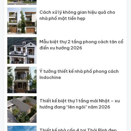
Cách xử lý không gian hiệu quả cho
nhà phố mặt tiền hẹp
Mẫu biệt thự 2 tầng phong cách tân cổ
điển xu hướng 2026
Ý tưởng thiết kế nhà phố phong cách
Indochine
Thiết kế biệt thự 1 tầng mái Nhật – xu
hướng đang “lên ngôi” năm 2026
Thiết kế nhà cấp 4 tại Thái Bình đẹp,