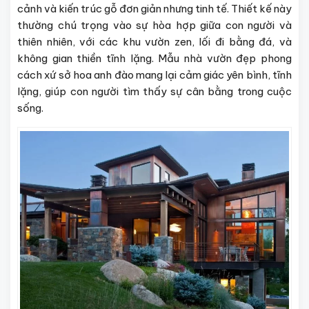
cảnh và kiến trúc gỗ đơn giản nhưng tinh tế. Thiết kế này
thường chú trọng vào sự hòa hợp giữa con người và
thiên nhiên, với các khu vườn zen, lối đi bằng đá, và
không gian thiền tĩnh lặng. Mẫu nhà vườn đẹp phong
cách xứ sở hoa anh đào mang lại cảm giác yên bình, tĩnh
lặng, giúp con người tìm thấy sự cân bằng trong cuộc
sống.