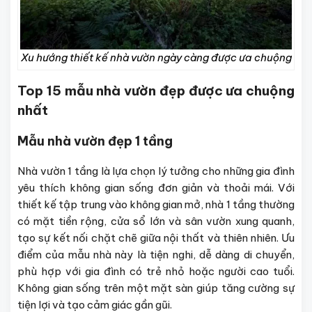
Xu hướng thiết kế nhà vườn ngày càng được ưa chuộng
Top 15 mẫu nhà vườn đẹp được ưa chuộng
nhất
Mẫu nhà vườn đẹp 1 tầng
Nhà vườn 1 tầng là lựa chọn lý tưởng cho những gia đình
yêu thích không gian sống đơn giản và thoải mái. Với
thiết kế tập trung vào không gian mở, nhà 1 tầng thường
có mặt tiền rộng, cửa sổ lớn và sân vườn xung quanh,
tạo sự kết nối chặt chẽ giữa nội thất và thiên nhiên. Ưu
điểm của mẫu nhà này là tiện nghi, dễ dàng di chuyển,
phù hợp với gia đình có trẻ nhỏ hoặc người cao tuổi.
Không gian sống trên một mặt sàn giúp tăng cường sự
tiện lợi và tạo cảm giác gần gũi.