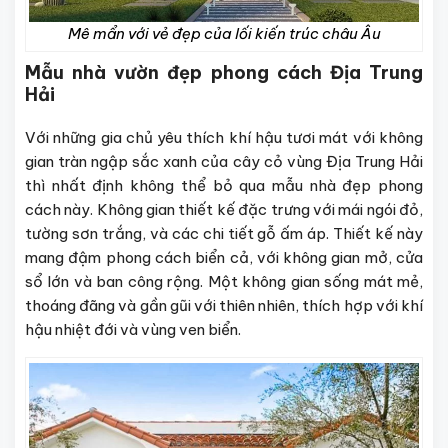
Mê mẩn với vẻ đẹp của lối kiến trúc châu Âu
Mẫu nhà vườn đẹp phong cách Địa Trung
Hải
Với những gia chủ yêu thích khí hậu tươi mát với không
gian tràn ngập sắc xanh của cây cỏ vùng Địa Trung Hải
thì nhất định không thể bỏ qua mẫu nhà đẹp phong
cách này. Không gian thiết kế đặc trưng với mái ngói đỏ,
tường sơn trắng, và các chi tiết gỗ ấm áp. Thiết kế này
mang đậm phong cách biển cả, với không gian mở, cửa
sổ lớn và ban công rộng. Một không gian sống mát mẻ,
thoáng đãng và gần gũi với thiên nhiên, thích hợp với khí
hậu nhiệt đới và vùng ven biển.