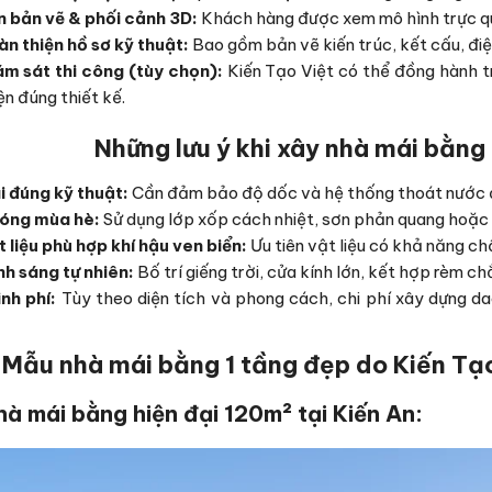
 bản vẽ & phối cảnh 3D:
Khách hàng được xem mô hình trực qua
n thiện hồ sơ kỹ thuật:
Bao gồm bản vẽ kiến trúc, kết cấu, điện
m sát thi công (tùy chọn):
Kiến Tạo Việt có thể đồng hành t
ện đúng thiết kế.
Những lưu ý khi xây nhà mái bằng 
i đúng kỹ thuật:
Cần đảm bảo độ dốc và hệ thống thoát nước 
óng mùa hè:
Sử dụng lớp xốp cách nhiệt, sơn phản quang hoặc 
 liệu phù hợp khí hậu ven biển:
Ưu tiên vật liệu có khả năng c
nh sáng tự nhiên:
Bố trí giếng trời, cửa kính lớn, kết hợp rèm c
inh phí:
Tùy theo diện tích và phong cách, chi phí xây dựng d
Mẫu nhà mái bằng 1 tầng đẹp do Kiến Tạo 
à mái bằng hiện đại 120m² tại Kiến An: