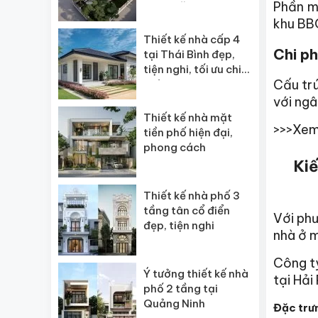
Phần má
ngôi” năm 2026
khu BBQ
Thiết kế nhà cấp 4
Chi ph
tại Thái Bình đẹp,
tiện nghi, tối ưu chi
Cấu trú
phí
với ngâ
Thiết kế nhà mặt
>>>Xem
tiền phố hiện đại,
phong cách
Kiế
Thiết kế nhà phố 3
tầng tân cổ điển
Với ph
đẹp, tiện nghi
nhà ở m
Công t
Ý tưởng thiết kế nhà
tại Hải
phố 2 tầng tại
Quảng Ninh
Đặc trưn