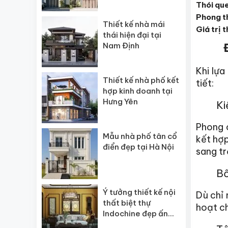
Thói que
Phong th
Thiết kế nhà mái
Giá trị 
thái hiện đại tại
Nam Định
Khi lựa
Thiết kế nhà phố kết
tiết:
hợp kinh doanh tại
Hưng Yên
Ki
Phong 
Mẫu nhà phố tân cổ
kết hợp
điển đẹp tại Hà Nội
sang tr
Bố
Ý tưởng thiết kế nội
Dù chỉ 
thất biệt thự
hoạt ch
Indochine đẹp ấn
tượng