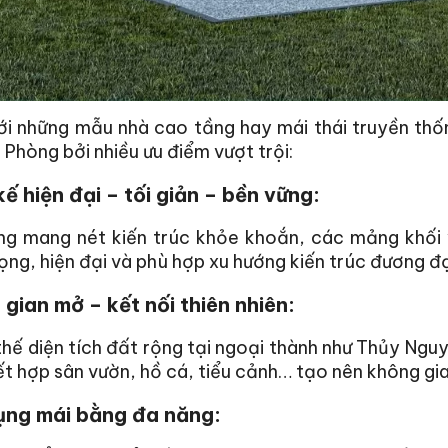
ới những mẫu nhà cao tầng hay mái thái truyền th
 Phòng bởi nhiều ưu điểm vượt trội:
kế hiện đại – tối giản – bền vững:
ng mang nét kiến trúc khỏe khoắn, các mảng khối 
ọng, hiện đại và phù hợp xu hướng kiến trúc đương đạ
gian mở – kết nối thiên nhiên:
 thế diện tích đất rộng tại ngoại thành như Thủy Ng
t hợp sân vườn, hồ cá, tiểu cảnh… tạo nên không gian
ụng mái bằng đa năng: