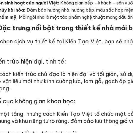
n sinh hoạt của người Việt:
Không gian bếp – khách – sân vườn 
ủy hài hòa:
Đảm bảo hướng nhà, hướng bếp, màu sắc hợp mệnh
thẩm mỹ:
Mỗi ngôi nhà là một tác phẩm nghệ thuật mang dấu ấn 
Đặc trưng nổi bật trong thiết kế nhà mái 
 chọn dịch vụ thiết kế tại Kiến Tạo Việt, bạn sẽ nh
ến trúc hiện đại, tinh tế:
cách kiến trúc chủ đạo là hiện đại và tối giản, s
 vật liệu mới như kính cường lực, lam gỗ, gạch ốp g
ọng.
 cục không gian khoa học:
một tầng, nhưng cách Kiến Tạo Việt tổ chức mặt bằ
ung và khu riêng tư rõ ràng, đảm bảo lưu thông gió v