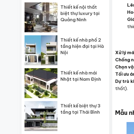
Lên
Thiết kế nội thất
Hoà
biệt thự luxury tại
Giá
Quảng Ninh
thi
Thiết kế nhà phố 2
tầng hiện đại tại Hà
Xử lý má
Nội
Chống n
Chọn vật
Thiết kế nhà mái
Tối ưu á
Nhật tại Nam Định
Dự trù k
thất).
Thiết kế biệt thự 3
Mẫu nh
tầng tại Thái Bình