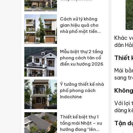
Cách xử lý không
gian hiệu quả cho
nhà phố mặt tiền
Khác v
hẹp
dân Hải
Mẫu biệt thự 2 tầng
Thiết 
phong cách tân cổ
điển xu hướng 2026
Mái bằ
sang tr
Ý tưởng thiết kế nhà
Không 
phố phong cách
Indochine
Với lợi
dàng kế
Thiết kế biệt thự 1
Tận d
tầng mái Nhật – xu
hướng đang “lên