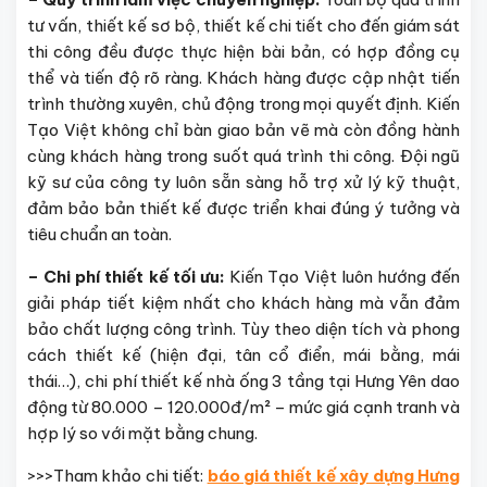
tư vấn, thiết kế sơ bộ, thiết kế chi tiết cho đến giám sát
thi công đều được thực hiện bài bản, có hợp đồng cụ
thể và tiến độ rõ ràng. Khách hàng được cập nhật tiến
trình thường xuyên, chủ động trong mọi quyết định. Kiến
Tạo Việt không chỉ bàn giao bản vẽ mà còn đồng hành
cùng khách hàng trong suốt quá trình thi công. Đội ngũ
kỹ sư của công ty luôn sẵn sàng hỗ trợ xử lý kỹ thuật,
đảm bảo bản thiết kế được triển khai đúng ý tưởng và
tiêu chuẩn an toàn.
– Chi phí thiết kế tối ưu:
Kiến Tạo Việt luôn hướng đến
giải pháp tiết kiệm nhất cho khách hàng mà vẫn đảm
bảo chất lượng công trình. Tùy theo diện tích và phong
cách thiết kế (hiện đại, tân cổ điển, mái bằng, mái
thái…), chi phí thiết kế nhà ống 3 tầng tại Hưng Yên dao
động từ 80.000 – 120.000đ/m² – mức giá cạnh tranh và
hợp lý so với mặt bằng chung.
>>>Tham khảo chi tiết:
báo giá thiết kế xây dựng Hưng