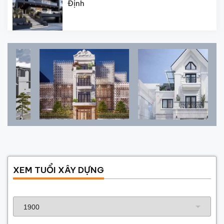
Định
XEM TUỔI XÂY DỰNG
Năm sinh gia chủ