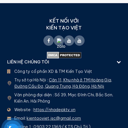
KẾT NỐI VỚI
KIẾN TẠO VIỆT
LIÊN HỆ CHÚNG TÔI
Công ty cổ phần XD & TM Kiến Tạo Việt
Trụ sở tại Hà Nội :
Căn 11, Khu nhà ở TM Hoàng Gia,
Đường Cầu Đơ, Quang Trung, Hà Đông, Hà Nội
Văn phòng đại diện : Số 39, Mạc Đĩnh Chi, Bắc Sơn,
Kiến An, Hải Phòng
Website :
https://nhadepktv.vn
Email:
kientaoviet.jsc@gmail.com
Hotline 1 : 0903 22 1369 ( KTS Chủ Trì )