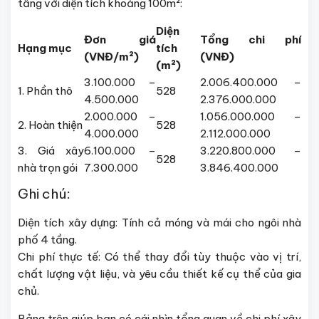
tầng với diện tích khoảng 100m²:
Diện
Đơn giá
Tổng chi phí
Hạng mục
tích
(VNĐ/m²)
(VNĐ)
(m²)
3.100.000 –
2.006.400.000 –
1. Phần thô
528
4.500.000
2.376.000.000
2.000.000 –
1.056.000.000 –
2. Hoàn thiện
528
4.000.000
2.112.000.000
3. Giá xây
6.100.000 –
3.220.800.000 –
528
nhà trọn gói
7.300.000
3.846.400.000
Ghi chú:
Diện tích xây dựng: Tính cả móng và mái cho ngôi nhà
phố 4 tầng.
Chi phí thực tế: Có thể thay đổi tùy thuộc vào vị trí,
chất lượng vật liệu, và yêu cầu thiết kế cụ thể của gia
chủ.
Bảng trên giúp bạn có cái nhìn tổng quan về chi phí xây