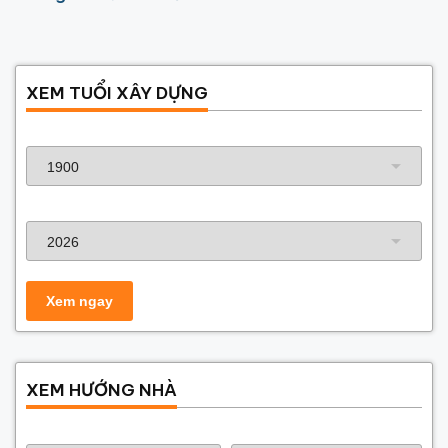
Các Loại Vì Kèo
XEM TUỔI XÂY DỰNG
Năm sinh gia chủ
Năm xây dựng
XEM HƯỚNG NHÀ
Năm sinh gia chủ