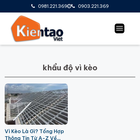
0981.221.369
0903.221.369
khẩu độ vì kèo
Vì Kèo Là Gì? Tổng Hợp
Thông Tin Từ A-Z Về