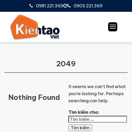
0981.221.369
0903.221.369
2049
It seems we can’t find what
you’re looking for. Perhaps
Nothing Found
searching can help.
Tìm kiếm cho: