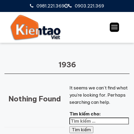
0981.221.369
0903.221.369
1936
It seems we can’t find what
you’re looking for. Perhaps
Nothing Found
searching can help.
Tìm kiếm cho: