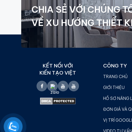
CHIA SẺ VỚI CHÚNG TÔ
VỀ XU HƯỚNG THIẾT K
KẾT NỐI VỚI
CÔNG TY
KIẾN TẠO VIỆT
TRANG CHỦ
GIỚI THIỆU
HỒ SƠ NĂNG 
ĐƠN GIÁ VÀ Q
VỊ TRÍ GOOGL
VIDEO TƯ VẤN