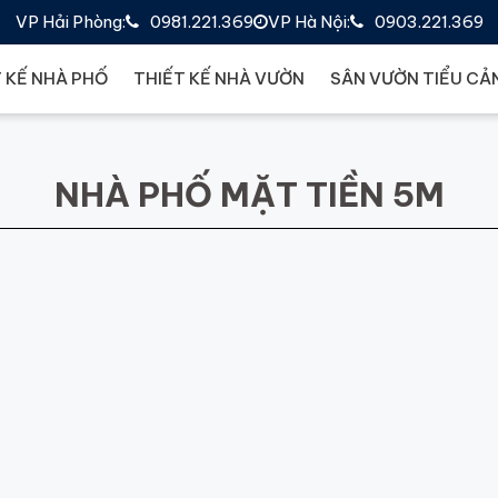
VP Hải Phòng:
0981.221.369
VP Hà Nội:
0903.221.369
 KẾ NHÀ PHỐ
THIẾT KẾ NHÀ VƯỜN
SÂN VƯỜN TIỂU CẢ
NHÀ PHỐ MẶT TIỀN 5M