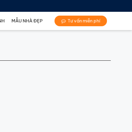
NH
MẪU NHÀ ĐẸP
Tư vấn miễn phí