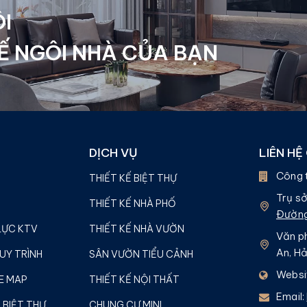
I
Ế NGÔI NHÀ CỦA BẠN
DỊCH VỤ
LIÊN HỆ
Công 
THIẾT KẾ BIỆT THỰ
Trụ sở
THIẾT KẾ NHÀ PHỐ
Đường
LỰC KTV
THIẾT KẾ NHÀ VƯỜN
Văn ph
An, H
UY TRÌNH
SÂN VƯỜN TIỂU CẢNH
Websi
E MAP
THIẾT KẾ NỘI THẤT
Email:
 BIỆT THỰ
CHUNG CƯ MINI