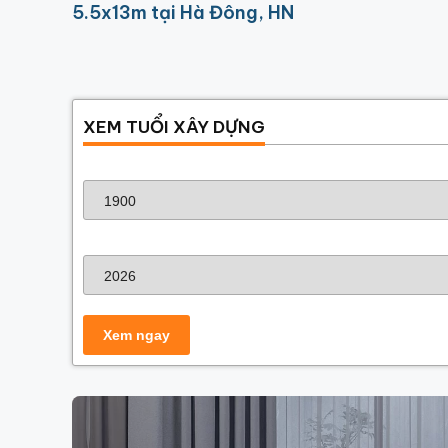
5.5x13m tại Hà Đông, HN
XEM TUỔI XÂY DỰNG
Năm sinh gia chủ
Năm xây dựng