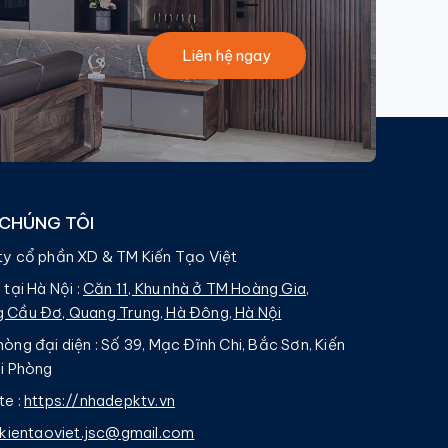
Liên hệ ngay
 CHÚNG TÔI
ty cổ phần XD & TM Kiến Tạo Việt
 tại Hà Nội :
Căn 11, Khu nhà ở TM Hoàng Gia,
 Cầu Đơ, Quang Trung, Hà Đông, Hà Nội
òng đại diện : Số 39, Mạc Đĩnh Chi, Bắc Sơn, Kiến
ải Phòng
te :
https://nhadepktv.vn
kientaoviet.jsc@gmail.com