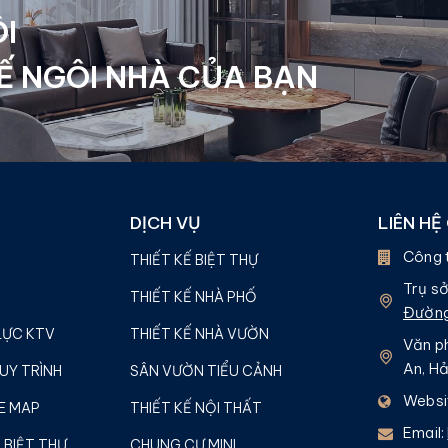
I
Ế NGÔI NHÀ CỦA BẠN
DỊCH VỤ
LIÊN HỆ
Công 
THIẾT KẾ BIỆT THỰ
Trụ sở
THIẾT KẾ NHÀ PHỐ
Đường
LỰC KTV
THIẾT KẾ NHÀ VƯỜN
Văn ph
An, H
UY TRÌNH
SÂN VƯỜN TIỂU CẢNH
Websi
E MAP
THIẾT KẾ NỘI THẤT
Email:
 BIỆT THỰ
CHUNG CƯ MINI