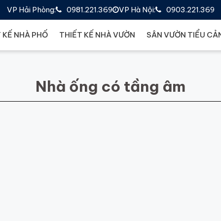
VP Hải Phòng:
0981.221.369
VP Hà Nội:
0903.221.369
 KẾ NHÀ PHỐ
THIẾT KẾ NHÀ VƯỜN
SÂN VƯỜN TIỂU CẢ
Nhà ống có tầng âm