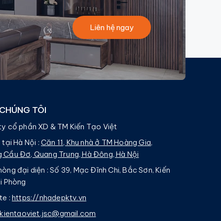
Liên hệ ngay
 CHÚNG TÔI
ty cổ phần XD & TM Kiến Tạo Việt
 tại Hà Nội :
Căn 11, Khu nhà ở TM Hoàng Gia,
 Cầu Đơ, Quang Trung, Hà Đông, Hà Nội
òng đại diện : Số 39, Mạc Đĩnh Chi, Bắc Sơn, Kiến
ải Phòng
te :
https://nhadepktv.vn
kientaoviet.jsc@gmail.com