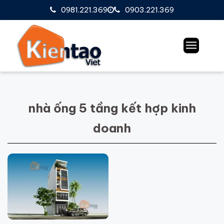
0981.221.369
0903.221.369
nhà ống 5 tầng kết hợp kinh
doanh