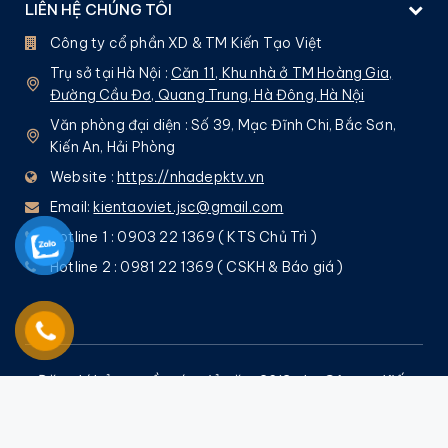
LIÊN HỆ CHÚNG TÔI
Công ty cổ phần XD & TM Kiến Tạo Việt
Trụ sở tại Hà Nội :
Căn 11, Khu nhà ở TM Hoàng Gia,
Đường Cầu Đơ, Quang Trung, Hà Đông, Hà Nội
Văn phòng đại diện : Số 39, Mạc Đĩnh Chi, Bắc Sơn,
Kiến An, Hải Phòng
Website :
https://nhadepktv.vn
Email:
kientaoviet.jsc@gmail.com
Hotline 1 : 0903 22 1369 ( KTS Chủ Trì )
Hotline 2 : 0981 22 1369 ( CSKH & Báo giá )
Đăng kí bản quyền tác giả năm 2013 cho Công ty Kiến
Tạo Việt bởi
Nguyễn Quốc Tuấn
– Nghiêm cấm mọi
hình thức sao chép !