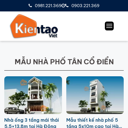
0981.221.369
0903.221.369
MẪU NHÀ PHỐ TÂN CỔ ĐIỂN
Nhà ống 3 tầng mái thái
Mẫu thiết kế nhà phố 5
5.5×13.8m tại Hà Đông
tầng 5x10m cao tại Hà