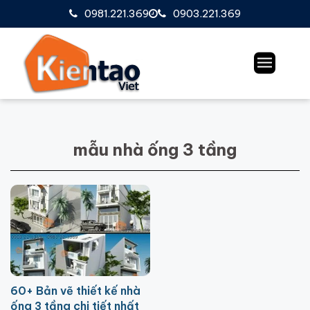
0981.221.369
0903.221.369
mẫu nhà ống 3 tầng
60+ Bản vẽ thiết kế nhà
ống 3 tầng chi tiết nhất