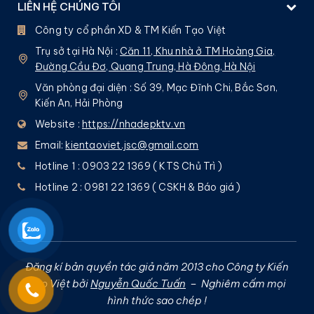
LIÊN HỆ CHÚNG TÔI
Công ty cổ phần XD & TM Kiến Tạo Việt
Trụ sở tại Hà Nội :
Căn 11, Khu nhà ở TM Hoàng Gia,
Đường Cầu Đơ, Quang Trung, Hà Đông, Hà Nội
Văn phòng đại diện : Số 39, Mạc Đĩnh Chi, Bắc Sơn,
Kiến An, Hải Phòng
Website :
https://nhadepktv.vn
Email:
kientaoviet.jsc@gmail.com
Hotline 1 : 0903 22 1369 ( KTS Chủ Trì )
Hotline 2 : 0981 22 1369 ( CSKH & Báo giá )
Đăng kí bản quyền tác giả năm 2013 cho Công ty Kiến
Tạo Việt bởi
Nguyễn Quốc Tuấn
– Nghiêm cấm mọi
hình thức sao chép !