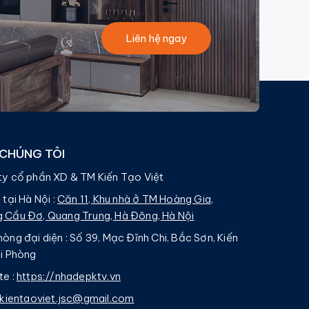
Liên hệ ngay
 CHÚNG TÔI
ty cổ phần XD & TM Kiến Tạo Việt
 tại Hà Nội :
Căn 11, Khu nhà ở TM Hoàng Gia,
 Cầu Đơ, Quang Trung, Hà Đông, Hà Nội
òng đại diện : Số 39, Mạc Đĩnh Chi, Bắc Sơn, Kiến
ải Phòng
te :
https://nhadepktv.vn
kientaoviet.jsc@gmail.com