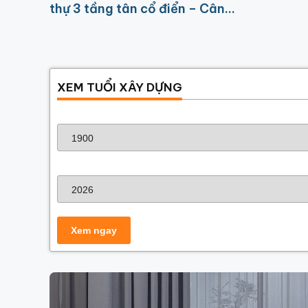
thự 3 tầng tân cổ điển – Cân
bằng hoàn hảo giữa kiến trúc
và tâm linh
XEM TUỔI XÂY DỰNG
Năm sinh gia chủ
Năm xây dựng