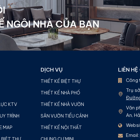
I
Ế NGÔI NHÀ CỦA BẠN
DỊCH VỤ
LIÊN HỆ
Công 
THIẾT KẾ BIỆT THỰ
Trụ sở
THIẾT KẾ NHÀ PHỐ
Đường
LỰC KTV
THIẾT KẾ NHÀ VƯỜN
Văn ph
An, H
UY TRÌNH
SÂN VƯỜN TIỂU CẢNH
Websi
E MAP
THIẾT KẾ NỘI THẤT
Email:
 BIỆT THỰ
CHUNG CƯ MINI