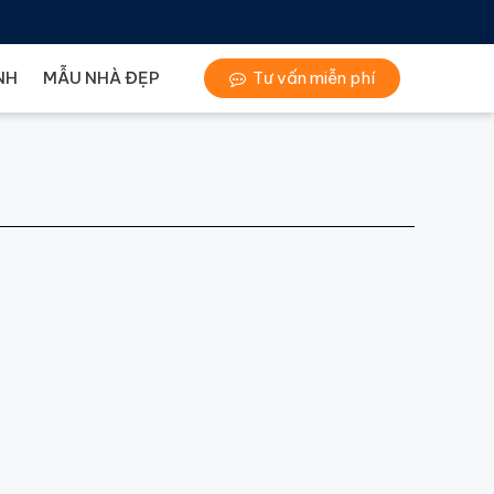
NH
MẪU NHÀ ĐẸP
Tư vấn miễn phí