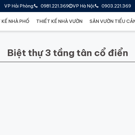
VP Hải Phòng:
0981.221.369
VP Hà Nội:
0903.221.369
 KẾ NHÀ PHỐ
THIẾT KẾ NHÀ VƯỜN
SÂN VƯỜN TIỂU CẢ
Biệt thự 3 tầng tân cổ điển