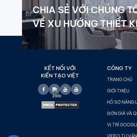
CHIA SẺ VỚI CHÚNG TÔ
VỀ XU HƯỚNG THIẾT K
KẾT NỐI VỚI
CÔNG TY
KIẾN TẠO VIỆT
TRANG CHỦ
GIỚI THIỆU
HỒ SƠ NĂNG 
ĐƠN GIÁ VÀ Q
VỊ TRÍ GOOGL
VIDEO TƯ VẤN